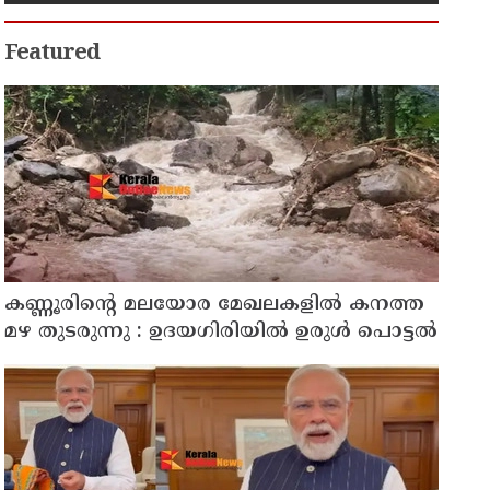
കസ്റ്റഡിയിലെടുത്ത് ശ്രീലങ്കൻ
നാവികസേന
Featured
കണ്ണൂരിൻ്റെ മലയോര മേഖലകളിൽ കനത്ത
മഴ തുടരുന്നു : ഉദയഗിരിയിൽ ഉരുൾ പൊട്ടൽ