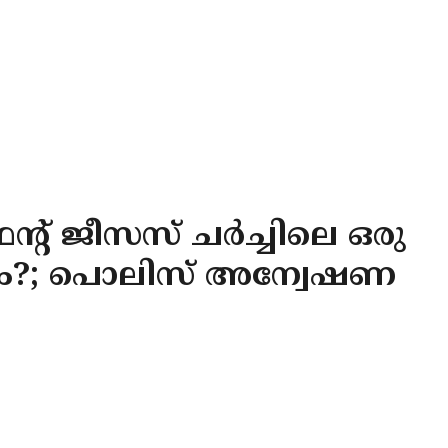
ന്റ് ജീസസ് ചർച്ചിലെ ഒരു
േഹം?; പൊലിസ് അന്വേഷണ