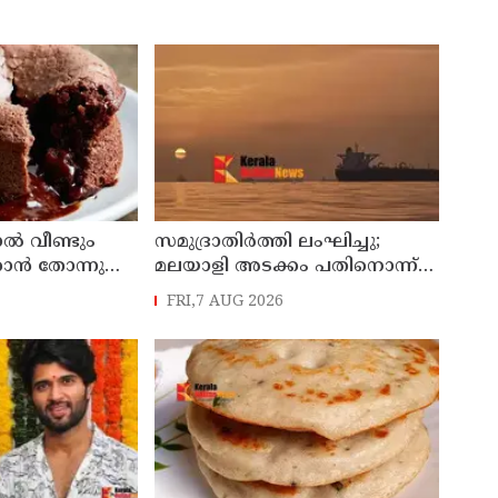
ാൽ വീണ്ടും
സമുദ്രാതിർത്തി ലംഘിച്ചു;
്കാൻ തോന്നുന്ന
മലയാളി അടക്കം പതിനൊന്ന്
മത്സ്യതൊഴിലാളികളെ
FRI,7 AUG 2026
കസ്റ്റഡിയിലെടുത്ത് ശ്രീലങ്കൻ
നാവികസേന