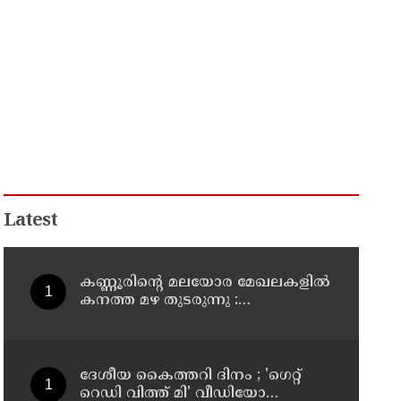
Latest
കണ്ണൂരിൻ്റെ മലയോര മേഖലകളിൽ
കനത്ത മഴ തുടരുന്നു :
ഉദയഗിരിയിൽ ഉരുൾ പൊട്ടൽ
ദേശീയ കൈത്തറി ദിനം ; 'ഗെറ്റ്
റെഡി വിത്ത് മി' വീഡിയോ