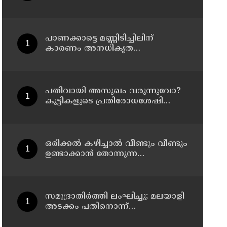
പങ്കുവെക്കാൻ യുവജനങ്ങളോട്
അഭ്യർത്ഥിച്ച് പ്രധാനമന്ത്രി നരേന്ദ്ര
മോദി
പാണക്കാട്ടെ മണ്ണിടിച്ചിലിന്
കാരണം അനധികൃത
പാറപൊട്ടിക്കൽ; പ്രദേശത്ത് ഇനി
ഒരു തരത്തിലുള്ള നിർമാണ
പ്രവർത്തനങ്ങളും
അനുവദിക്കില്ലെന്ന് മന്ത്രി പികെ
പതിവായി അസുഖം വരുന്നുവോ?
കുഞ്ഞാലിക്കുട്ടി
കുട്ടികളുടെ പ്രതിരോധശേഷി
കൂട്ടാൻ ഈ ഭക്ഷണങ്ങൾ
കൊടുക്കൂ
ഒരിക്കൽ കഴിച്ചാൽ വീണ്ടും വീണ്ടും
ഉണ്ടാക്കാൻ തോന്നുന്ന
മധുരവിഭവം
സമുദ്രാതിർത്തി ലംഘിച്ചു; മലയാളി
അടക്കം പതിനൊന്ന്
മത്സ്യതൊഴിലാളികളെ