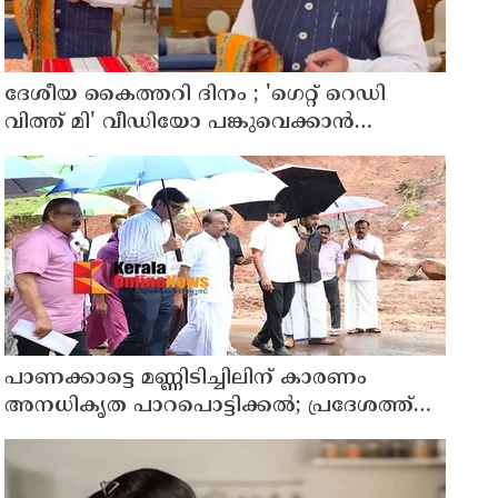
ദേശീയ കൈത്തറി ദിനം ; 'ഗെറ്റ് റെഡി
വിത്ത് മി' വീഡിയോ പങ്കുവെക്കാൻ
യുവജനങ്ങളോട് അഭ്യർത്ഥിച്ച് പ്രധാനമന്ത്രി
നരേന്ദ്ര മോദി
പാണക്കാട്ടെ മണ്ണിടിച്ചിലിന് കാരണം
അനധികൃത പാറപൊട്ടിക്കൽ; പ്രദേശത്ത്
ഇനി ഒരു തരത്തിലുള്ള നിർമാണ
പ്രവർത്തനങ്ങളും അനുവദിക്കില്ലെന്ന് മന്ത്രി
പികെ കുഞ്ഞാലിക്കുട്ടി