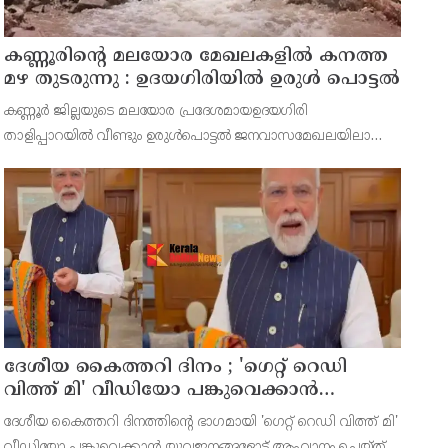
കണ്ണൂരിൻ്റെ മലയോര മേഖലകളിൽ കനത്ത
മഴ തുടരുന്നു : ഉദയഗിരിയിൽ ഉരുൾ പൊട്ടൽ
കണ്ണൂർ ജില്ലയുടെ മലയോര പ്രദേശമായഉദയഗിരി
താളിപ്പാറയിൽ വീണ്ടും ഉരുൾപൊട്ടൽ ജനവാസമേഖലയിലാണ്
ഉരുൾപൊട്ടിയത്. മലമുകളിൽ നിന്നും പാറക്കല്ലുകളും മരങ്ങളും
ചെളിയോടൊപ്പം അതിശക്തമായി താഴ് വാരത്തിലേക്ക് കുത്തി
ഒലിച
ദേശീയ കൈത്തറി ദിനം ; 'ഗെറ്റ് റെഡി
വിത്ത് മി' വീഡിയോ പങ്കുവെക്കാൻ
യുവജനങ്ങളോട് അഭ്യർത്ഥിച്ച് പ്രധാനമന്ത്രി
ദേശീയ കൈത്തറി ദിനത്തിന്റെ ഭാഗമായി 'ഗെറ്റ് റെഡി വിത്ത് മി'
നരേന്ദ്ര മോദി
വീഡിയോ പങ്കുവെക്കാൻ യുവജനങ്ങളോട് ആഹ്വാനം ചെയ്ത്