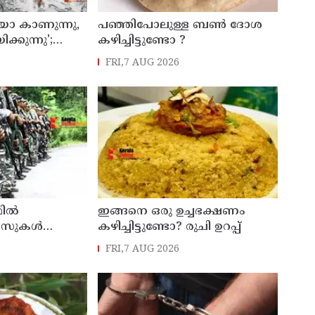
ോ കാണുന്നു,
പഞ്ഞിപോലുള്ള ബൺ ദോശ
ക്കുന്നു';
കഴിച്ചിട്ടുണ്ടോ ?
െക്കുറിച്ച്
FRI,7 AUG 2026
ഫിൽ
ഇങ്ങനെ ഒരു ഉച്ചഭക്ഷണം
കേസുകൾ
കഴിച്ചിട്ടുണ്ടോ? രുചി ഉറപ്പ്
; കഴിഞ്ഞ വർഷം
FRI,7 AUG 2026
ത് 59 പേർ