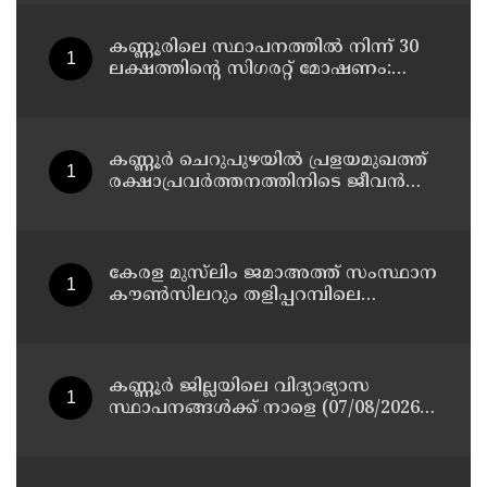
കണ്ണൂരിലെ സ്ഥാപനത്തിൽ നിന്ന് 30
ലക്ഷത്തിന്റെ സിഗരറ്റ് മോഷണം:
തമിഴ്‌നാട് സ്വദേശിയായ
സെയിൽസ്മാൻ തെങ്കാശിയിൽ
പിടിയിൽ
കണ്ണൂർ ചെറുപുഴയിൽ പ്രളയമുഖത്ത്
രക്ഷാപ്രവർത്തനത്തിനിടെ ജീവൻ
നഷ്ടപ്പെട്ട ആർ. രാജേഷിൻ്റെ ഭൗതിക
ശരീരത്തോട് അനാദരവ്
കാണിച്ചതായി ആരോപണം
കേരള മുസ്‌ലിം ജമാഅത്ത് സംസ്ഥാന
കൗൺസിലറും തളിപ്പറമ്പിലെ
മുതിർന്ന മാധ്യമ പ്രവർത്തകനുമായ
ബി എ അലി മൊഗ്രാൽ നിര്യാതനായി
കണ്ണൂർ ജില്ലയിലെ വിദ്യാഭ്യാസ
സ്ഥാപനങ്ങള്‍ക്ക് നാളെ (07/08/2026),
അവധി