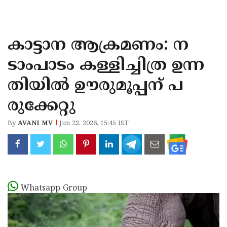
KOZHIKODE
WAYANAD
കാട്ടാന ആക്രമണം: ന
KANNUR
ടാംപാടം കള്ളിച്ചിത്ര ഉന്ന
KASARAGOD
തിയില്‍ ഊരുമൂപ്പന് പ
രുക്കേറ്റു
By
AVANI MV
Jun 23, 2026, 15:45 IST
Whatsapp Group