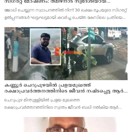
സിഗരറ്റ് മോഷണം: തമിഴ്‌നാട് സ്വദേശിയായ
സെയിൽസ്മാൻ തെങ്കാശിയിൽ പിടിയിൽ
ജോലി ചെയ്യുന്ന സ്ഥാപനത്തിൽ നിന്ന് 30 ലക്ഷം രൂപയുടെ സിഗരറ്റ്
ഉൽപ്പന്നങ്ങൾ ഘട്ടംഘട്ടമായി കവർച്ച ചെയ്ത കേസിലെ പ്രതിയെ
കണ്ണൂർ ടൗൺ പോലീസ് അറസ്റ്റ് ചെയ്തു. തമിഴ്‌നാട് വിരുതുനഗർ
സ്വദേശിയായ വേൽമുരുകൻ (40) ആണ
കണ്ണൂർ ചെറുപുഴയിൽ പ്രളയമുഖത്ത്
രക്ഷാപ്രവർത്തനത്തിനിടെ ജീവൻ നഷ്ടപ്പെട്ട ആർ.
രാജേഷിൻ്റെ ഭൗതിക ശരീരത്തോട് അനാദരവ്
ചെറുപുഴ മിന്തുള്ളിയിൽ പ്രളയ മുഖത്തെ
കാണിച്ചതായി ആരോപണം
രക്ഷാപ്രവർത്തനത്തിനിടെ സ്വന്തം ജീവൻ ബലി നൽകിയ ആർ
രാജേഷിനോട് അനാദരവ് കാണിച്ചതായി ആരോപണം. രാജേഷിന്റെ
മൃതദേഹം തിരുവനന്തപുരത്തെ