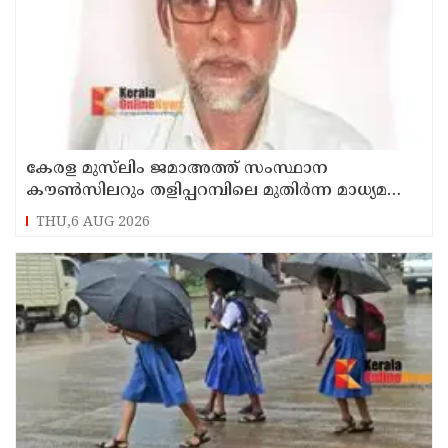
കേരള മുസ്‌ലിം ജമാഅത്ത് സംസ്ഥാന
കൗൺസിലറും തളിപ്പറമ്പിലെ മുതിർന്ന മാധ്യമ
പ്രവർത്തകനുമായ ബി എ അലി മൊഗ്രാൽ
THU,6 AUG 2026
നിര്യാതനായി