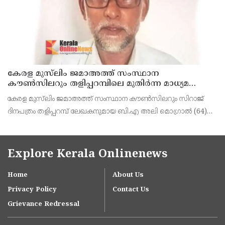
കേരള മുസ്‌ലിം ജമാഅത്ത് സംസ്ഥാന
കൗൺസിലറും തളിപ്പറമ്പിലെ മുതിർന്ന മാധ്യമ
പ്രവർത്തകനുമായ ബി എ അലി മൊഗ്രാൽ
കേരള മുസ്‌ലിം ജമാഅത്ത് സംസ്ഥാന കൗൺസിലറും സിറാജ്
നിര്യാതനായി
ദിനപത്രം തളിപ്പറമ്പ് ലേഖകനുമായ ബി.എ അലി മൊഗ്രാൽ (64)
അന്തരിച്ചു. തളിപ്പറമ്പ് പ്രസ്‌ ഫോറം പ്രസിഡൻ്റ്, കേരള മുസ്‌ലിം
ജമാഅത്ത് ജില്ലാ സെക്രട്ടറി, എസ്.വൈ.എ
Explore Kerala Onlinenews
Home
About Us
Privacy Policy
Contact Us
Grievance Redressal