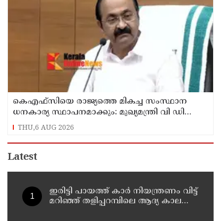
കെഎഫ്‌സിയെ രാജ്യത്തെ മികച്ച സംസ്ഥാന
ധനകാര്യ സ്ഥാപനമാക്കും: മുഖ്യമന്ത്രി വി ഡി
സതീശൻ
THU,6 AUG 2026
Latest
ഇരിട്ടി പായത്ത് കാർ നിയന്ത്രണം വിട്ട്
മറിഞ്ഞ് തളിപ്പറമ്പിലെ ആദ്യ കാല
കോണ്‍ഗ്രസ് നേതാവ് മരിച്ചു