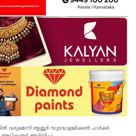
്തിൽ വരുമെന്ന് തൃശ്ശൂർ സുവോളജിക്കൽ പാർക്ക്
അധികൃതർ അറിയിച്ചു.