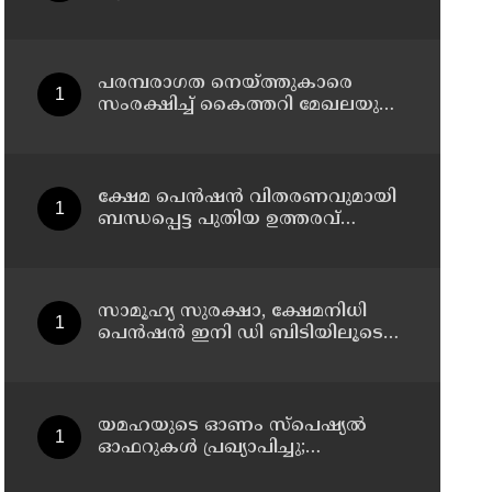
പരമ്പരാഗത നെയ്ത്തുകാരെ
സംരക്ഷിച്ച് കൈത്തറി മേഖലയുടെ
ആധുനികവത്കരണം
സാധ്യമാക്കും: ഡെപ്യൂട്ടി സ്പീക്കർ
ഷാനിമോൾ ഉസ്മാൻ
ക്ഷേമ പെൻഷൻ വിതരണവുമായി
ബന്ധപ്പെട്ട പുതിയ ഉത്തരവ്
ലക്ഷക്കണക്കിന്
സാധാരണക്കാരെ പ്രതികൂലമായി
ബാധിക്കും ; കെ.എൻ.
ബാലഗോപാൽ
സാമൂഹ്യ സുരക്ഷാ, ക്ഷേമനിധി
പെൻഷൻ ഇനി ഡി ബിടിയിലൂടെ
നൽകും
യമഹയുടെ ഓണം സ്പെഷ്യൽ
ഓഫറുകൾ പ്രഖ്യാപിച്ചു;
എക്സ്എസ്ആർ155, ഹൈബ്രിഡ്