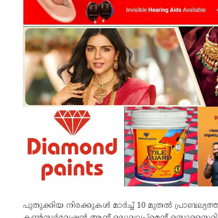
പുതുക്കിയ നിരക്കുകൾ മാർച്ച് 10 മുതൽ പ്രാബല്യത
കൺസർവേഷൻ ആന്റ് ഡെവലപ്‌മെന്റ് സൊസൈറ്റി 