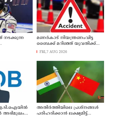
നടക്കുന്ന
മണർകാട് നിയന്ത്രണംവിട്ട
ബൈക്ക് മറിഞ്ഞ് യുവതിക്ക്
യി
ദാരുണാന്ത്യം
FRI,7 AUG 2026
ാരൻ അനിൽ
ഐ.ടി.ഐയിൽ
അതിർത്തിയിലെ പ്രശ്നങ്ങൾ
ക്ടർ അഭിമുഖം
പരിഹരിക്കാൻ ലക്ഷ്യമിട്ട്