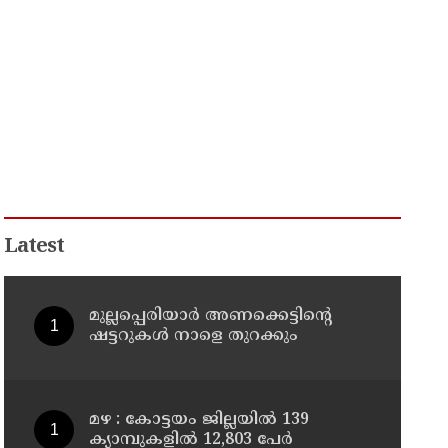
Latest
മുല്ലപ്പെരിയാർ അണക്കെട്ടിന്റെ
ഷട്ടറുകൾ നാളെ തുറക്കും
മഴ : കോട്ടയം ജില്ലയിൽ 139
ക്യാമ്പുകളിൽ 12,803 പേര്‍