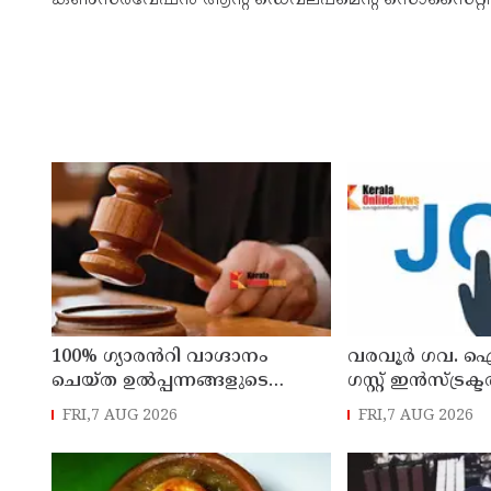
100% ഗ്യാരൻറി വാഗ്ദാനം
വരവൂർ ഗവ. 
ചെയ്ത ഉൽപ്പന്നങ്ങളുടെ
ഗസ്റ്റ് ഇൻസ്ട്ര
വിൽപ്പന വിലക്കിയ ഉത്തരവിന്
ഓഗസ്റ്റ് 13-ന്
FRI,7 AUG 2026
FRI,7 AUG 2026
സ്റ്റേ