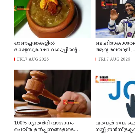
ഓണച്ചന്തകളിൽ
ബഹിരാകാശത്ത് 
ഭക്ഷ്യസുരക്ഷാ വകുപ്പിന്റെ
ആദ്യ മലയാളി ;
കർശന നിരീക്ഷണം:
ചരിത്രനേട്ടവുമാ
FRI,7 AUG 2026
FRI,7 AUG 2026
ലേബലില്ലാത്ത ഉപ്പേരിയും
പാലക്കാട്ടുക
സുരക്ഷിതമല്ലാത്ത പായസവും
മേനോൻ
പിടികൂടും
100% ഗ്യാരൻറി വാഗ്ദാനം
വരവൂർ ഗവ. 
ചെയ്ത ഉൽപ്പന്നങ്ങളുടെ
ഗസ്റ്റ് ഇൻസ്ട്ര