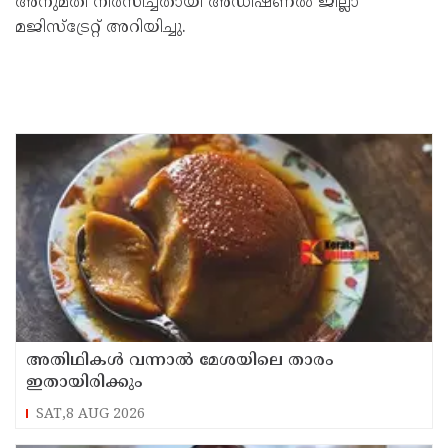
അനുമതി നിരസിച്ചതായി അഡീഷണൽ ജില്ലാ
മജിസ്ട്രേറ്റ് അറിയിച്ചു.
അതിഥികൾ വന്നാൽ മേശയിലെ താരം
ഇതായിരിക്കും
SAT,8 AUG 2026