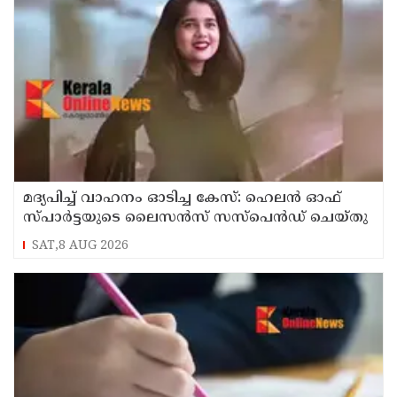
മദ്യപിച്ച് വാഹനം ഓടിച്ച കേസ്: ഹെലൻ ഓഫ്
സ്പാർട്ടയുടെ ലൈസൻസ് സസ്പെൻഡ് ചെയ്തു
SAT,8 AUG 2026