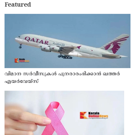
Featured
വിമാന സര്‍വീസുകള്‍ പുനരാരംഭിക്കാന്‍ ഖത്തര്‍
എയര്‍വേയ്‌സ്