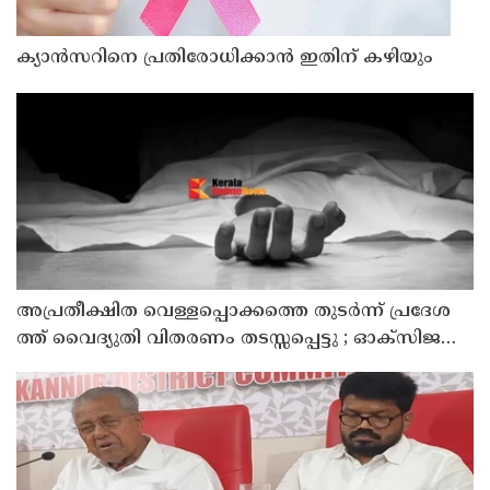
ക്യാൻസറിനെ പ്രതിരോധിക്കാൻ ഇതിന് കഴിയും
അ​പ്ര​തീ​ക്ഷി​ത വെ​ള്ള​പ്പൊ​ക്ക​ത്തെ തു​ട​ർ​ന്ന് പ്ര​ദേ​ശ​
ത്ത് വൈ​ദ്യു​തി വി​ത​ര​ണം ത​ട​സ്സ​പ്പെ​ട്ടു ; ഓക്സിജൻ
കോൺസെൻട്രേറ്റർ നിലച്ച് രോഗി മരിച്ചു