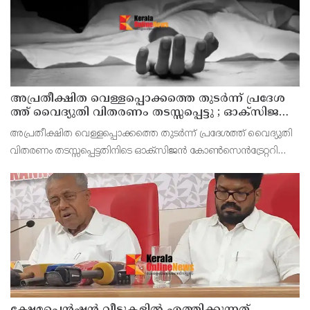
അ​പ്ര​തീ​ക്ഷി​ത വെ​ള്ള​പ്പൊ​ക്ക​ത്തെ തു​ട​ർ​ന്ന് പ്ര​ദേ​ശ​
ത്ത് വൈ​ദ്യു​തി വി​ത​ര​ണം ത​ട​സ്സ​പ്പെ​ട്ടു ; ഓക്സിജൻ
കോൺസെൻട്രേറ്റർ നിലച്ച് രോഗി മരിച്ചു
അപ്രതീക്ഷിത വെള്ളപ്പൊക്കത്തെ തുടർന്ന് പ്രദേശത്ത് വൈദ്യുതി
വിതരണം തടസ്സപ്പെട്ടതിനിടെ ഓക്സിജൻ കോൺസെൻട്രേറ്ററിന്റെ
സഹായത്തോടെ വീട്ടിൽ ചികിത്സയിൽ കഴിഞ്ഞിരുന്ന രോഗി മരിച്ചു.
തലവടി ഗ്രാമപഞ്ചായത്ത് 11ാം വാർ