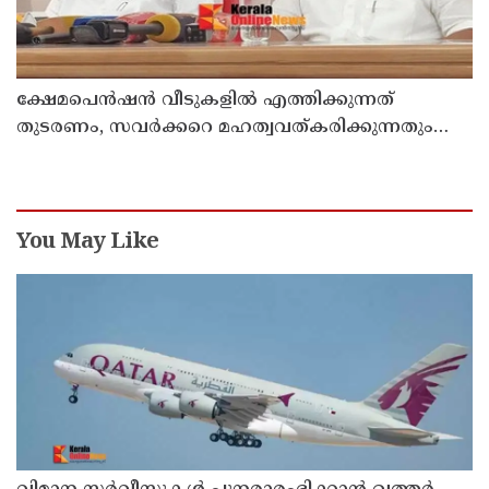
ക്ഷേമപെൻഷൻ വീടുകളിൽ എത്തിക്കുന്നത്
തുടരണം, സവർക്കറെ മഹത്വവത്കരിക്കുന്നതും
വന്ദേമാതരം മുഴുവൻ ചൊല്ലുന്നതും ആർഎസ്എസ്
അജൻഡയെന്ന് പ്രതിപക്ഷ നേതാവ് പിണറായി
വിജയൻ
You May Like