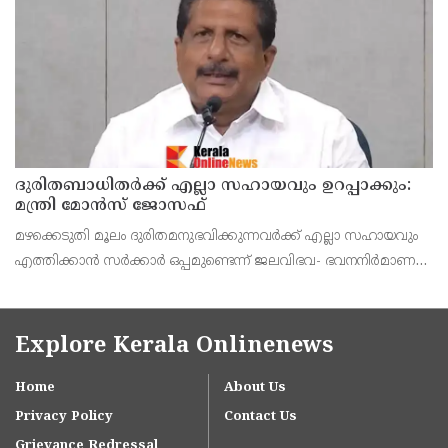
ക്ഷേമവകുപ്പ് മന്ത്രി എന്‍ ഷംസുദ്ദീന്‍.
ദുരിതബാധിതർക്ക് എല്ലാ സഹായവും ഉറപ്പാക്കും:
മന്ത്രി മോൻസ് ജോസഫ്
മഴക്കെടുതി മൂലം ദുരിതമനുഭവിക്കുന്നവർക്ക് എല്ലാ സഹായവും
എത്തിക്കാൻ സർക്കാർ ഒപ്പമുണ്ടെന്ന് ജലവിഭവ- ഭവനനിർമാണ
വകുപ്പു മന്ത്രി അഡ്വ. മോൻസ് ജോസഫ് പറഞ്ഞു.
Explore Kerala Onlinenews
Home
About Us
Privacy Policy
Contact Us
Grievance Redressal