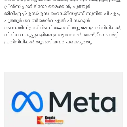
പ്രിൻസിപ്പാൾ ടിനോ മൈക്കിൾ, പുത്തൂർ
ജിവിഎച്ച്എസ്എസ് ഹെഡ്മിസ്ട്രസ് സുനിത പി എം,
പുത്തൂർ ഗവൺമെൻറ് എൽ പി സ്കൂൾ
ഹെഡ്മിസ്ട്രസ് റിംസി ജോസ്, മറ്റു ജനപ്രതിനിധികൾ,
വിവിധ വകുപ്പുകളിലെ ഉദ്യോഗസ്ഥർ, രാഷ്ട്രീയ പാർട്ടി
പ്രതിനിധികൾ തുടങ്ങിയവർ പങ്കെടുത്തു.