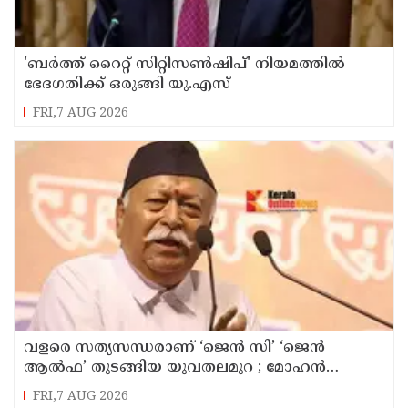
'ബർത്ത് റൈറ്റ് സിറ്റിസൺഷിപ്' നിയമത്തിൽ
ഭേദഗതിക്ക് ഒരുങ്ങി യു.എസ്
FRI,7 AUG 2026
വളരെ സത്യസന്ധരാണ് ‘ജെൻ സി’ ‘ജെൻ
ആൽഫ’ തുടങ്ങിയ യുവതലമുറ ; മോഹൻ
ഭാഗവത്
FRI,7 AUG 2026