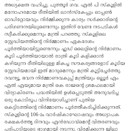
അധ്യക്ഷത വഹിച്ചു. പുത്തൂർ ഗവ. എൽ പി സ്കൂളിൽ
മനോഹരമായ രീതിയിൽ ലാൻസ്കേപ്പും ഓപ്പൺ
ഓഡിറ്റോയവും നിർമ്മിക്കുന്ന കാര്യം സർക്കാരിൻ്റെ
പരിഗണനയിലുണ്ടെന്നും ഇതിന് വേണ്ട നടപടികൾ
സ്വീകരിക്കുമെന്നും മന്ത്രി പറഞ്ഞു. സ്കൂളിലെ
സ്റ്റേഡിയത്തിൻ്റെ നിർമ്മാണം ഏകദേശം
പൂർത്തിയായിട്ടുണ്ടെന്നും ഫ്ലഡ് ലൈറ്റിൻ്റെ നിർമാണം
കൂടി പൂർത്തിയായാൽ രാത്രി കൂടി കളിക്കാൻ
കഴിയുന്ന രീതിയിലുള്ള മികച്ച സൗകര്യങ്ങളോട് കൂടിയ
സ്റ്റേഡിയമായി ഇത് മാറുമെന്നും മന്ത്രി കൂട്ടിച്ചേർത്തു.
റവന്യൂ, ഭവന നിർമ്മാണവകുപ്പ് മന്ത്രിയും ഒല്ലൂർ എം
എൽ എയുമായ മന്ത്രി കെ രാജൻ്റെ ശ്രമഫലമായി
വിദ്യാകിരണം പദ്ധതിയിൽ ഉൾപ്പെടുത്തി അനുവദിച്ച
ഒരു കോടിരൂപ വിനിയോഗിച്ചാണ് പുതിയ
കെട്ടിടത്തിൻ്റെ നിർമ്മാണം പൂർത്തീകരിച്ചിരിക്കുന്നത്.
സ്കൂളിൻ്റെ 106-ാം വാർഷികാഘോഷവും അധ്യാപക
രക്ഷകർത്തൃ ദിനവും എൻഡോവ്മെൻ്റ് വിതരണവും
പരിപാടിയുടെ ഭാഗമായി നടന്നു. വിരമിക്കുന്ന ജില്ലാ