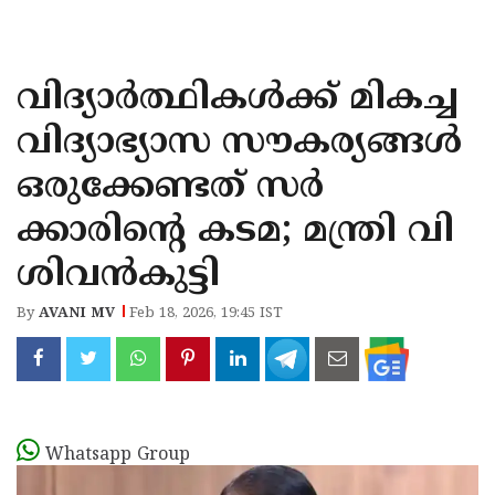
KOZHIKODE
WAYANAD
വിദ്യാർത്ഥികൾക്ക് മികച്ച
KANNUR
വിദ്യാഭ്യാസ സൗകര്യങ്ങൾ
KASARAGOD
ഒരുക്കേണ്ടത് സർ
ക്കാരിൻ്റെ കടമ; മന്ത്രി വി
ശിവൻകുട്ടി
By
AVANI MV
Feb 18, 2026, 19:45 IST
Whatsapp Group