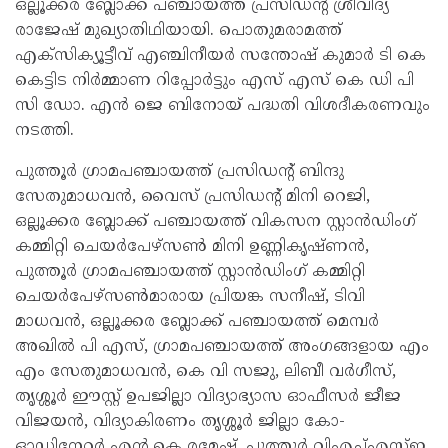
ഒല്ലൂക്കര ബ്ലോക്ക് പഞ്ചായത്ത് പ്രസിഡൻ്റ് ശ്രീവിദ്യ
രാജേഷ് മുഖ്യാതിഥിയായി. പൊതുമരാമത്ത്
എക്സിക്യൂട്ടീവ് എഞ്ചിനീയർ സന്തോഷ് കുമാർ ടി കെ
കെട്ടിട നിർമ്മാണ റിപ്പോർട്ടും എസ് എസ് കെ ഡി പി
സി ഡോ. എൻ ജെ ബിനോയ് പദ്ധതി വിശദീകരണവും
നടത്തി.
പുത്തൂർ ഗ്രാമപഞ്ചായത്ത് പ്രസിഡൻ്റ് ബിന്ദു
സേതുമാധവൻ, വൈസ് പ്രസിഡൻ്റ് മിനി റെജി,
ഒല്ലൂക്കര ബ്ലോക്ക് പഞ്ചായത്ത് വികസന സ്റ്റാൻഡിംഗ്
കമ്മിറ്റി ചെയർപേഴ്സൺ മിനി ഉണ്ണികൃഷ്ണൻ,
പുത്തൂർ ഗ്രാമപഞ്ചായത്ത് സ്റ്റാൻഡിംഗ് കമ്മിറ്റി
ചെയർപേഴ്സൺമാരായ പ്രിയങ്ക സനീഷ്, ടിവി
മാധവൻ, ഒല്ലൂക്കര ബ്ലോക്ക് പഞ്ചായത്ത് മെമ്പർ
അഖിൽ പി എസ്, ഗ്രാമപഞ്ചായത്ത് അംഗങ്ങളായ എം
എം സേതുമാധവൻ, കെ വി സജു, ലിബീ വർഗീസ്,
തൃശ്ശൂർ ഈസ്റ്റ് ഉപജില്ലാ വിദ്യാഭ്യാസ ഓഫീസർ ജീജ
വിജയൻ, വിദ്യാകിരണം തൃശ്ശൂർ ജില്ലാ കോ-
ഓഡിനേറ്റർ എൻ.കെ രമേഷ്, പുത്തൂർ വിഎച്ച്എസ്ഇ