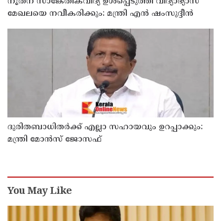
നൂതന സാങ്കേതികവിദ്യ ഉള്‍പ്പെടുത്തി വിദ്യാഭ്യാസ
മേഖലയെ നവീകരിക്കും: മന്ത്രി എന്‍ ഷംസുദ്ദീന്‍
ദുരിതബാധിതർക്ക് എല്ലാ സഹായവും ഉറപ്പാക്കും:
മന്ത്രി മോൻസ് ജോസഫ്
You May Like