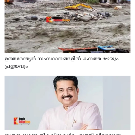
ഉത്തരേന്ത്യൻ സംസ്ഥാനങ്ങളിൽ കനത്ത മഴയും
പ്രളയവും