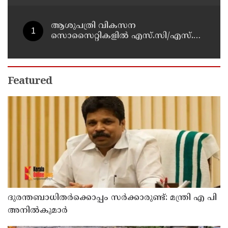
ആശുപത്രി വികസന
സൊസൈറ്റികളിൽ എസ്.സി/എസ്.ടി,
വനിതാ പ്രാതിനിധ്യം ഉൾപ്പെടുത്തി
ഉത്തരവായി : മന്ത്രി കെ.മുരളീധരൻ
Featured
ദുരന്തബാധിതര്‍ക്കൊപ്പം സര്‍ക്കാരുണ്ട്: മന്ത്രി എ പി
അനില്‍കുമാര്‍