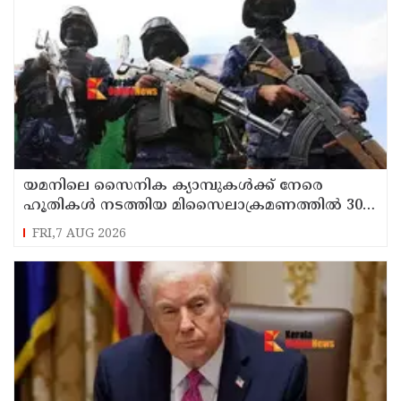
യമനിലെ സൈനിക ക്യാമ്പുകൾക്ക് നേരെ
ഹൂതികൾ നടത്തിയ മിസൈലാക്രമണത്തിൽ 30
സൈനികർ കൊല്ലപ്പെട്ടു
FRI,7 AUG 2026