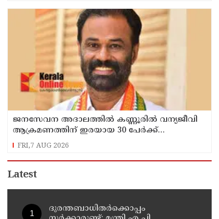
ജനസേവന അദാലത്തിൽ കണ്ണൂരിൽ വന്യജീവി
ആക്രമണത്തിന് ഇരയായ 30 പേർക്ക്
സഹായധനം അനുവദിച്ചു
FRI,7 AUG 2026
Latest
ദുരന്തബാധിതര്‍ക്കൊപ്പം
സര്‍ക്കാരുണ്ട്: മന്ത്രി എ പി