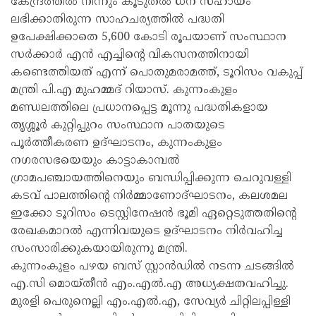
കേന്ദ്രത്തിൽ നിന്നും കൂടുതൽ ധന സഹായം
ലഭിക്കാതിരുന്ന സാഹചര്യത്തിൽ പദ്ധതി
ഉപേക്ഷിക്കാതെ 5,600 കോടി രൂപയാണ് സംസ്ഥാന
സർക്കാർ എൻ എച്ചിന്റെ വികസനത്തിനായി
കണ്ടെത്തിയത് എന്ന് പൊതുമരാമത്ത്, ടൂറിസം വകുപ്പ്
മന്ത്രി പി.എ മുഹമ്മദ് റിയാസ്. കുന്നംകുളം
മണ്ഡലത്തിലെ പ്രധാനപ്പെട്ട മൂന്നു പദ്ധതികളായ
തൃശ്ശൂർ കുറ്റിപ്പുറം സംസ്ഥാന പാതയുടെ
പൂർത്തീകരണ ഉദ്ഘാടനം, കുന്നംകുളം
നഗരസഭയെയും കാട്ടാകാമ്പൽ
ഗ്രാമപഞ്ചായത്തിനെയും ബന്ധിപ്പിക്കുന്ന ചെറുവള്ളി
കടവ് പാലത്തിൻ്റെ നിർമ്മാണോദ്ഘാടനം, കലശമല
ഇക്കോ ടൂറിസം ടെസ്റ്റിനേഷൻ ഭൂമി ഏറ്റെടുത്തതിന്റെ
രേഖകമാറൽ എന്നിവയുടെ ഉദ്ഘാടനം നിർവഹിച്ച
സംസാരിക്കുകയായിരുന്നു മന്ത്രി.
കുന്നംകുളം പഴയ ബസ് സ്റ്റാൻഡിൽ നടന്ന ചടങ്ങിൽ
എ.സി മൊയ്തീൻ എം.എൽ.എ അധ്യക്ഷതവഹിച്ചു.
മുരളി പെരുനെല്ലി എം.എൽ.എ, സേവ്യർ ചിറ്റിലപ്പിള്ളി