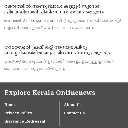
നിയന്ത്രണം വിട്ട ബസ് സൂചനാ ബോര്‍ഡില
രക്തത്തിൽ അണുബാധ: കണ്ണൂർ സ്വദേശി
പ്രിയേഷിനായി ചികിത്സാ സഹായം തേടുന്നു
രക്തത്തിൽ അണുബാധ ബാധിച്ച് ഗുരുതരാവസ്ഥയിലായ മേലൂർ
സ്വദേശിയായ യുവാവ് ചികിത്സാ സഹായം തേടുന്നു
താമരശ്ശേരി ഫ്രഷ് കട്ട് അറവുമാലിന്യ
ഫാക്ടറിക്കെതിരായ പ്രതിഷേധം ഇന്നും തുടരും
ഫ്രഷ് കട്ട് അറവു മാലിന്യ ഫാക്ടറി അടച്ചുപൂട്ടാനുള്ള ഉത്തരവ്
ഹൈക്കോടതി സ്റ്റേ ചെയ്തിരുന്നു.
Explore Kerala Onlinenews
Home
About Us
Privacy Policy
Contact Us
Grievance Redressal