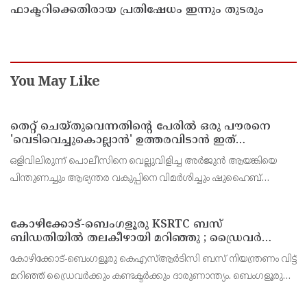
ഫാക്ടറിക്കെതിരായ പ്രതിഷേധം ഇന്നും തുടരും
You May Like
തെറ്റ് ചെയ്തുവെന്നതിന്റെ പേരില്‍ ഒരു പൗരനെ
'വെടിവെച്ചുകൊല്ലാന്‍' ഉത്തരവിടാന്‍ ഇത്
സംഘപരിവാറിൻ്റെ ബുള്‍ഡോസര്‍ ഭരണമുള്ള
ഒളിവിലിരുന്ന് പൊലീസിനെ വെല്ലുവിളിച്ച അര്‍ജുന്‍ ആയങ്കിയെ
യുപിയോ ബിഹാറോ അല്ല ; അര്‍ജുന്‍ ആയങ്കിയെ
പിന്തുണച്ചും ആഭ്യന്തര വകുപ്പിനെ വിമര്‍ശിച്ചും ഷുഹൈബ്
പിന്തുണച്ച് ആകാശ് തില്ലങ്കേരി
വധക്കേസ് പ്രതി ആകാശ് തില്ലങ്കേരി. അര്‍ജുന്‍ ആയങ്കി
പൊലീസിനെ പരസ്യമായി അവഹേളിക്കുകയും വെല്ല
കോഴിക്കോട്-ബെംഗളൂരു KSRTC ബസ്
ബിഡതിയിൽ തലകീഴായി മറിഞ്ഞു ; ഡ്രെെവർക്കും
കണ്ടക്ടർക്കും ദാരുണാന്ത്യം, നിരവധി യാത്രക്കാർക്ക്
കോഴിക്കോട്-ബെംഗളൂരു കെഎസ്ആര്‍ടിസി ബസ് നിയന്ത്രണം വിട്ട്
പരിക്ക്
മറിഞ്ഞ് ഡ്രൈവര്‍ക്കും കണ്ടക്ടര്‍ക്കും ദാരുണാന്ത്യം. ബെംഗളൂരു
രാമനഗര ബിഡതിയില്‍ രാവിലെ 6.40നായിരുന്നു അപകടം.