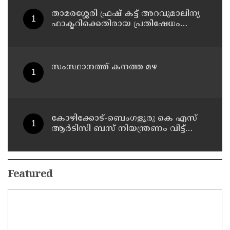
താമരശ്ശേരി ഫ്രഷ് കട്ട് അറവുമാലിന്യ
ഫാക്ടറിക്കെതിരായ പ്രതിഷേധം
ഇന്നും തുടരും
സംസ്ഥാനത്ത് കനത്ത മഴ
കോഴിക്കോട്-ബെംഗളൂരു കെ എസ്
ആര്‍ടിസി ബസ് നിയന്ത്രണം വിട്ട്
തലകീഴായി മറിഞ്ഞു; ഡ്രൈവര്‍ക്കും
കണ്ടക്ടര്‍ക്കും ദാരുണാന്ത്യം
Featured