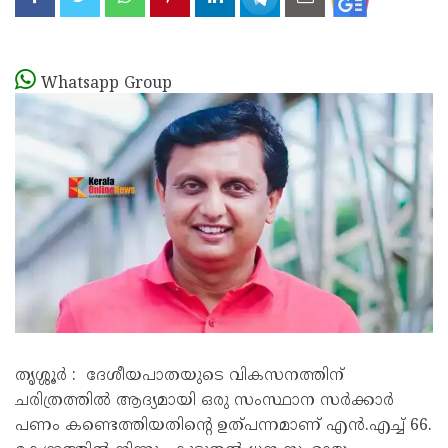
Whatsapp Group
തൃശ്ശൂർ : ദേശീയപാതയുടെ വികസനത്തിന്
ചരിത്രത്തിൽ ആദ്യമായി ഒരു സംസ്ഥാന സർക്കാർ
പണം കണ്ടെത്തിയതിന്റെ ഉത്പന്നമാണ് എൻ.എച്ച് 66.