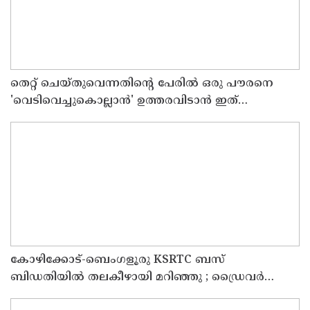
തെറ്റ് ചെയ്തുവെന്നതിന്റെ പേരില്‍ ഒരു പൗരനെ
'വെടിവെച്ചുകൊല്ലാന്‍' ഉത്തരവിടാന്‍ ഇത്
സംഘപരിവാറിൻ്റെ ബുള്‍ഡോസര്‍ ഭരണമുള്ള
യുപിയോ ബിഹാറോ അല്ല ; അര്‍ജുന്‍ ആയങ്കിയെ
പിന്തുണച്ച് ആകാശ് തില്ലങ്കേരി
കോഴിക്കോട്-ബെംഗളൂരു KSRTC ബസ്
ബിഡതിയിൽ തലകീഴായി മറിഞ്ഞു ; ഡ്രെെവർക്കും
കണ്ടക്ടർക്കും ദാരുണാന്ത്യം, നിരവധി യാത്രക്കാർക്ക്