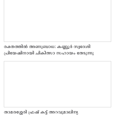
പരിക്ക്
രക്തത്തിൽ അണുബാധ: കണ്ണൂർ സ്വദേശി
പ്രിയേഷിനായി ചികിത്സാ സഹായം തേടുന്നു
താമരശ്ശേരി ഫ്രഷ് കട്ട് അറവുമാലിന്യ