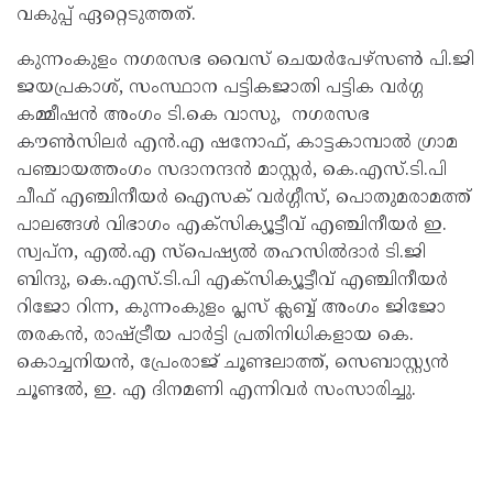
വകുപ്പ് ഏറ്റെടുത്തത്.
കുന്നംകുളം നഗരസഭ വൈസ് ചെയർപേഴ്സൺ പി.ജി
ജയപ്രകാശ്, സംസ്ഥാന പട്ടികജാതി പട്ടിക വർഗ്ഗ
കമ്മീഷൻ അംഗം ടി.കെ വാസു, നഗരസഭ
കൗൺസിലർ എൻ.എ ഷനോഫ്, കാട്ടകാമ്പാൽ ഗ്രാമ
പഞ്ചായത്തംഗം സദാനന്ദൻ മാസ്റ്റർ, കെ.എസ്.ടി.പി
ചീഫ് എഞ്ചിനീയർ ഐസക് വർഗ്ഗീസ്, പൊതുമരാമത്ത്
പാലങ്ങൾ വിഭാഗം എക്സിക്യൂട്ടീവ് എഞ്ചിനീയർ ഇ.
സ്വപ്ന, എൽ.എ സ്പെഷ്യൽ തഹസിൽദാർ ടി.ജി
ബിന്ദു, കെ.എസ്.ടി.പി എക്സിക്യൂട്ടീവ് എഞ്ചിനീയർ
റിജോ റിന്ന, കുന്നംകുളം പ്ലസ് ക്ലബ്ബ് അംഗം ജിജോ
തരകൻ, രാഷ്ട്രീയ പാർട്ടി പ്രതിനിധികളായ കെ.
കൊച്ചനിയൻ, പ്രേംരാജ് ചൂണ്ടലാത്ത്, സെബാസ്റ്റ്യൻ
ചൂണ്ടൽ, ഇ. എ ദിനമണി എന്നിവർ സംസാരിച്ചു.