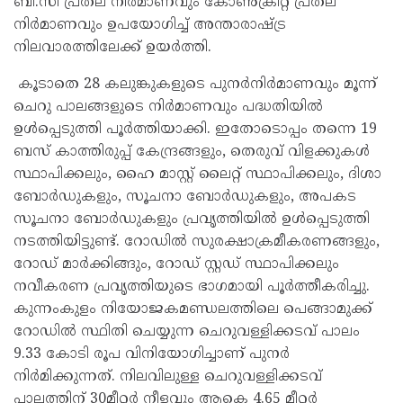
ബി.സി പ്രതല നിർമാണവും കോൺക്രീറ്റ് പ്രതല
നിർമാണവും ഉപയോഗിച്ച് അന്താരാഷ്ട്ര
നിലവാരത്തിലേക്ക് ഉയർത്തി.
കൂടാതെ 28 കലുങ്കുകളുടെ പുനർനിർമാണവും മൂന്ന്
ചെറു പാലങ്ങളുടെ നിർമാണവും പദ്ധതിയിൽ
ഉൾപ്പെടുത്തി പൂർത്തിയാക്കി. ഇതോടൊപ്പം തന്നെ 19
ബസ് കാത്തിരുപ്പ് കേന്ദ്രങ്ങളും, തെരുവ് വിളക്കുകൾ
സ്ഥാപിക്കലും, ഹൈ മാസ്റ്റ് ലൈറ്റ് സ്ഥാപിക്കലും, ദിശാ
ബോർഡുകളും, സൂചനാ ബോർഡുകളും, അപകട
സൂചനാ ബോർഡുകളും പ്രവൃത്തിയിൽ ഉൾപ്പെടുത്തി
നടത്തിയിട്ടുണ്ട്. റോഡിൽ സുരക്ഷാക്രമീകരണങ്ങളും,
റോഡ് മാർക്കിങ്ങും, റോഡ് സ്റ്റഡ് സ്ഥാപിക്കലും
നവീകരണ പ്രവൃത്തിയുടെ ഭാഗമായി പൂർത്തീകരിച്ചു.
കുന്നംകുളം നിയോജകമണ്ഡലത്തിലെ പെങ്ങാമുക്ക്
റോഡിൽ സ്ഥിതി ചെയ്യുന്ന ചെറുവള്ളിക്കടവ് പാലം
9.33 കോടി രൂപ വിനിയോഗിച്ചാണ് പുനർ
നിർമിക്കുന്നത്. നിലവിലുള്ള ചെറുവള്ളിക്കടവ്
പാലത്തിന് 30മീറ്റർ നീളവും ആകെ 4.65 മീറ്റർ