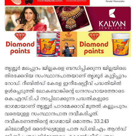
തൃശ്ശൂർ മലപ്പുറം ജില്ലകളെ ബന്ധിപ്പിക്കുന്ന ജില്ലയിലെ
തിരക്കേറിയ സംസ്ഥാനപാതയാണ് തൃശൂർ കുറ്റിപ്പുറം
റോഡ്. റീബിൽഡ് കേരള ഇനീഷ്യേറ്റീവ് പദ്ധതിയിൽ
ഉൾപ്പെടുത്തി ലോകബാങ്കിന്റെ ധനസഹായത്തോടെ
കെ.എസ്.ടി.പി നടപ്പിലാക്കുന്ന പദ്ധതികളുടെ
ഭാഗമായാണ് തൃശ്ശൂർ പാറമേക്കാവ് മുതൽ കല്ലുംപുറം
വരെയുള്ള സംസ്ഥാനപാത നവീകരിച്ചത്.
നവീകരണത്തിൻ്റെ ഭാഗമായി മൊത്തം 33.243
കിലോമീറ്റർ ദൈർഘ്യമുള്ള പാത ഡി.ബി.എം ആൻഡ്