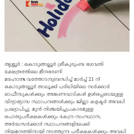
തൃശ്ശൂർ : കൊടുങ്ങല്ലൂർ ശ്രീകുരുംബ ഭഗവതി
ക്ഷേത്രത്തിലെ മീനഭരണി
മഹോത്സവത്തോടനുബന്ധിച്ച് മാർച്ച് 21 ന്
കൊടുങ്ങല്ലൂർ താലൂക്ക് പരിധിയിലെ സർക്കാർ
ഓഫീസുകൾക്കും അങ്കണവാടികൾ ഉൾപ്പെടെയുള്ള
വിദ്യാഭ്യാസ സ്ഥാപനങ്ങൾക്കും ജില്ലാ കളക്ടർ അവധി
പ്രഖ്യാപിച്ചു. മുൻ നിശ്ചയിച്ചപ്രകാരമുള്ള
പൊതുപരീക്ഷകൾക്കും കേന്ദ്ര-സംസ്ഥാന,
അർദ്ധസർക്കാർ സ്ഥാപനങ്ങളിലേക്ക്
നിയമനത്തിനായി നടത്തുന്ന പരീക്ഷകൾക്കും അവധി