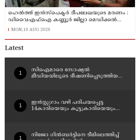
ഹെൽത്ത് ഇൻസ്പെക്ടർ ദീപലേഖയുടെ മരണം :
ഡിവൈഎഫ്‌ഐ കണ്ണൂർ ജില്ലാ മെഡിക്കൽ
ഓഫീസ് ഉപരോധിച്ചു
MON,10 AUG 2026
Latest
സിഐമാരെ സോഷ്യൽ
മീഡിയയിലൂടെ ഭീഷണിപ്പെടുത്തിയ
കേസ് : അർജുൻ ആയങ്കിയുടെ
വീട്ടിൽ നിന്നും ലാപ്ടോപ്പ്
പിടിച്ചെടുത്ത്‌ പോലീസ്
ഇൻസ്റ്റഗ്രാം വഴി പരിചയപ്പെട്ട
14കാരിയെയും കൂട്ടുകാരിയെയും
ഒരേദിവസം പീഡിപ്പിച്ചു; നഗ്നദൃശ്യം
പകര്‍ത്തി: കണ്ണൂർ ചപ്പാരപ്പടവ്
സ്വദേശിയായ 23 വയസുകാരൻ
പിടിയിൽ
നിജോ ഗിൽബർട്ടിനെ ടീമിലെത്തിച്ച്