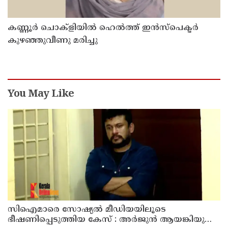
കണ്ണൂർ ചൊക്ളിയിൽ ഹെൽത്ത് ഇൻസ്പെക്ടർ
കുഴഞ്ഞുവീണു മരിച്ചു
You May Like
സിഐമാരെ സോഷ്യൽ മീഡിയയിലൂടെ
ഭീഷണിപ്പെടുത്തിയ കേസ് : അർജുൻ ആയങ്കിയുടെ