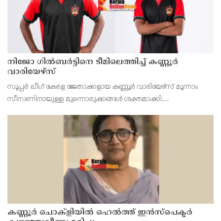
നിജോ ഗിൽബർട്ടിനെ ടീമിലെത്തിച്ച് കണ്ണൂർ
വാരിയേഴ്സ്
സൂപ്പർ ലീഗ് കേരള ജേതാക്കളായ കണ്ണൂർ വാരിയേഴ്‌സ് മൂന്നാം
സീസണിനായുള്ള മുന്നൊരുക്കങ്ങൾ ശക്തമാക്കി.
പരിചയസമ്പന്നനായ വിങ്ങർ നിജോ മഹേഷ് ഗിൽബർട്ടിനെയും
കണ്ണൂരിന്റെ യുവ പ്രതിരോധതാരം സച്ചിൻ സുനിലിനെയും ടീമിലെ
കണ്ണൂർ ചൊക്ളിയിൽ ഹെൽത്ത് ഇൻസ്പെക്ടർ