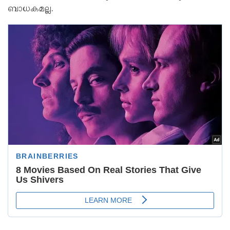
ബാധകമല്ല.