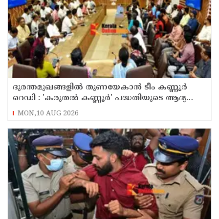
ദുരന്തമുഖങ്ങളിൽ തുണയേകാൻ ടീം കണ്ണൂർ
റെഡി : 'കരുതൽ കണ്ണൂർ' പദ്ധതിയുടെ ആദ്യ
യോഗം ചേർന്നു
MON,10 AUG 2026