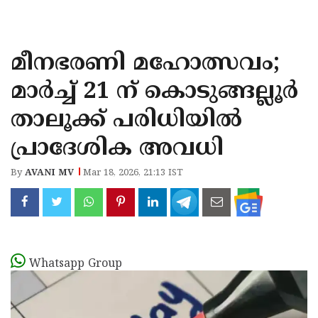
KOZHIKODE
WAYANAD
മീനഭരണി മഹോത്സവം;
KANNUR
മാർച്ച് 21 ന് കൊടുങ്ങല്ലൂർ
KASARAGOD
താലൂക്ക് പരിധിയിൽ
പ്രാദേശിക അവധി
By
AVANI MV
Mar 18, 2026, 21:13 IST
Whatsapp Group