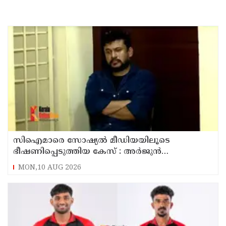
സിഐമാരെ സോഷ്യൽ മീഡിയയിലൂടെ
ഭീഷണിപ്പെടുത്തിയ കേസ് : അർജുൻ
ആയങ്കിയുടെ വീട്ടിൽ നിന്നും ലാപ്ടോപ്പ്
MON,10 AUG 2026
പിടിച്ചെടുത്ത്‌ പോലീസ്