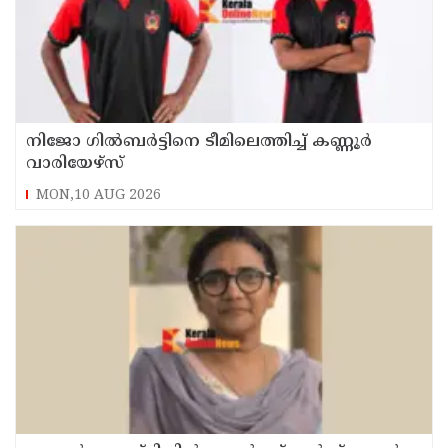
നിജോ ഗിൽബർട്ടിനെ ടീമിലെത്തിച്ച് കണ്ണൂർ
വാരിയേഴ്സ്
MON,10 AUG 2026