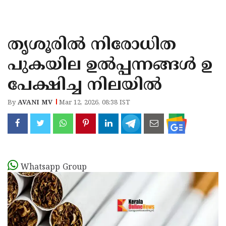
KOZHIKODE
WAYANAD
തൃശൂരിൽ നിരോധിത
KANNUR
പുകയില ഉൽപ്പന്നങ്ങൾ ഉ
KASARAGOD
പേക്ഷിച്ച നിലയിൽ
By
AVANI MV
Mar 12, 2026, 08:38 IST
Whatsapp Group