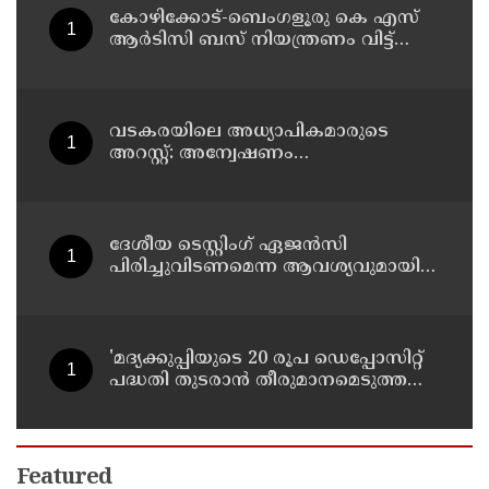
കോഴിക്കോട്-ബെംഗളൂരു കെ എസ്
ആര്‍ടിസി ബസ് നിയന്ത്രണം വിട്ട്
തലകീഴായി മറിഞ്ഞു; ഡ്രൈവര്‍ക്കും
കണ്ടക്ടര്‍ക്കും ദാരുണാന്ത്യം
വടകരയിലെ അധ്യാപികമാരുടെ
അറസ്റ്റ്: അന്വേഷണം
സംസ്ഥാനത്തിന് പുറത്തേയ്ക്ക്
ദേശീയ ടെസ്റ്റിംഗ് ഏജന്‍സി
പിരിച്ചുവിടണമെന്ന ആവശ്യവുമായി
കോക്രോച്ച് ജനതാ പാര്‍ട്ടി
'മദ്യക്കുപ്പിയുടെ 20 രൂപ ഡെപ്പോസിറ്റ്
പദ്ധതി തുടരാന്‍ തീരുമാനമെടുത്ത
എക്സൈസ് മന്ത്രി എം ലിജുവിന്
നന്ദി'; അഭിനന്ദിച്ച് മുന്‍ മന്ത്രി എം ബി
രാജേഷ്
Featured