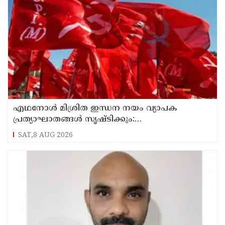
എഥനോള്‍ മിശ്രിത ഇന്ധന നയം വ്യാപക
പ്രത്യാഘാതങ്ങള്‍ സൃഷ്ടിക്കും:
പിന്‍വലിച്ചില്ലെങ്കില്‍ ജനകീയ പ്രതിഷേധമെന്ന്
SAT,8 AUG 2026
സിപിഐഎം