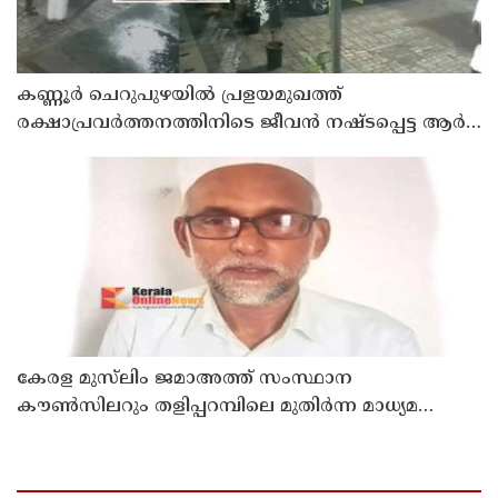
കണ്ണൂർ ചെറുപുഴയിൽ പ്രളയമുഖത്ത്
രക്ഷാപ്രവർത്തനത്തിനിടെ ജീവൻ നഷ്ടപ്പെട്ട ആർ.
രാജേഷിൻ്റെ ഭൗതിക ശരീരത്തോട് അനാദരവ്
കാണിച്ചതായി ആരോപണം
കേരള മുസ്‌ലിം ജമാഅത്ത് സംസ്ഥാന
കൗൺസിലറും തളിപ്പറമ്പിലെ മുതിർന്ന മാധ്യമ
പ്രവർത്തകനുമായ ബി എ അലി മൊഗ്രാൽ
നിര്യാതനായി