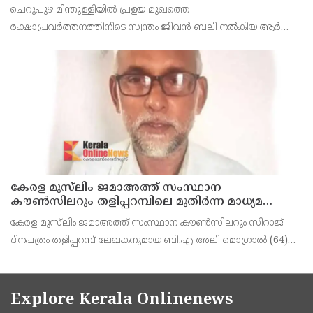
രാജേഷിൻ്റെ ഭൗതിക ശരീരത്തോട് അനാദരവ്
ചെറുപുഴ മിന്തുള്ളിയിൽ പ്രളയ മുഖത്തെ
കാണിച്ചതായി ആരോപണം
രക്ഷാപ്രവർത്തനത്തിനിടെ സ്വന്തം ജീവൻ ബലി നൽകിയ ആർ
രാജേഷിനോട് അനാദരവ് കാണിച്ചതായി ആരോപണം. രാജേഷിന്റെ
മൃതദേഹം തിരുവനന്തപുരത്തെ
കേരള മുസ്‌ലിം ജമാഅത്ത് സംസ്ഥാന
കൗൺസിലറും തളിപ്പറമ്പിലെ മുതിർന്ന മാധ്യമ
പ്രവർത്തകനുമായ ബി എ അലി മൊഗ്രാൽ
കേരള മുസ്‌ലിം ജമാഅത്ത് സംസ്ഥാന കൗൺസിലറും സിറാജ്
നിര്യാതനായി
ദിനപത്രം തളിപ്പറമ്പ് ലേഖകനുമായ ബി.എ അലി മൊഗ്രാൽ (64)
അന്തരിച്ചു. തളിപ്പറമ്പ് പ്രസ്‌ ഫോറം പ്രസിഡൻ്റ്, കേരള മുസ്‌ലിം
ജമാഅത്ത് ജില്ലാ സെക്രട്ടറി, എസ്.വൈ.എ
Explore Kerala Onlinenews