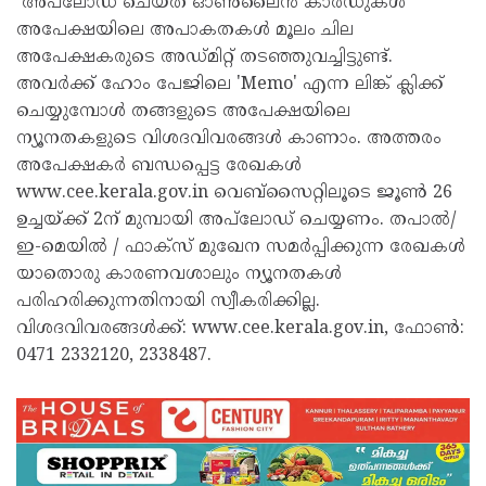
അപ്‌ലോഡ്‌ ചെയ്ത ഓൺലൈൻ കാർഡുകൾ
അപേക്ഷയിലെ അപാകതകൾ മൂലം ചില
അപേക്ഷകരുടെ അഡ്മിറ്റ് തടഞ്ഞുവച്ചിട്ടുണ്ട്.
അവർക്ക് ഹോം പേജിലെ 'Memo' എന്ന ലിങ്ക് ക്ലിക്ക്
ചെയ്യുമ്പോൾ തങ്ങളുടെ അപേക്ഷയിലെ
ന്യൂനതകളുടെ വിശദവിവരങ്ങൾ കാണാം. അത്തരം
അപേക്ഷകർ ബന്ധപ്പെട്ട രേഖകൾ
www.cee.kerala.gov.in വെബ്‌സൈറ്റിലൂടെ ജൂൺ 26
ഉച്ചയ്ക്ക് 2ന് മുമ്പായി അപ്‌ലോഡ്‌ ചെയ്യണം. തപാൽ/
ഇ-മെയിൽ / ഫാക്സ് മുഖേന സമർപ്പിക്കുന്ന രേഖകൾ
യാതൊരു കാരണവശാലും ന്യൂനതകൾ
പരിഹരിക്കുന്നതിനായി സ്വീകരിക്കില്ല.
വിശദവിവരങ്ങൾക്ക്: www.cee.kerala.gov.in, ഫോൺ:
0471 2332120, 2338487.