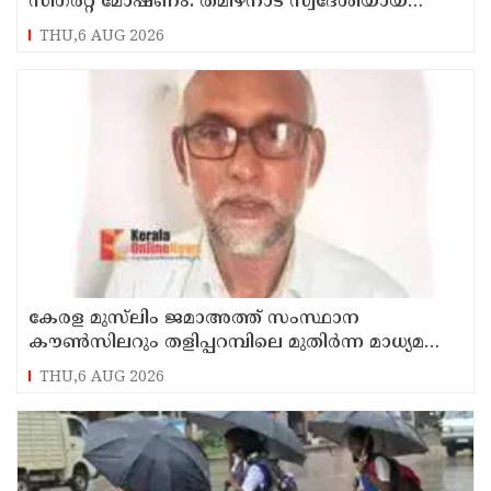
സിഗരറ്റ് മോഷണം: തമിഴ്‌നാട് സ്വദേശിയായ
സെയിൽസ്മാൻ തെങ്കാശിയിൽ പിടിയിൽ
THU,6 AUG 2026
കേരള മുസ്‌ലിം ജമാഅത്ത് സംസ്ഥാന
കൗൺസിലറും തളിപ്പറമ്പിലെ മുതിർന്ന മാധ്യമ
പ്രവർത്തകനുമായ ബി എ അലി മൊഗ്രാൽ
THU,6 AUG 2026
നിര്യാതനായി