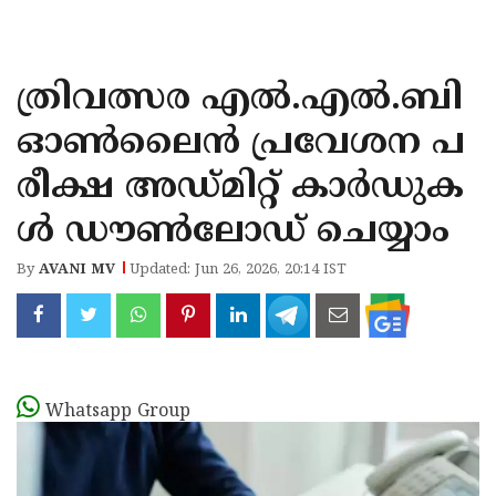
KOZHIKODE
WAYANAD
ത്രിവത്സര എൽ.എൽ.ബി
KANNUR
ഓൺലൈൻ പ്രവേശന പ
KASARAGOD
രീക്ഷ അഡ്മിറ്റ് കാർഡുക
ൾ ഡൗൺലോഡ് ചെയ്യാം
By
AVANI MV
Updated: Jun 26, 2026, 20:14 IST
Whatsapp Group