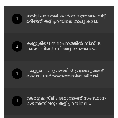
ഇരിട്ടി പായത്ത് കാർ നിയന്ത്രണം വിട്ട്
മറിഞ്ഞ് തളിപ്പറമ്പിലെ ആദ്യ കാല
കോണ്‍ഗ്രസ് നേതാവ് മരിച്ചു
കണ്ണൂരിലെ സ്ഥാപനത്തിൽ നിന്ന് 30
ലക്ഷത്തിന്റെ സിഗരറ്റ് മോഷണം:
തമിഴ്‌നാട് സ്വദേശിയായ
സെയിൽസ്മാൻ തെങ്കാശിയിൽ
പിടിയിൽ
കണ്ണൂർ ചെറുപുഴയിൽ പ്രളയമുഖത്ത്
രക്ഷാപ്രവർത്തനത്തിനിടെ ജീവൻ
നഷ്ടപ്പെട്ട ആർ. രാജേഷിൻ്റെ ഭൗതിക
ശരീരത്തോട് അനാദരവ്
കാണിച്ചതായി ആരോപണം
കേരള മുസ്‌ലിം ജമാഅത്ത് സംസ്ഥാന
കൗൺസിലറും തളിപ്പറമ്പിലെ
മുതിർന്ന മാധ്യമ പ്രവർത്തകനുമായ
ബി എ അലി മൊഗ്രാൽ നിര്യാതനായി