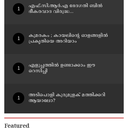
എഫ്.സി.ആർ.എ ഭേദഗതി ബിൽ
ഭീകരവാദ വിരുദ്ധ
പ്രവർത്തനങ്ങൾക്ക് അനിവാര്യം,
പ്രതിപക്ഷം ഉന്നയിക്കുന്നപോലെ ഒരു
പ്രത്യേക മതത്തിന് എതിരല്ല : ദേവേന്ദ്ര
ഫഡ്നാവിസ്
കുമരകം ; കായലിന്റെ ഓളങ്ങളിൽ
പ്രകൃതിയെ അറിയാം
എളുപ്പത്തിൽ ഉണ്ടാക്കാം ഈ
റെസിപ്പി
അടിപൊളി കുരുമുളക് മത്തിക്കറി
ആയാലോ?
Featured