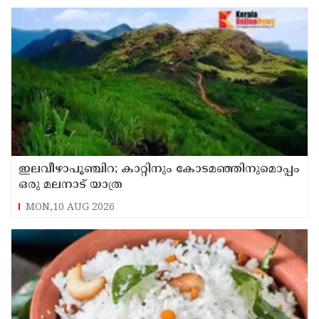
ഇലവീഴാപൂഞ്ചിറ; കാറ്റിനും കോടമഞ്ഞിനുമൊപ്പം
ഒരു മലനാട് യാത്ര
MON,10 AUG 2026