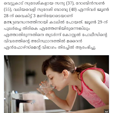
വെട്ടുകാട് സ്വദേശികളായ സനു (37), റോബിൻസൺ
(55), വലിയവെളി സ്വദേശി ബാബു (40) എന്നിവർ ജൂൺ
28-ന് വൈകിട്ട് 3 മണിയോടെയാണ്
മത്സ്യബന്ധനത്തിനായി കടലിൽ പോയത്. ജൂൺ 29-ന്
പുലർച്ചെ തിരികെ എത്തേണ്ടിയിരുന്നെങ്കിലും
എത്താതിരുന്നതിനെ തുടർന്ന് കോസ്റ്റൽ പോലീസിന്റെ
വിവരത്തിന്റെ അടിസ്ഥാനത്തിൽ മറൈൻ
എൻഫോഴ്സ്മെന്റ് വിഭാഗം തിരച്ചിൽ ആരംഭിച്ചു.