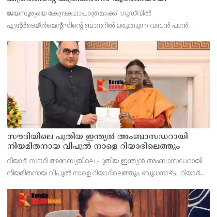
ജയസൂര്യയെ കേന്ദ്രകഥാപാത്രമാക്കി ഗുഡ്‌വിൽ
എന്റർടെയ്ൻമെന്റ്സിന്റെ ബാനറിൽ ഒരുങ്ങുന്ന വമ്പൻ പാൻ
ഇന്ത്യൻ ചിത്രം ‘ഓപ്പറേഷൻ ത്രാൾ’ ചിത്രീകരണം പൂർത്തിയായി.
സിനിമയുടെ പാക്കപ്പ് പാർട്ടിയുടെ ദ്യശ്യങ്ങൾ അണിയറപ്ര
സൗദിയിലെ പുതിയ ഇന്ത്യൻ അംബാസഡറായി
നിയമിതനായ വിപുൽ നാളെ റിയാദിലെത്തും
റിയാദ്: സൗദി അറേബ്യയിലെ പുതിയ ഇന്ത്യൻ അംബാസഡറായി
നിയമിതനായ വിപുൽ നാളെ റിയാദിലെത്തും. ബുധനാഴ്ച റിയാദ്
ഡിപ്ലോമാറ്റിക് ക്വാർട്ടറിലെ ഇന്ത്യൻ എംബസിയിലെത്തി അദ്ദേഹം
ഔദ്യോഗികമായി ചുമതലയേൽക്കും. ജൂലൈ 31-ന് ര