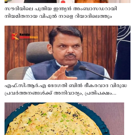
സൗദിയിലെ പുതിയ ഇന്ത്യൻ അംബാസഡറായി
നിയമിതനായ വിപുൽ നാളെ റിയാദിലെത്തും
എഫ്.സി.ആർ.എ ഭേദഗതി ബിൽ ഭീകരവാദ വിരുദ്ധ
പ്രവർത്തനങ്ങൾക്ക് അനിവാര്യം, പ്രതിപക്ഷം
ഉന്നയിക്കുന്നപോലെ ഒരു പ്രത്യേക മതത്തിന്
എതിരല്ല : ദേവേന്ദ്ര ഫഡ്നാവിസ്