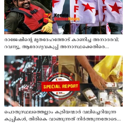
രാജേഷിന്റെ മൃതദേഹത്തോട് കാണിച്ച അനാദരവ്;
റവന്യൂ, ആരോഗ്യവകുപ്പ് അനാസ്ഥക്കെതിരെ
കടുത്ത നടപടി വേണം; ഡിവൈഎഫ്ഐ
ശക്തമായ പ്രതിഷേധത്തിലേക്ക്
പൊതുസ്ഥലത്തെല്ലാം കുടിയന്മാര്‍ വലിച്ചെറിയുന്ന
കുപ്പികള്‍, തിരികെ വാങ്ങുന്നത് നിര്‍ത്തുന്നതോടെ
ഇത് ഇരട്ടിക്കും, കോടികളുടെ ലാഭമുള്ള പദ്ധതി