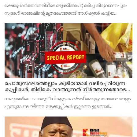
കടുത്ത നടപടി വേണം; ഡിവൈഎഫ്ഐ
രക്ഷാപ്രവർത്തനത്തിനിടെ ഒഴുക്കിൽപെട്ട് മരിച്ച തിരുവനന്തപുരം
ശക്തമായ പ്രതിഷേധത്തിലേക്ക്
സ്വദേശി രാജേഷിന്റെ മൃതദേഹത്തോട് അധികൃതർ കാട്ടിയ
മനുഷ്യത്വരഹിതമായ അനാദരവിനെതിരെ ഡിവൈഎഫ്ഐ
കണ്ണൂർ ജില്ലാ സെക്രട്ടറിയേറ്റ് ശക്തമായി പ്രതിഷേധിക്ക
പൊതുസ്ഥലത്തെല്ലാം കുടിയന്മാര്‍ വലിച്ചെറിയുന്ന
കുപ്പികള്‍, തിരികെ വാങ്ങുന്നത് നിര്‍ത്തുന്നതോടെ
ഇത് ഇരട്ടിക്കും, കോടികളുടെ ലാഭമുള്ള പദ്ധതി
കേരളത്തിലെ പൊതുവീഥികളും കടല്‍ത്തീരങ്ങളും മലയോരങ്ങളും
നിര്‍ത്തിയത് എന്തിന്? സര്‍ക്കാരിന്റേത് തലതിരിഞ്ഞ
എന്നുവേണ്ട ഒഴിഞ്ഞ മദ്യക്കുപ്പികള്‍ ഇല്ലാത്ത ഇടങ്ങള്‍
തീരുമാനമോ?
അപൂര്‍വമാണ്.