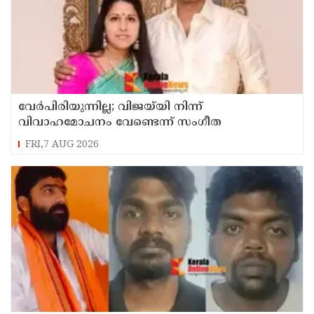
വേർപിരിയുന്നില്ല; വിജയ്‍യി നിന്ന്
വിവാഹമോചനം വേണ്ടെന്ന് സംഗീത
FRI,7 AUG 2026