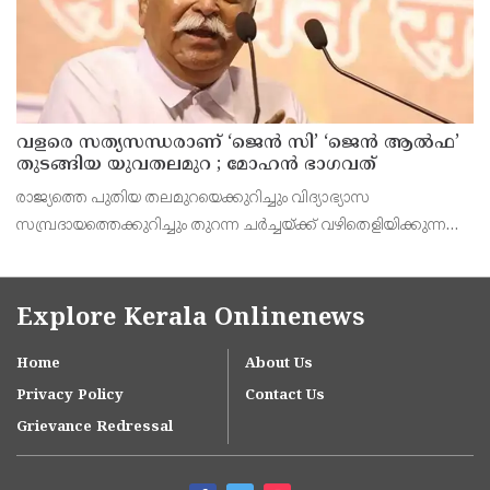
വളരെ സത്യസന്ധരാണ് ‘ജെൻ സി’ ‘ജെൻ ആൽഫ’
തുടങ്ങിയ യുവതലമുറ ; മോഹൻ ഭാഗവത്
രാജ്യത്തെ പുതിയ തലമുറയെക്കുറിച്ചും വിദ്യാഭ്യാസ
സമ്പ്രദായത്തെക്കുറിച്ചും തുറന്ന ചർച്ചയ്ക്ക് വഴിതെളിയിക്കുന്ന
നിർണ്ണായക പ്രസ്താവനയുമായി ആർ.എസ്.എസ് മേധാവി
മോഹൻ ഭാഗവത് രംഗത്ത്. നിലവിലെ തലമുറയെക്കാൾ വളരെ
Explore Kerala Onlinenews
Home
About Us
Privacy Policy
Contact Us
Grievance Redressal