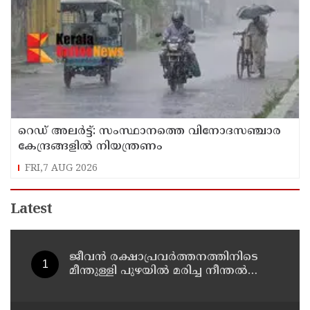
റെഡ് അലർട്ട്: സംസ്ഥാനത്തെ വിനോദസഞ്ചാര
കേന്ദ്രങ്ങളിൽ നിയന്ത്രണം
FRI,7 AUG 2026
Latest
ജീവൻ രക്ഷാപ്രവർത്തനത്തിനിടെ
മീന്തുള്ളി പുഴയിൽ മരിച്ച നീന്തൽ
പരിശീലകൻ രാജേഷിൻ്റെ
മൃതദേഹത്തോട് അനാദരവ് :