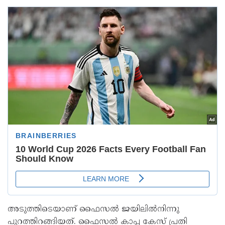
അടുത്തിടെയാണ് ഫൈസൽ ജയിലിൽനിന്നു
പുറത്തിറങ്ങിയത്. ഫൈസൽ കാപ്പ കേസ് പ്രതി