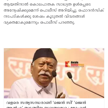
ആയതിനാൽ കൊലപാതക സാധ്യത ഉൾപ്പെടെ
അന്വേഷിക്കുമെന്ന് പൊലീസ് അറിയിച്ചു. ഫൊറൻസിക്
നടപടികൾക്കു ശേഷം കൂടുതൽ വിവരങ്ങൾ
വ്യക്തമാകുമെന്നും പൊലീസ് പറഞ്ഞു.
വളരെ സത്യസന്ധരാണ് ‘ജെൻ സി’ ‘ജെൻ