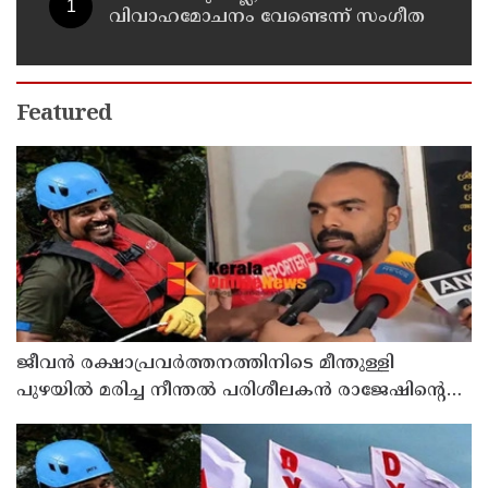
വിവാഹമോചനം വേണ്ടെന്ന് സംഗീത
Featured
ജീവൻ രക്ഷാപ്രവർത്തനത്തിനിടെ മീന്തുള്ളി
പുഴയിൽ മരിച്ച നീന്തൽ പരിശീലകൻ രാജേഷിൻ്റെ
മൃതദേഹത്തോട് അനാദരവ് : റിപ്പോർട്ട് ലഭിച്ചാലുടൻ
നടപടിയെന്ന് കളക്ടർ