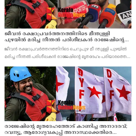
ജീവൻ രക്ഷാപ്രവർത്തനത്തിനിടെ മീന്തുള്ളി
പുഴയിൽ മരിച്ച നീന്തൽ പരിശീലകൻ രാജേഷിൻ്റെ
മൃതദേഹത്തോട് അനാദരവ് : റിപ്പോർട്ട് ലഭിച്ചാലുടൻ
ജീവൻ രക്ഷാപ്രവർത്തനത്തിനിടെ ചെറുപുഴ മീ ന്തുള്ളി പുഴയിൽ
നടപടിയെന്ന് കളക്ടർ
മരിച്ച നീന്തൽ പരിശീലകൻ രാജേഷിൻ്റെ മൃതദേഹം പരിയാരത്തെ
കണ്ണൂർ മെഡിക്കൽ കോളേജ് ആശുപത്രിയിൽ നിന്നും
പോസ്റ്റുമോർട്ടം നടപടികൾക്കു ശേഷം സ്വദേശമായ തിരുവ
രാജേഷിന്റെ മൃതദേഹത്തോട് കാണിച്ച അനാദരവ്;
റവന്യൂ, ആരോഗ്യവകുപ്പ് അനാസ്ഥക്കെതിരെ