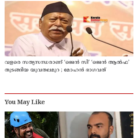
നിര്‍ത്തിയത് എന്തിന്? സര്‍ക്കാരിന്റേത് തലതിരിഞ്ഞ
തീരുമാനമോ?
വളരെ സത്യസന്ധരാണ് ‘ജെൻ സി’ ‘ജെൻ ആൽഫ’
തുടങ്ങിയ യുവതലമുറ ; മോഹൻ ഭാഗവത്
You May Like