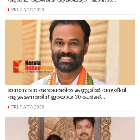
ആൽഫ’ തുടങ്ങിയ യുവതലമുറ ; മോഹൻ
ഭാഗവത്
FRI,7 AUG 2026
ജനസേവന അദാലത്തിൽ കണ്ണൂരിൽ വന്യജീവി
ആക്രമണത്തിന് ഇരയായ 30 പേർക്ക്
സഹായധനം അനുവദിച്ചു
FRI,7 AUG 2026