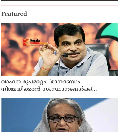
താലൂക്കുകളില്‍ അവധി
Featured
വാഹന രൂപമാറ്റം: 'മാനദണ്ഡം
നിശ്ചയിക്കാന്‍ സംസ്ഥാനങ്ങള്‍ക്ക്
അധികാരമില്ല', കര്‍ശന വ്യവസ്ഥകളുണ്ടെന്ന്
നിതിന്‍ ഗഡ്കരി