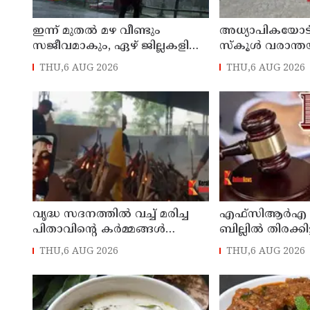
ഇന്ന് മുതല്‍ മഴ വീണ്ടും
അധ്യാപികയോട്
സജീവമാകും, ഏഴ് ജില്ലകളില്‍
സ്‌കൂള്‍ വരാന്ത
ഓറഞ്ച് അലര്‍ട്ട്, അഞ്ച്
29കാരിയെ കുത്
THU,6 AUG 2026
THU,6 AUG 2026
താലൂക്കുകളില്‍ അവധി
21കാരന്‍, 30 സെക
തവണ കുത്തിയെ
വൃദ്ധ സദനത്തില്‍ വച്ച് മരിച്ച
എഫ്‌സിആര്‍എ 
പിതാവിന്റെ കര്‍മ്മങ്ങള്‍
ബില്ലില്‍ തിരക്കി
ചെയ്യാന്‍ പോലും
നാളെയോ മറ്റന്
THU,6 AUG 2026
THU,6 AUG 2026
തയ്യാറാകാതെ മക്കള്‍ ;
കൊണ്ടുവന്നേക്
ചടങ്ങുകള്‍ വീഡിയോ
കോളിലൂടെ ലൈവായി കണ്ടു !