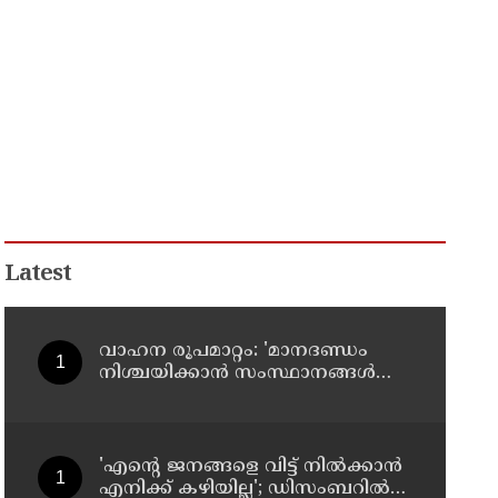
Latest
വാഹന രൂപമാറ്റം: 'മാനദണ്ഡം
നിശ്ചയിക്കാന്‍ സംസ്ഥാനങ്ങള്‍ക്ക്
അധികാരമില്ല', കര്‍ശന
വ്യവസ്ഥകളുണ്ടെന്ന് നിതിന്‍
ഗഡ്കരി
'എന്റെ ജനങ്ങളെ വിട്ട് നില്‍ക്കാന്‍
എനിക്ക് കഴിയില്ല'; ഡിസംബറില്‍