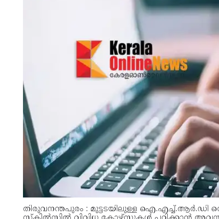
തിരുവനന്തപുരം : മുട്ടടയിലുള്ള ഐ.എച്ച്.ആർ.
സ്‌കിൽസിൽ വിവിധ കോഴ്‌സുകൾ പഠിക്കാൻ അവസരം. ജ