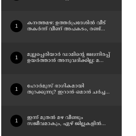
ബംഗ്ലാദേശിലേക്ക് മടങ്ങുമെന്ന്
ഷെയ്ഖ് ഹസീന
കനത്തമഴ: ഉത്തര്‍പ്രദേശില്‍ വീട്
തകര്‍ന്ന് വീണ് അപകടം, രണ്ട്
കുട്ടികള്‍ ഉള്‍പ്പടെ 6 പേര്‍ക്ക്
ദാരുണാന്ത്യം
മുല്ലപ്പെരിയാര്‍ ഡാമിന്റെ ജലനിരപ്പ്
ഉയര്‍ത്താന്‍ അനുവദിക്കില്ല: മന്ത്രി
മോന്‍സ് ജോസഫ്
ഹോര്‍മുസ് ഭാഗികമായി
തുറക്കുന്നു? ഇറാന്‍-ഒമാന്‍ ചര്‍ച്ച
ധാരണയിലെത്തിയതായി റിപ്പോര്‍ട്ട്
ഇന്ന് മുതല്‍ മഴ വീണ്ടും
സജീവമാകും, ഏഴ് ജില്ലകളില്‍
ഓറഞ്ച് അലര്‍ട്ട്, അഞ്ച്