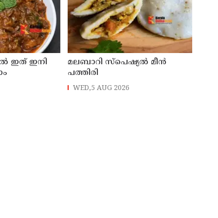
ിൽ ഇത് ഇനി
മലബാറി സ്പെഷ്യൽ മീൻ
ാം
പത്തിരി
WED,5 AUG 2026