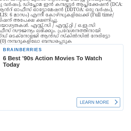
രു വർഷം), ഡിപ്ലോമ ഇൻ കമ്പ്യൂട്ടർ ആപ്ലിക്കേഷൻ (DCA:
സ് ആൻറ് ഓഫീസ് ഓട്ടോമേഷൻ (DDTOA: ഒരു വർഷം),
S: 6 മാസം) എന്നീ കോഴ്‌സുകളിലേക്ക് (Full time/
്മിഷന് അപേക്ഷ ക്ഷണിച്ചു.
ഗ്യതകൾ. എസ്സ്.സി / എസ്സ്.റ്റി / ഒ.ഇ.സി
കാരം ഫീസ് സൗജന്യം ലഭിക്കും. പ്രവേശനത്തിനായി
ഡ് ടെക്‌നോളജി ആൻഡ് സ്‌കിൽസിൽ നേരിട്ടോ
2 (0) നമ്പറുകളിലോ ബന്ധപ്പെടുക