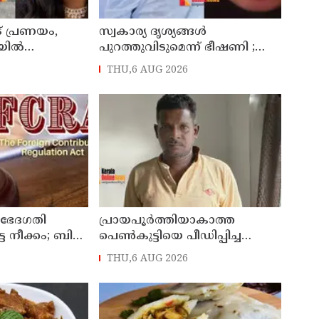
 പ്രണയം,
സ്വകാര്യ ദൃശ്യങ്ങള്‍
യില്‍
പുറത്തുവിടുമെന്ന് ഭീഷണി ;
തിക്കൊന്ന്
ആണ്‍സുഹൃത്തിനെ വിഡിയോ
THU,6 AUG 2026
്കന്റില്‍ 34
കോള്‍ ചെയ്ത് യുവതി
ന്ന് പൊലീസ്
ജീവനൊടുക്കി
ഭേദഗതി
പ്രായപൂര്‍ത്തിയാകാത്ത
ട്ട നീക്കം; ബില്‍
പെണ്‍കുട്ടിയെ പീഡിപ്പിച്ച
നാളോ
പ്രതിക്ക് ആറ് വര്‍ഷം
THU,6 AUG 2026
കും
കഠിനതടവും 60,000 രൂപ
പിഴയും