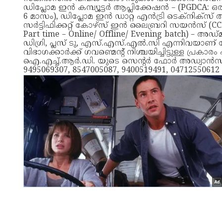
ഡിപ്ലോമ ഇൻ കമ്പ്യൂട്ടർ ആപ്ലിക്കേഷൻ – (PGDCA: ഒ
6 മാസം), ഡിപ്ലോമ ഇൻ ഡാറ്റ എൻട്രി ടെക്‌നിക്‌
സർട്ടിഫിക്കറ്റ് കോഴ്സ് ഇൻ ലൈബ്രറി സയൻസ് (CCLI
Part time – Online/ Offline/ Evening batch) – അഡ
ഡിഗ്രി, പ്ലസ് ടു, എസ്.എസ്.എൽ.സി എന്നിവയാണ് യോ
വിഭാഗക്കാർക്ക് ഗവണ്മെന്റ് നിശ്ചയിച്ചിട്ടുള്ള പ്ര
ഐ.എച്ച്.ആർ.ഡി. യുടെ സെന്റർ ഫോർ അഡ്വാൻസ്
9495069307, 8547005087, 9400519491, 0471255061