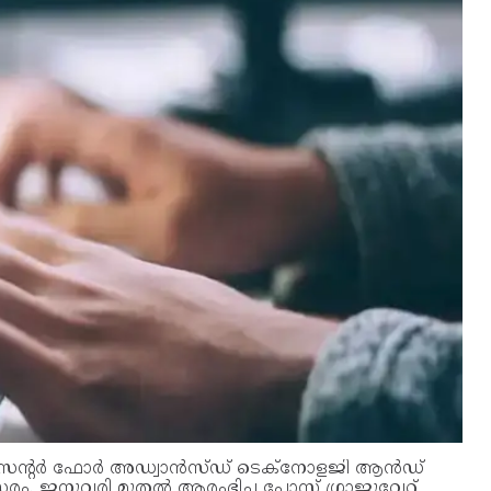
ഡി സെന്റർ ഫോർ അഡ്വാൻസ്ഡ് ടെക്‌നോളജി ആൻഡ്
നുവരി മുതൽ ആരംഭിച്ച പോസ്റ്റ് ഗ്രാജുവേറ്റ്