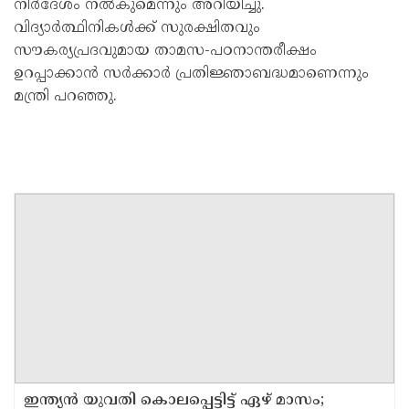
നിർദേശം നൽകുമെന്നും അറിയിച്ചു.
വിദ്യാർത്ഥിനികൾക്ക് സുരക്ഷിതവും
സൗകര്യപ്രദവുമായ താമസ-പഠനാന്തരീക്ഷം
ഉറപ്പാക്കാൻ സർക്കാർ പ്രതിജ്ഞാബദ്ധമാണെന്നും
മന്ത്രി പറഞ്ഞു.
ഇന്ത്യന്‍ യുവതി കൊലപ്പെട്ടിട്ട് ഏഴ് മാസം;