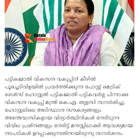
പട്ടികജാതി വികസന വകുപ്പിന് കീഴിൽ
പൂച്ചെടിവിളയിൽ പ്രവർത്തിക്കുന്ന പോസ്റ്റ് മെട്രിക്
ഗേൾസ് ഹോസ്റ്റൽ പട്ടികജാതി-പട്ടികവർഗ്ഗ പിന്നാക്ക
വികസന വകുപ്പ് മന്ത്രി കെ.എ. തുളസി സന്ദർശിച്ചു.
ഹോസ്റ്റലിലെ അടിസ്ഥാന സൗകര്യങ്ങളും
അന്തേവാസികളായ വിദ്യാർത്ഥിനികൾ നേരിടുന്ന
വിവിധ പ്രശ്‌നങ്ങളും നേരിട്ട് മനസ്സിലാക്കി ആവശ്യമായ
നടപടികൾ ഉറപ്പാക്കുന്നതിനായിരുന്നു സന്ദർശനം.