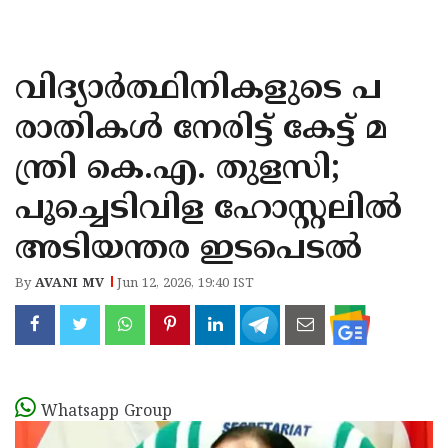
KOZHIKODE
WAYANAD
വിദ്യാർത്ഥിനികളുടെ പ
KANNUR
രാതികൾ നേരിട്ട് കേട്ട് മ
KASARAGOD
ന്ത്രി കെ.എ. തുളസി;
പൂച്ചെടിവിള ഹോസ്റ്റലിൽ
അടിയന്തര ഇടപെടൽ
By
AVANI MV
Jun 12, 2026, 19:40 IST
Whatsapp Group