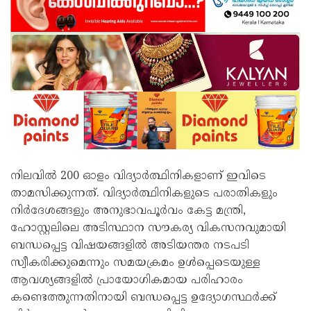
നിലവിൽ 200 ഓളം വിദ്യാർത്ഥിനികളാണ് ഇവിടെ
താമസിക്കുന്നത്. വിദ്യാർത്ഥിനികളുടെ പരാതികളും
നിർദേശങ്ങളും അനുഭാവപൂർവം കേട്ട മന്ത്രി,
ഹോസ്റ്റലിലെ അടിസ്ഥാന സൗകര്യ വികസനവുമായി
ബന്ധപ്പെട്ട വിഷയങ്ങളിൽ അടിയന്തര നടപടി
സ്വീകരിക്കുമെന്നും സമയക്രമം ഉൾപ്പെടെയുള്ള
ആവശ്യങ്ങളിൽ പ്രായോഗികമായ പരിഹാരം
കണ്ടെത്തുന്നതിനായി ബന്ധപ്പെട്ട ഉദ്യോഗസ്ഥർക്ക്