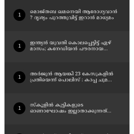
കാമുകനുമായി പദ്ധതിയിട്ട
യുവതിയും സുഹൃത്തും ഒളിവില്‍
മൊജ്തബ ഖമനെയി ആരോഗ്യവാന്‍
? ദൃശ്യം പുറത്തുവിട്ട് ഇറാന്‍ മാധ്യമം
ഇന്ത്യന്‍ യുവതി കൊലപ്പെട്ടിട്ട് ഏഴ്
മാസം; കനേഡിയന്‍ പൗരനായ
പങ്കാളി അറസ്റ്റില്‍
അര്‍ജുന്‍ ആയങ്കി 23 കേസുകളില്‍
പ്രതിയെന്ന് പൊലിസ് : കാപ്പ ചുമത്തി
ജയിലില്‍ അടക്കാന്‍ നീക്കം
സ്‌കൂളില്‍ കുട്ടികളുടെ
ഓണാഘോഷം ഇല്ലാതാക്കുന്നത്
എന്തിനുവേണ്ടി? പരീക്ഷ ഷെഡ്യൂള്‍
മാറ്റിയത് തിരുത്തുമോ?