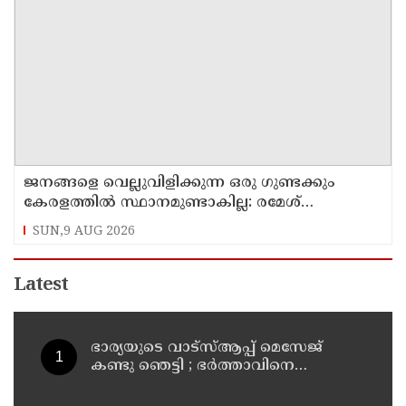
ജനങ്ങളെ വെല്ലുവിളിക്കുന്ന ഒരു ഗുണ്ടക്കും
കേരളത്തില്‍ സ്ഥാനമുണ്ടാകില്ല: രമേശ്
ചെന്നിത്തല
SUN,9 AUG 2026
Latest
ഭാര്യയുടെ വാട്സ്ആപ്പ് മെസേജ്
കണ്ടു ഞെട്ടി ; ഭര്‍ത്താവിനെ
കൊലപ്പെടുത്തി മരണം
റോഡപകടമാക്കി മാറ്റാന്‍