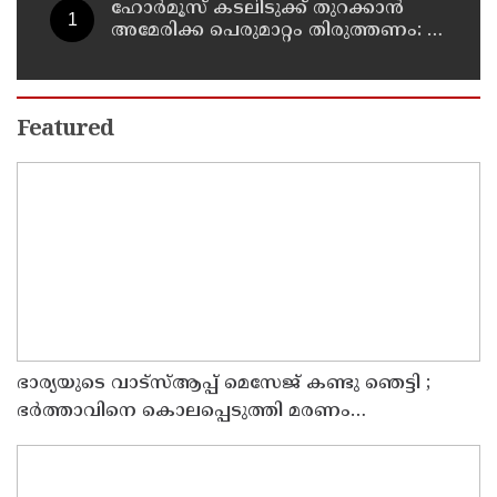
ഹോര്‍മൂസ് കടലിടുക്ക് തുറക്കാന്‍
അമേരിക്ക പെരുമാറ്റം തിരുത്തണം: 6
ആവശ്യങ്ങളുമായി ഇറാന്‍ ദേശീയ
സുരക്ഷാ കൗണ്‍സില്‍
Featured
ഭാര്യയുടെ വാട്സ്ആപ്പ് മെസേജ് കണ്ടു ഞെട്ടി ;
ഭര്‍ത്താവിനെ കൊലപ്പെടുത്തി മരണം
റോഡപകടമാക്കി മാറ്റാന്‍ കാമുകനുമായി
പദ്ധതിയിട്ട യുവതിയും സുഹൃത്തും ഒളിവില്‍