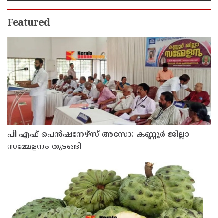
Featured
പി എഫ് പെൻഷനേഴ്സ് അസോ: കണ്ണൂർ ജില്ലാ
സമ്മേളനം തുടങ്ങി