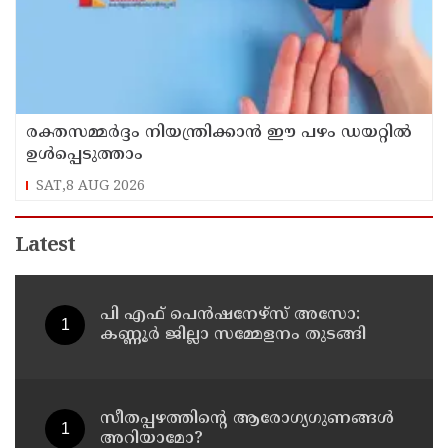
രക്തസമ്മർദ്ദം നിയന്ത്രിക്കാൻ ഈ പഴം ഡയറ്റിൽ
ഉൾപ്പെടുത്താം
SAT,8 AUG 2026
Latest
പി എഫ് പെൻഷനേഴ്സ് അസോ:
കണ്ണൂർ ജില്ലാ സമ്മേളനം തുടങ്ങി
സീതപ്പഴത്തിന്റെ ആരോഗ്യഗുണങ്ങൾ
അറിയാമോ?