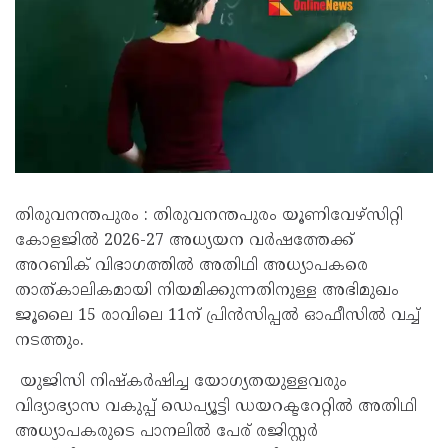
തിരുവനന്തപുരം : തിരുവനന്തപുരം യൂണിവേഴ്സിറ്റി
കോളജിൽ 2026-27 അധ്യയന വർഷത്തേക്ക്
അറബിക് വിഭാഗത്തിൽ അതിഥി അധ്യാപകരെ
താത്കാലികമായി നിയമിക്കുന്നതിനുള്ള അഭിമുഖം
ജൂലൈ 15 രാവിലെ 11ന് പ്രിൻസിപ്പൽ ഓഫീസിൽ വച്ച്
നടത്തും.
യുജിസി നിഷ്കർഷിച്ച യോഗ്യതയുള്ളവരും
വിദ്യാഭ്യാസ വകുപ്പ് ഡെപ്യൂട്ടി ഡയറക്ടറേറ്റിൽ അതിഥി
അധ്യാപകരുടെ പാനലിൽ പേര് രജിസ്റ്റർ