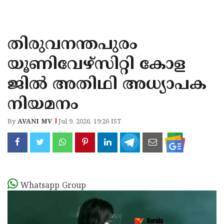
KOZHIKODE
WAYANAD
തിരുവനന്തപുരം
KANNUR
യൂണിവേഴ്സിറ്റി കോള
KASARAGOD
ജിൽ അതിഥി അധ്യാപക
നിയമനം
By
AVANI MV
Jul 9, 2026, 19:26 IST
Whatsapp Group