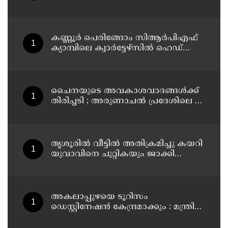
കണ്ണൂര്‍ പെരിങ്ങോം സിആര്‍പിഎഫ്
ക്യാമ്പിലെ ക്വാര്‍ട്ടേഴ്സില്‍ ഹെഡ്
കോണ്‍സ്റ്റബിളിനെ മരിച്ച നിലയില്‍
കണ്ടെത്തി
ചൈനയുടെ അവകാശവാദങ്ങൾക്ക്
തിരിച്ചടി ; അരുണാചൽ പ്രദേശിലെ 27
സ്ഥലങ്ങൾക്ക് ഔദ്യോഗിക പേരുകൾ
നൽകി ഇന്ത്യ
തൃശൂരിൽ വീട്ടിൽ അതിക്രമിച്ചു കയറി
യുവാവിനെ ചുറ്റികയും ജാക്കി
ലിവറും ഉപയോഗിച്ച് തലക്കടിച്ച്
കൊലപ്പെടുത്താൻ ശ്രമിച്ച കേസ് :
രണ്ടു പേർ പിടിയിൽ
അകലാപ്പുഴയെ ടൂറിസം
ഡെസ്റ്റിനേഷന്‍ കേന്ദ്രമാക്കും : മന്ത്രി
പി.സി വിഷ്ണുനാഥ്