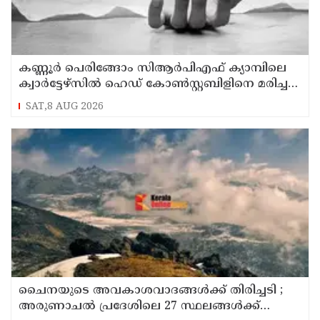
കണ്ണൂര്‍ പെരിങ്ങോം സിആര്‍പിഎഫ് ക്യാമ്പിലെ
ക്വാര്‍ട്ടേഴ്സില്‍ ഹെഡ് കോണ്‍സ്റ്റബിളിനെ മരിച്ച
നിലയില്‍ കണ്ടെത്തി
SAT,8 AUG 2026
ചൈനയുടെ അവകാശവാദങ്ങൾക്ക് തിരിച്ചടി ;
അരുണാചൽ പ്രദേശിലെ 27 സ്ഥലങ്ങൾക്ക്