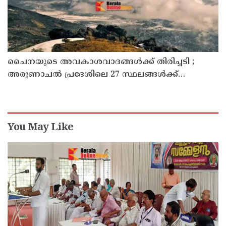
ചൈനയുടെ അവകാശവാദങ്ങൾക്ക് തിരിച്ചടി ;
അരുണാചൽ പ്രദേശിലെ 27 സ്ഥലങ്ങൾക്ക്
ഔദ്യോഗിക പേരുകൾ നൽകി ഇന്ത്യ
You May Like