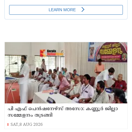
പി എഫ് പെൻഷനേഴ്സ് അസോ: കണ്ണൂർ ജില്ലാ
സമ്മേളനം തുടങ്ങി
SAT,8 AUG 2026