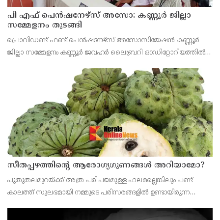
പി എഫ് പെൻഷനേഴ്സ് അസോ: കണ്ണൂർ ജില്ലാ
സമ്മേളനം തുടങ്ങി
പ്രൊവിഡണ്ട് ഫണ്ട് പെൻഷനേഴ്സ് അസോസിയേഷൻ കണ്ണൂർ
ജില്ലാ സമ്മേളനം കണ്ണൂർ ജവഹർ ലൈബ്രറി ഓഡിറ്റോറിയത്തിൽ
വി കെ സനോജ് എം എൽ എ ഉൽഘാടനം ചെയ്തു. പ്രസിഡണ്ട് പി
ഭരതൻ അദ്ധ്യക്ഷത വഹിച്ചു.
സീതപ്പഴത്തിന്റെ ആരോഗ്യഗുണങ്ങൾ അറിയാമോ?
പുതുതലമുറയ്ക്ക് അത്ര പരിചയമുള്ള ഫലമല്ലെങ്കിലും പണ്ട്
കാലത്ത് സുലഭമായി നമ്മുടെ പരിസരങ്ങളിൽ ഉണ്ടായിരുന്ന
പഴമാണ് സീതപ്പഴം.ശ്വാസകോശത്തിന്റെ ആരോഗ്യത്തിനും
ആസ്ത്മ അടക്കമുള്ള പ്രശ്‌നങ്ങൾക്കും സീതപ്പഴം ഗുണകര