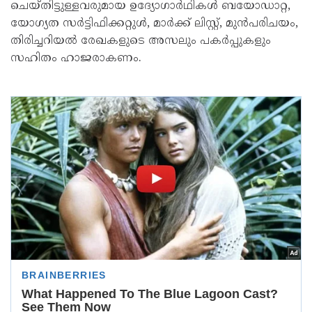
ചെയ്തിട്ടുള്ളവരുമായ ഉദ്യോഗാർഥികൾ ബയോഡാറ്റ,
യോഗ്യത സർട്ടിഫിക്കറ്റുൾ, മാർക്ക് ലിസ്റ്റ്, മുൻപരിചയം,
തിരിച്ചറിയൽ രേഖകളുടെ അസലും പകർപ്പുകളും
സഹിതം ഹാജരാകണം.