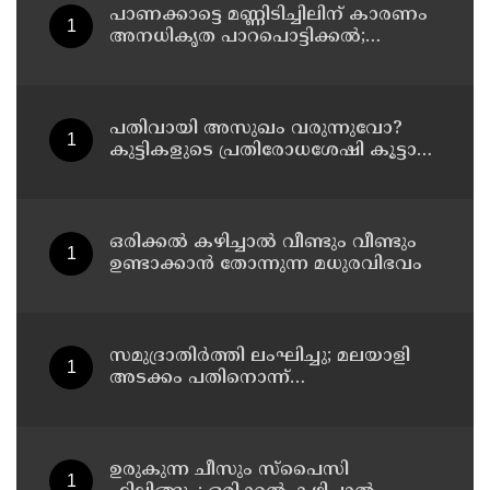
പാണക്കാട്ടെ മണ്ണിടിച്ചിലിന് കാരണം
അനധികൃത പാറപൊട്ടിക്കൽ;
പ്രദേശത്ത് ഇനി ഒരു തരത്തിലുള്ള
നിർമാണ പ്രവർത്തനങ്ങളും
അനുവദിക്കില്ലെന്ന് മന്ത്രി പികെ
കുഞ്ഞാലിക്കുട്ടി
പതിവായി അസുഖം വരുന്നുവോ?
കുട്ടികളുടെ പ്രതിരോധശേഷി കൂട്ടാൻ
ഈ ഭക്ഷണങ്ങൾ കൊടുക്കൂ
ഒരിക്കൽ കഴിച്ചാൽ വീണ്ടും വീണ്ടും
ഉണ്ടാക്കാൻ തോന്നുന്ന മധുരവിഭവം
സമുദ്രാതിർത്തി ലംഘിച്ചു; മലയാളി
അടക്കം പതിനൊന്ന്
മത്സ്യതൊഴിലാളികളെ
കസ്റ്റഡിയിലെടുത്ത് ശ്രീലങ്കൻ
നാവികസേന
ഉരുകുന്ന ചീസും സ്പൈസി