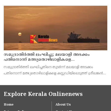
റമേക്കിൻ (ചെറിയ ബൗൾ) ഗ്രീസ് ചെയ്യാൻ 3. മുട്ട – 4 എണ്ണം 4.
പഞ്ചസാര – അര കപ്പ് + 2 ടേബിൾസ്പൂ
സമുദ്രാതിർത്തി ലംഘിച്ചു; മലയാളി അടക്കം
പതിനൊന്ന് മത്സ്യതൊഴിലാളികളെ
കസ്റ്റഡിയിലെടുത്ത് ശ്രീലങ്കൻ നാവികസേന
സമുദ്രാതിർത്തി ലംഘിച്ചതിനെ തുടർന്ന് മലയാളി അടക്കം
പതിനൊന്ന് മത്സ്യതൊഴിലാളികളെ കസ്റ്റഡിയിലെടുത്ത് ശ്രീലങ്കൻ
നാവികസേന. കോഴിക്കോട് വെസ്റ്റ്ഹിൽ സ്വദേശി രോഹൻ
ഉൾപ്പെടെയുള്ള ആളുകളെയാണ് കസ്റ്റഡിയിലെടുത്തത്.
Explore Kerala Onlinenews
Home
About Us