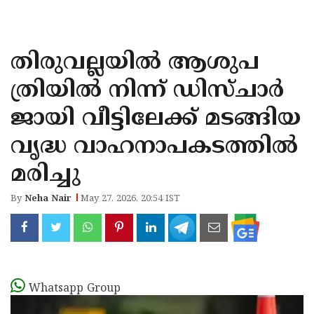
KOZHIKODE
WAYANAD
തിരുവല്ലയിൽ ആശുപ
KANNUR
ത്രിയിൽ നിന്ന് ഡിസ്ചാർ
KASARAGOD
ജായി വീട്ടിലേക്ക് മടങ്ങിയ
വൃദ്ധ വാഹനാപകടത്തിൽ
മരിച്ചു
By
Neha Nair
May 27, 2026, 20:54 IST
Whatsapp Group