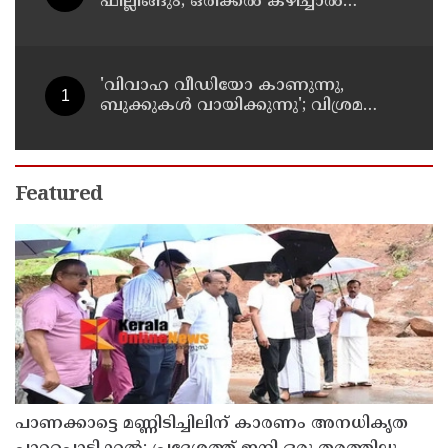
ഫില്ലിങ്ങും; ഒരിക്കൽ കഴിച്ചാൽ
വീണ്ടും ചോദിക്കും
'വിവാഹ വീഡിയോ കാണുന്നു,
ബുക്കുകള്‍ വായിക്കുന്നു'; വിശ്രമ
ജീവിതത്തെക്കുറിച്ച് രശ്മിക മന്ദാന
Featured
പാണക്കാട്ടെ മണ്ണിടിച്ചിലിന് കാരണം അനധികൃത