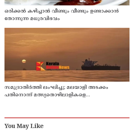
ഒരിക്കൽ കഴിച്ചാൽ വീണ്ടും വീണ്ടും ഉണ്ടാക്കാൻ
തോന്നുന്ന മധുരവിഭവം
സമുദ്രാതിർത്തി ലംഘിച്ചു; മലയാളി അടക്കം
പതിനൊന്ന് മത്സ്യതൊഴിലാളികളെ
കസ്റ്റഡിയിലെടുത്ത് ശ്രീലങ്കൻ നാവികസേന
You May Like