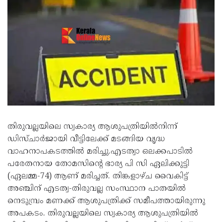
തിരുവല്ലയിലെ സ്വകാര്യ ആശുപത്രിയിൽനിന്ന്
ഡിസ്ചാർജായി വീട്ടിലേക്ക് മടങ്ങിയ വൃദ്ധ
വാഹനാപകടത്തിൽ മരിച്ചു.എടത്വാ ഒലക്കപാടിൽ
പരേതനായ തോമസിന്റെ ഭാര്യ പി സി ഏലിക്കുട്ടി
(ഏലമ്മ-74) ആണ് മരിച്ചത്. തിങ്കളാഴ്ച വൈകിട്ട്
അഞ്ചിന് എടത്വ-തിരുവല്ല സംസ്ഥാന പാതയിൽ
നെടുമ്പ്രം മണക്ക് ആശുപത്രിക്ക് സമീപത്തായിരുന്നു
അപകടം. തിരുവല്ലയിലെ സ്വകാര്യ ആശുപത്രിയിൽ