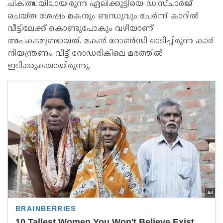
ചികിത്സയിലായിരുന്ന ഏലിക്കുട്ടിയെ ഡിസ്ചാർജ്
ചെയ്ത ശേഷം മകനും ബന്ധുവും ചേർന്ന് കാറിൽ
വീട്ടിലേക്ക് കൊണ്ടുപോകും വഴിയാണ്
അപകടമുണ്ടായത്. മകൻ റോൺസി ഓടിച്ചിരുന്ന കാർ
നിയന്ത്രണം വിട്ട് റോഡരികിലെ മരത്തിൽ
ഇടിക്കുകയായിരുന്നു.