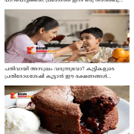
പാറപൊട്ടിക്കൽ; പ്രദേശത്ത് ഇനി ഒരു തരത്തിലുള്ള
നിർമാണ പ്രവർത്തനങ്ങളും അനുവദിക്കില്ലെന്ന്
മന്ത്രി പികെ കുഞ്ഞാലിക്കുട്ടി
പതിവായി അസുഖം വരുന്നുവോ? കുട്ടികളുടെ
പ്രതിരോധശേഷി കൂട്ടാൻ ഈ ഭക്ഷണങ്ങൾ
കൊടുക്കൂ