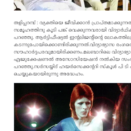
തളിപ്പറമ്പ് : വ്യക്തിയെ ജീവിക്കാൻ പ്രാപ്തമാക്
സമൂഹത്തിനു കൂടി പങ്ക് വെക്കുന്നവരായി വിദ്യ
പറഞ്ഞു. ആർട്ടിഫീഷ്യൽ ഇന്റലിജന്റിന്റെ ലോകത്ത
കടന്നുപോയിക്കൊണ്ടിരിക്കുന്നത്.വിദ്യാഭ്യാസ രംഗ
സൗഹാർദ്ദപരവുമായിരിക്കണം.മലബാറിലെ വിദ്യാഭ്യാസ മ
എജുക്കേഷണൽ അസോസിയേഷൻ നൽകിയ സംഭാവ
പറഞ്ഞു.സർസയ്യിദ് ഹയർസെക്കന്ററി സ്കൂൾ പി ട
ചെയ്യുകയായിരുന്നു അദ്ധേഹം.