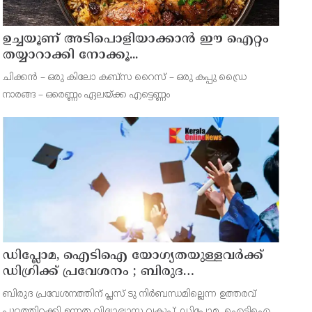
ഉച്ചയൂണ് അടിപൊളിയാക്കാൻ ഈ ഐറ്റം
തയ്യാറാക്കി നോക്കൂ...
ചിക്കന്‍ – ഒരു കിലോ കബ്സ റൈസ് – ഒരു കപ്പു ഡ്രൈ
നാരങ്ങ – ഒരെണ്ണം ഏലയ്ക്ക എട്ടെണ്ണം
ഡിപ്ലോമ, ഐടിഐ യോഗ്യതയുള്ളവര്‍ക്ക്
ഡിഗ്രിക്ക് പ്രവേശനം ; ബിരുദ
പ്രവേശനത്തിന് പ്ലസ് ടു നിര്‍ബന്ധമില്ല;
ബിരുദ പ്രവേശനത്തിന് പ്ലസ് ടു നിര്‍ബന്ധമില്ലെന്ന ഉത്തരവ്
ഉത്തരവ് പുറത്തിറക്കി ഉന്നത വിദ്യാഭ്യാസ
പുറത്തിറക്കി ഉന്നത വിദ്യാഭ്യാസ വകുപ്പ്. ഡിപ്ലോമ, ഐടിഐ