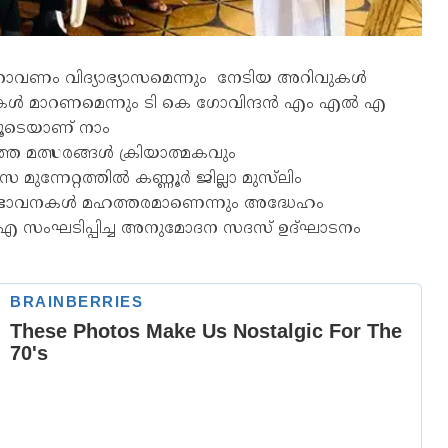
കുന്നതാവണം വിദ്യാഭ്യാസമെന്നും നേടിയ അറിവുകൾ
ാർഥികൾ മാറണമെന്നും ടി കെ ഗോവിന്ദൻ എം എൽ എ
ിലൂടെയാണ് നാം
ത്തെ മത്സരങ്ങൾ ക്രിയാത്മകവും
ുന്നേറ്റത്തിൽ കണ്ണൂർ ജില്ലാ മുസ്‌ലിം
നകൾ മഹത്തരമാണെന്നും അദ്ധേഹം
ി എ സംഘടിപ്പിച്ച അനുമോദന സദസ് ഉദ്ഘാടനം