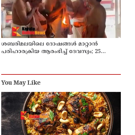
ശബരിമലയിലെ ദോഷങ്ങൾ മാറ്റാൻ
പരിഹാരക്രിയ ആരംഭിച്ച് ദേവസ്വം; 25
ക്ഷേത്രങ്ങളിലും പ്രത്യേക പൂജ
You May Like