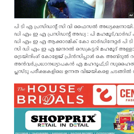
പി ടി എ പ്രസിഡന്റ് സി വി ഫൈസൽ അധ്യക്ഷനാ
ഡി എം ഇ എ പ്രസിഡന്റ് അഡ്വ : പി മഹമൂദ്,വാർഡ
ഡി എം ഇ എ ആക്കാദമിക് കോ ഓർഡിനേറ്റർ പി ട
സി ഡി എം ഇ എ ജനറൽ സെക്രട്ടറി മഹമൂദ് അള്ള
ട്രെയിനിംഗ് കോളേജ് പ്രിൻസിപ്പാൾ കെ അബ്ദുൽ റ
അൻവർ,പ്രധാനധ്യാപകൻ എ മഹറൂഫ്,ടി സുഹൈൽ,എ
പ്ലസ്ടു പരീക്ഷകളിലെ ഉന്നത വിജയികളെ ചടങ്ങിൽ 