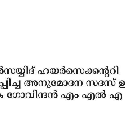
ർസയ്യിദ് ഹയർസെക്കന്ററി
്പിച്ച അനുമോദന സദസ് ഉ
 കെ ഗോവിന്ദൻ എം എൽ എ