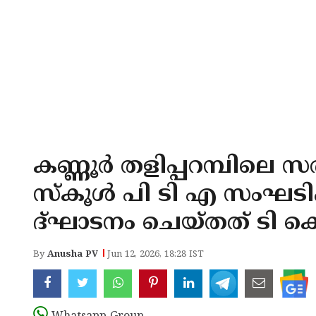
കണ്ണൂർ തളിപ്പറമ്പിലെ സ
സ്കൂൾ പി ടി എ സംഘടിപ
ദ്ഘാടനം ചെയ്തത് ടി
By
Anusha PV
Jun 12, 2026, 18:28 IST