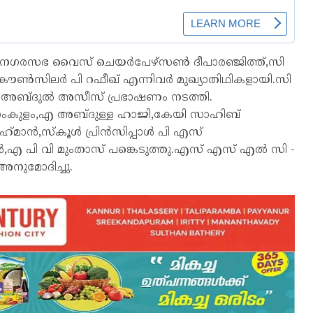
യി.നഗരസഭ വൈസ് ചെയർപേഴ്സൺ ദീപാരഞ്ജിത്ത്,സി
് കൗൺസിലർ പി റഫീഖ് എന്നിവർ മുഖ്യാതിഥികളായി.സി
ി അബ്ദുൽ അസീസ് പ്രഭാഷണം നടത്തി.
ാംകുളം,എ അബ്ദുള്ള ഹാജി,കേയി സാഹിബ്‌
ഹ്‌മാൻ,സ്കൂൾ പ്രിൻസിപ്പാൾ പി എസ്
 പി വി മുംതാസ് പങ്കെടുത്തു.എസ് എസ് എൽ സി -
അനുമോദിച്ചു.