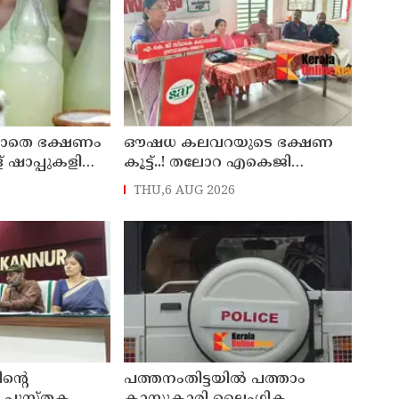
ലാതെ ഭക്ഷണം
ഔഷധ കലവറയുടെ ഭക്ഷണ
ള് ഷാപ്പുകളിലെ
കൂട്ട്..! തലോറ എകെജി
ത്തിന്
ഗ്രന്ഥാലയത്തിൽ നാടൻ
THU,6 AUG 2026
 ലൈസന്‍സ്
പത്തില കറികളുടെ
 എക്‌സൈസ്
പ്രദർശനവും ക്ലാസും
സംഘടിപ്പിച്ചു
ന്റെ
പത്തനംതിട്ടയിൽ പത്താം