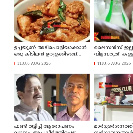
ഉച്ചയൂണ് അടിപൊളിയാക്കാൻ
ലൈസന്‍സ് ഇല്
ഒരു കിടിലൻ ഉരുളക്കിഴങ്ങ്
വിളമ്പരുത്; കള്
തീയൽ
ഭക്ഷണ വിതരണ
THU,6 AUG 2026
THU,6 AUG 2026
ഭക്ഷ്യസുരക്ഷാ
കര്‍ശനമാക്കി
ഫണ്ട് തട്ടിപ്പ് ആരോപണം
മാർഗ്ഗദർശനത്തി