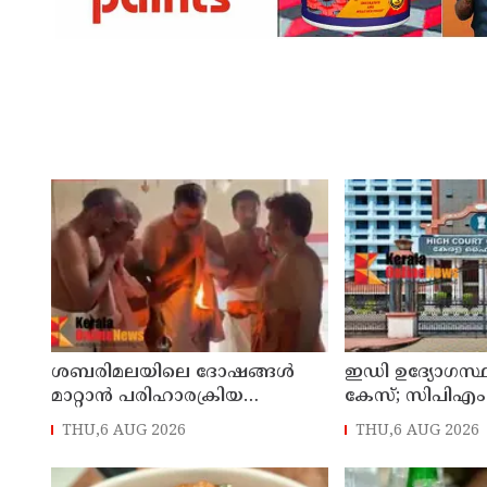
ശബരിമലയിലെ ദോഷങ്ങൾ
ഇഡി ഉദ്യോഗസ്ഥ
മാറ്റാൻ പരിഹാരക്രിയ
കേസ്; സിപിഎം
ആരംഭിച്ച് ദേവസ്വം; 25
ഐപി ബിനു അ
THU,6 AUG 2026
THU,6 AUG 2026
ക്ഷേത്രങ്ങളിലും പ്രത്യേക പൂജ
പേർക്ക് കൂടി ജാ