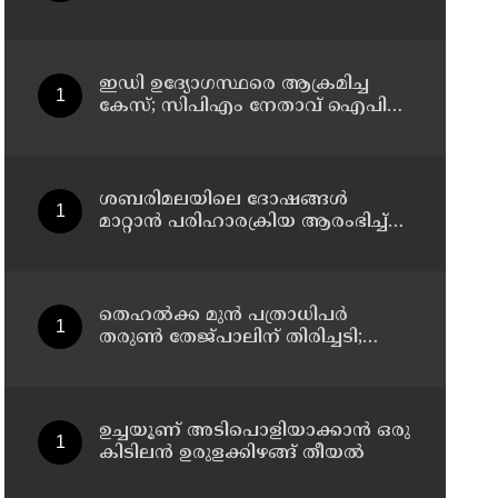
പ്രവേശനം ; ബിരുദ
പ്രവേശനത്തിന് പ്ലസ് ടു
നിര്‍ബന്ധമില്ല; ഉത്തരവ്
പുറത്തിറക്കി ഉന്നത വിദ്യാഭ്യാസ
ഇഡി ഉദ്യോഗസ്ഥരെ ആക്രമിച്ച
വകുപ്പ്
കേസ്; സിപിഎം നേതാവ് ഐപി
ബിനു അടക്കം ആറു പേർക്ക് കൂടി
ജാമ്യം
ശബരിമലയിലെ ദോഷങ്ങൾ
മാറ്റാൻ പരിഹാരക്രിയ ആരംഭിച്ച്
ദേവസ്വം; 25 ക്ഷേത്രങ്ങളിലും
പ്രത്യേക പൂജ
തെഹല്‍ക്ക മുന്‍ പത്രാധിപര്‍
തരുൺ തേജ്പാലിന് തിരിച്ചടി;
ബലാത്സംഗ കേസില്‍ കുറ്റക്കാരന്‍
ഉച്ചയൂണ് അടിപൊളിയാക്കാൻ ഒരു
കിടിലൻ ഉരുളക്കിഴങ്ങ് തീയൽ