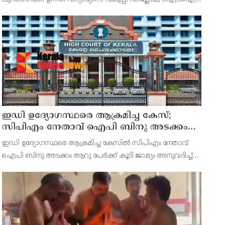
വകുപ്പ്
യോഗ്യതയുള്ളവര്‍ക്ക് ഡിഗ്രിക്ക് പ്രവേശനം നേടാമെന്നാണ്
പുതിയ ഉത്തരവില്‍ പറയുന്നത്.
ഇഡി ഉദ്യോഗസ്ഥരെ ആക്രമിച്ച കേസ്;
സിപിഎം നേതാവ് ഐപി ബിനു അടക്കം
ആറു പേർക്ക് കൂടി ജാമ്യം
ഇഡി ഉദ്യോഗസ്ഥരെ ആക്രമിച്ച കേസിൽ സിപിഎം നേതാവ്
ഐപി ബിനു അടക്കം ആറു പേർക്ക് കൂടി ജാമ്യം അനുവദിച്ച്
കേരള ഹൈക്കോടതി. ഉപാധികളോടെയാണ് ജാമ്യം. കഴിഞ്ഞ 68
ദിവസങ്ങളിലായി ഇവർ ജയിലിലാണെന്ന വസ്തുത
കണക്കിലെടുത്താണ