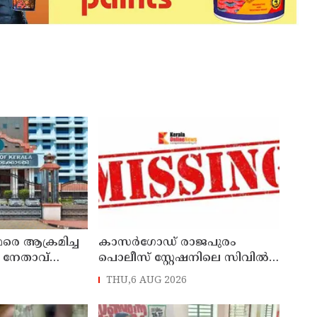
രെ ആക്രമിച്ച
കാസർഗോഡ് രാജപുരം
 നേതാവ്
പൊലീസ് സ്റ്റേഷനിലെ സിവില്‍
ടക്കം ആറു
പൊലീസ് ഓഫീസാറെ
THU,6 AUG 2026
മ്യം
കാണാനില്ലെന്ന് പരാതി