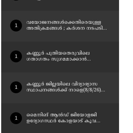
മാസ്റ്റർ പ്ലാൻ തയ്യാറാക്കി
സമർപ്പിക്കും : ടി ഒ മോഹനൻ എം
എൽ എ
വയോജനങ്ങൾക്കെതിരെയുള്ള
അതിക്രമങ്ങൾ ; കർശന നടപടി
സ്വീകരിക്കുമെന്ന് കമ്മീഷൻ
കണ്ണൂർ പുതിയതെരുവിലെ
ഗതാഗതം സുഗമമാക്കാന്‍
നടപടികള്‍ സ്വീകരിക്കും
കണ്ണൂർ ജില്ലയിലെ വിദ്യാഭ്യാസ
സ്ഥാപനങ്ങള്‍ക്ക് നാളെ(8/8/26)
അവധി പ്രഖ്യാപിച്ചു
മൈനിങ് ആൻഡ്​ ജിയോളജി
ഉദ്യോഗസ്ഥർ കോളയാട് കൂവ
ഉന്നതി സന്ദർശിച്ചു