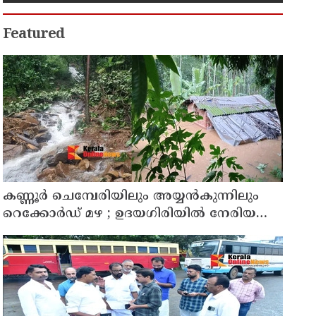
Featured
കണ്ണൂർ ചെമ്പേരിയിലും അയ്യൻകുന്നിലും
റെക്കോർഡ് മഴ ; ഉദയഗിരിയിൽ നേരിയ
ഉരുൾപൊട്ടൽ; 13 പേരെ ക്യാമ്പിലേക്ക് മാറ്റി