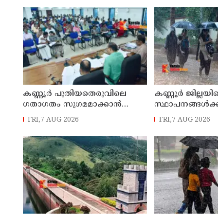
ക്യാമ്പിലേക്ക് മാറ്റി
എം എൽ എ
കണ്ണൂർ പുതിയതെരുവിലെ
കണ്ണൂർ ജില്ലയില
ഗതാഗതം സുഗമമാക്കാന്‍
സ്ഥാപനങ്ങള്‍ക്ക
നടപടികള്‍ സ്വീകരിക്കും
അവധി പ്രഖ്യാപിച
FRI,7 AUG 2026
FRI,7 AUG 2026