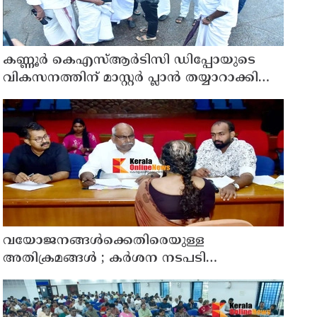
കണ്ണൂർ കെഎസ്ആർടിസി ഡിപ്പോയുടെ
വികസനത്തിന് മാസ്റ്റർ പ്ലാൻ തയ്യാറാക്കി
സമർപ്പിക്കും : ടി ഒ മോഹനൻ എം എൽ എ
വയോജനങ്ങൾക്കെതിരെയുള്ള
അതിക്രമങ്ങൾ ; കർശന നടപടി
സ്വീകരിക്കുമെന്ന് കമ്മീഷൻ