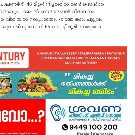
്ന പാലത്തിന് 46 മീറ്റർ നീളത്തിൽ രണ്ട് സെൻറർ
ളും ഉണ്ടാകും. പൈൽ ഫൗണ്ടേഷൻ വിഭാവനം
ർ വീതിയിൽ നടപ്പാതയും നിർമ്മിക്കും.പട്ടുവം,
കുന്നതിനു വേണ്ടി 65 സെന്റ് ഭൂമി നേരത്തെ