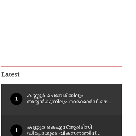
Latest
കണ്ണൂർ ചെമ്പേരിയിലും
അയ്യൻകുന്നിലും റെക്കോർഡ് മഴ ;
ഉദയഗിരിയിൽ നേരിയ
ഉരുൾപൊട്ടൽ; 13 പേരെ
ക്യാമ്പിലേക്ക് മാറ്റി
കണ്ണൂർ കെഎസ്ആർടിസി
ഡിപ്പോയുടെ വികസനത്തിന്