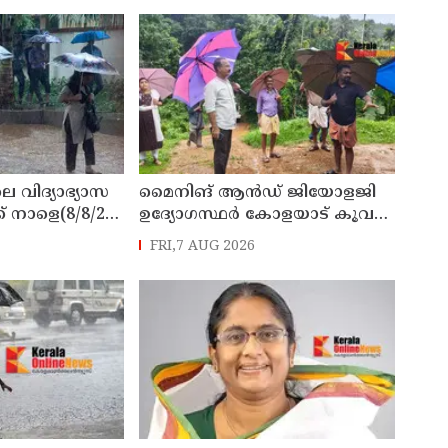
െ വിദ്യാഭ്യാസ
മൈനിങ് ആൻഡ്​ ജിയോളജി
് നാളെ(8/8/26)
ഉദ്യോഗസ്ഥർ കോളയാട് കൂവ
്ചു
ഉന്നതി സന്ദർശിച്ചു
FRI,7 AUG 2026