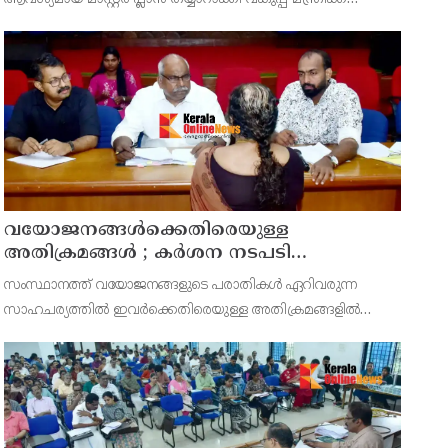
സമർപ്പിക്കുമെന്ന് അഡ്വ.ടി ഒ മോഹനൻ എംഎൽഎ
അറിയിച്ചു. ഡിപ്പോയ്ക്ക് നാല് ഏക്കറിൽ അധികം വരുന്ന
സ്ഥലമുണ്ട്
വയോജനങ്ങൾക്കെതിരെയുള്ള
അതിക്രമങ്ങൾ ; കർശന നടപടി
സ്വീകരിക്കുമെന്ന് കമ്മീഷൻ
സംസ്ഥാനത്ത് വയോജനങ്ങളുടെ പരാതികൾ ഏറിവരുന്ന
സാഹചര്യത്തിൽ ഇവർക്കെതിരെയുള്ള അതിക്രമങ്ങളിൽ
കർശന നടപടി സ്വീകരിക്കുമെന്ന് വയോജന കമ്മീഷൻ
ചെയർമാൻ അഡ്വ. കെ. സോമപ്രസാദ്.