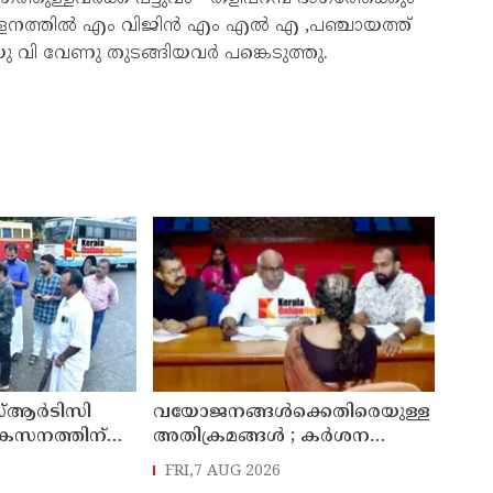
്മേളനത്തിൽ എം വിജിൻ എം എൽ എ ,പഞ്ചായത്ത്
 യു വി വേണു തുടങ്ങിയവർ പങ്കെടുത്തു.
്ആർടിസി
വയോജനങ്ങൾക്കെതിരെയുള്ള
ികസനത്തിന്
അതിക്രമങ്ങൾ ; കർശന
്യാറാക്കി
നടപടി സ്വീകരിക്കുമെന്ന്
FRI,7 AUG 2026
 ടി ഒ മോഹനൻ
കമ്മീഷൻ