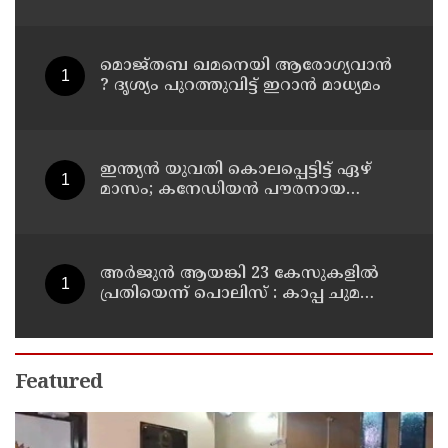
കൊലപ്പെടുത്തി മരണം
റോഡപകടമാക്കി മാറ്റാന്‍
കാമുകനുമായി പദ്ധതിയിട്ട
യുവതിയും സുഹൃത്തും ഒളിവില്‍
മൊജ്തബ ഖമനെയി ആരോഗ്യവാന്‍
? ദൃശ്യം പുറത്തുവിട്ട് ഇറാന്‍ മാധ്യമം
ഇന്ത്യന്‍ യുവതി കൊലപ്പെട്ടിട്ട് ഏഴ്
മാസം; കനേഡിയന്‍ പൗരനായ
പങ്കാളി അറസ്റ്റില്‍
അര്‍ജുന്‍ ആയങ്കി 23 കേസുകളില്‍
പ്രതിയെന്ന് പൊലിസ് : കാപ്പ ചുമത്തി
ജയിലില്‍ അടക്കാന്‍ നീക്കം
Featured