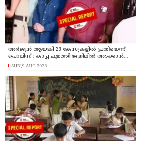
അര്‍ജുന്‍ ആയങ്കി 23 കേസുകളില്‍ പ്രതിയെന്ന്
പൊലിസ് : കാപ്പ ചുമത്തി ജയിലില്‍ അടക്കാന്‍
നീക്കം
SUN,9 AUG 2026