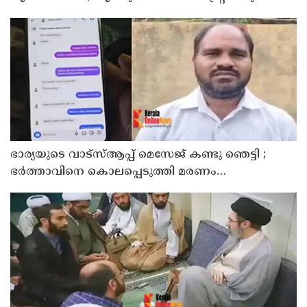
ഹാജരാക്കും
ഭാര്യയുടെ വാട്സ്ആപ്പ് മെസേജ് കണ്ടു ഞെട്ടി ;
ഭര്‍ത്താവിനെ കൊലപ്പെടുത്തി മരണം
റോഡപകടമാക്കി മാറ്റാന്‍ കാമുകനുമായി
പദ്ധതിയിട്ട യുവതിയും സുഹൃത്തും ഒളിവില്‍