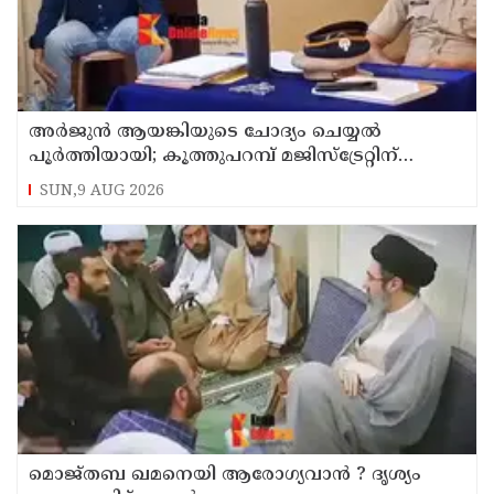
അര്‍ജുന്‍ ആയങ്കിയുടെ ചോദ്യം ചെയ്യല്‍
പൂര്‍ത്തിയായി; കൂത്തുപറമ്പ് മജിസ്ട്രേറ്റിന്
മുൻപില്‍ ഹാജരാക്കും
SUN,9 AUG 2026
മൊജ്തബ ഖമനെയി ആരോഗ്യവാന്‍ ? ദൃശ്യം