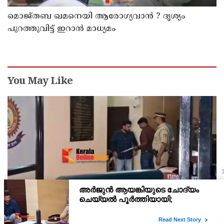
മൊജ്തബ ഖമനെയി ആരോഗ്യവാന്‍ ? ദൃശ്യം
പുറത്തുവിട്ട് ഇറാന്‍ മാധ്യമം
You May Like
അര്‍ജുന്‍ ആയങ്കി റിമാന്‍ഡില്‍ ; തലശ്ശേരി സബ്
ജയിലിലേക്ക് മാറ്റും
അർജുൻ ആയങ്കിയെ 14 ദിവസത്തേക്ക് റിമാൻഡ് ചെയ്തു.