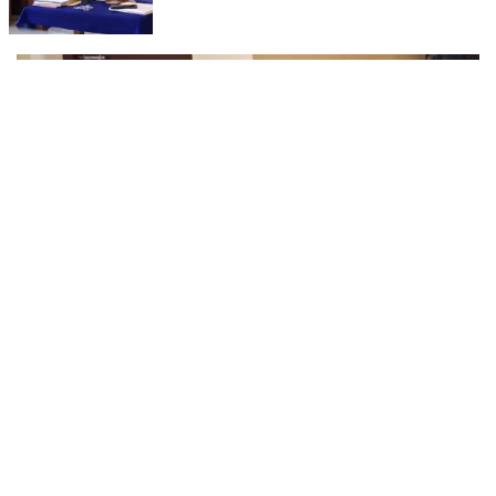
കൂത്തുപറമ്പ് മജിസ്ട്രേറ്റ് യദുകൃഷ്ണയാണ് അർജുനെ റിമാൻഡ്
ചെയ്തത്. ആഭ്യന്തര മന്ത്രി രമേശ് ചെന്നിത്തലയെ
ഭീഷണിപ്പെടുത്തിയെന്നാരോപിച്ച് ‌
അര്‍ജുന്‍ ആയങ്കിയുടെ ചോദ്യം ചെയ്യല്‍
പൂര്‍ത്തിയായി; കൂത്തുപറമ്പ് മജിസ്ട്രേറ്റിന് മുൻപില്‍
ഹാജരാക്കും
കണ്ണൂർ നഗരത്തിലെ താളിക്കാവിൽപിടിയിലായ സ്വർണം പൊട്ടി
ക്കൽകേസ് പ്രതി അര്‍ജുന്‍ ആയങ്കിയുടെ ചോദ്യം ചെയ്യല്‍
പൂര്‍ത്തിയായി. കൂത്തുപറമ്പ് മജിസ് ട്രേറ്റിന് മുന്നില്‍