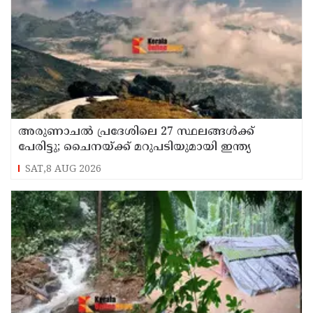
അരുണാചല്‍ പ്രദേശിലെ 27 സ്ഥലങ്ങള്‍ക്ക്
പേരിട്ടു; ചൈനയ്ക്ക് മറുപടിയുമായി ഇന്ത്യ
SAT,8 AUG 2026