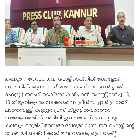
കണ്ണൂർ : തോട്ടട ഗവ. പോളിടെക്ന‌ിക് കോളേജ്
സംഘടിപ്പിക്കുന്ന ദേശീയതല ടെക്നോ- കൾച്ചറൽ
ഫെസ്റ്റ് ( തരംഗ്-ടെക്നോ കൾച്ചറൽ ഫെസ്റ്റ്)മാർച്ച് 12,
13 തീയ്യതികളിൽ നടക്കുമെന്ന് പ്രിൻസിപ്പാൾ പ്രമോദ്
ചാത്തമ്പള്ളി കണ്ണൂർ പ്രസ് ക്ളബ്ബിൽവാർത്താ
സമ്മേളനത്തിൽ അറിയിച്ചു.സാങ്കേതിക വിദ്യയും
കലയും ഒരുമിച്ച് അനുഭവവേദ്യമാകുന്ന ഈ ഫെസ്റ്റിൻ്റെ
ഭാഗമായി ടെക്നിക്കൽ മത്സരങ്ങൾ, പ്രൊജക്റ്റ്