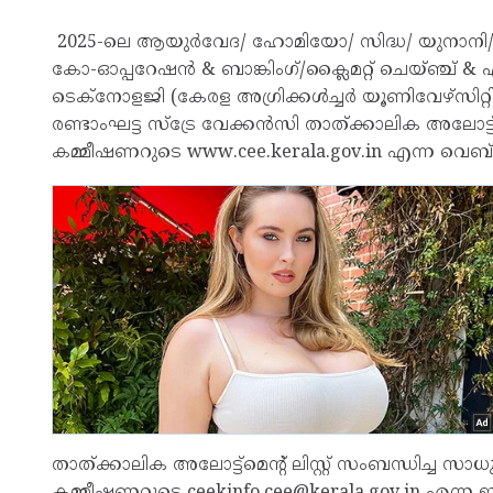
2025-ലെ ആയുർവേദ/ ഹോമിയോ/ സിദ്ധ/ യുനാനി/ വെറ
കോ-ഓപ്പറേഷൻ & ബാങ്കിംഗ്/ക്ലൈമറ്റ് ചെയ്ഞ
ടെക്നോളജി (കേരള അഗ്രിക്കൾച്ചർ യൂണിവേഴ്സിറ്റി
രണ്ടാംഘട്ട സ്ട്രേ വേക്കൻസി താത്ക്കാലിക അലോട്ട്
കമ്മീഷണറുടെ www.cee.kerala.gov.in എന്ന വെബ്സൈ
താത്ക്കാലിക അലോട്ട്മെന്റ് ലിസ്റ്റ് സംബന്ധിച്ച 
കമ്മീഷണറുടെ ceekinfo.cee@kerala.gov.in എന്ന