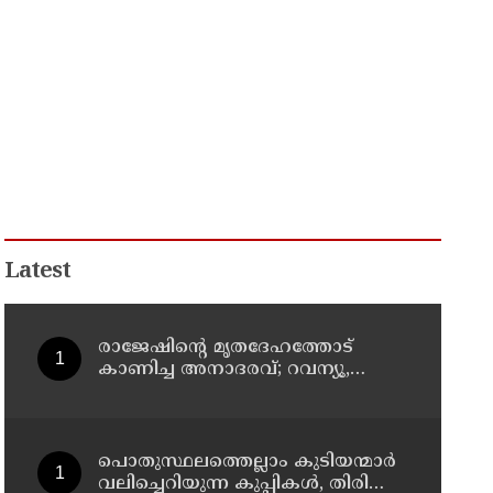
Latest
രാജേഷിന്റെ മൃതദേഹത്തോട്
കാണിച്ച അനാദരവ്; റവന്യൂ,
ആരോഗ്യവകുപ്പ്
അനാസ്ഥക്കെതിരെ കടുത്ത
നടപടി വേണം; ഡിവൈഎഫ്ഐ
ശക്തമായ പ്രതിഷേധത്തിലേക്ക്
പൊതുസ്ഥലത്തെല്ലാം കുടിയന്മാര്‍
വലിച്ചെറിയുന്ന കുപ്പികള്‍, തിരികെ