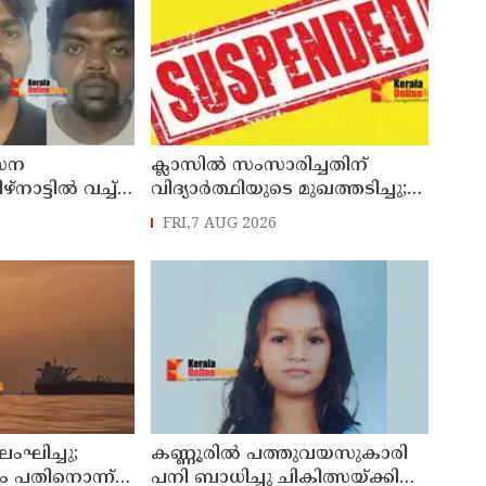
േന
ക്ലാസിൽ സംസാരിച്ചതിന്
നാട്ടിൽ വച്ച്
വിദ്യാര്‍ത്ഥിയുടെ മുഖത്തടിച്ചു;
ിയ സംഭവം ;
അധ്യാപകന് സസ്പെൻഷൻ
FRI,7 AUG 2026
യിൽ
ലംഘിച്ചു;
കണ്ണൂരിൽ പത്തുവയസുകാരി
ം പതിനൊന്ന്
പനി ബാധിച്ചു ചികിത്സയ്ക്കിടെ