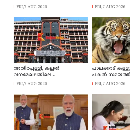
നിയന്ത്രണം
മത്സ്യതൊഴിലാ
FRI,7 AUG 2026
FRI,7 AUG 2026
കസ്റ്റഡിയിലെടുത
നാവികസേന
അതിരപ്പള്ളി, കല്ലൽ
പാലക്കാട് കള്ള
വനമേഖലയിലെ
പകല്‍ സമയത്ത
കൃഷിഭൂമിയുടെ പാട്ടക്കാലാവധി
സാന്നിധ്യം
FRI,7 AUG 2026
FRI,7 AUG 2026
അവസാനിച്ചു ; ഇനി കൃഷി
നടത്താനാകില്ലെന്ന്
ഹൈക്കോടതി