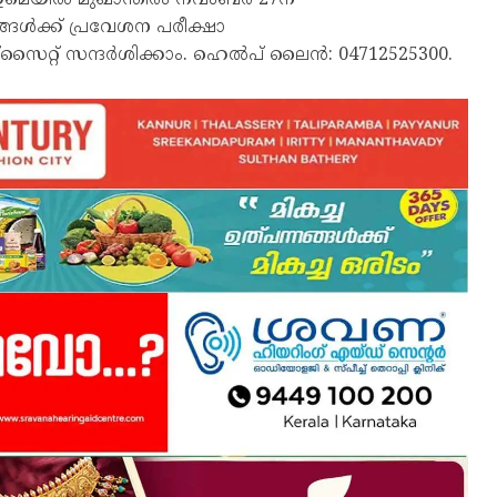
ങ്ങൾക്ക് പ്രവേശന പരീക്ഷാ
സൈറ്റ് സന്ദർശിക്കാം. ഹെൽപ് ലൈൻ: 04712525300.