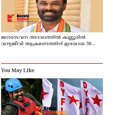
ജനസേവന അദാലത്തിൽ കണ്ണൂരിൽ
വന്യജീവി ആക്രമണത്തിന് ഇരയായ 30
പേർക്ക് സഹായധനം അനുവദിച്ചു
You May Like