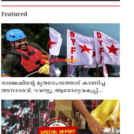
പേർ പിടിയിൽ
Featured
രാജേഷിന്റെ മൃതദേഹത്തോട് കാണിച്ച
അനാദരവ്; റവന്യൂ, ആരോഗ്യവകുപ്പ്
അനാസ്ഥക്കെതിരെ കടുത്ത നടപടി
വേണം; ഡിവൈഎഫ്ഐ ശക്തമായ
പ്രതിഷേധത്തിലേക്ക്