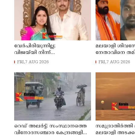
വേർപിരിയുന്നില്ല;
മലയാളി ശിവസ
വിജയ്‍യി നിന്ന്
നേതാവിനെ തമിഴ്
വിവാഹമോചനം വേണ്ടെന്ന്
കൊലപ്പെടുത്ത
FRI,7 AUG 2026
FRI,7 AUG 2026
സംഗീത
രണ്ട് പേർ പിടി
റെഡ് അലർട്ട്: സംസ്ഥാനത്തെ
സമുദ്രാതിർത്തി 
വിനോദസഞ്ചാര കേന്ദ്രങ്ങളിൽ
മലയാളി അടക്ക