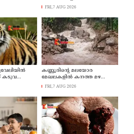
ളികളെ
മരിച്ചു
FRI,7 AUG 2026
്ത് ശ്രീലങ്കൻ
ുവേലിയില്‍
കണ്ണൂരിൻ്റെ മലയോര
് കടുവ
മേഖലകളിൽ കനത്ത മഴ
തുടരുന്നു : ഉദയഗിരിയിൽ ഉരുൾ
FRI,7 AUG 2026
പൊട്ടൽ