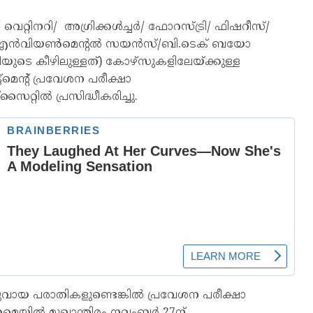
്റിനറി/ അഗ്രിക്കൾച്ചർ/ ഫോറസ്ട്രി/ ഫിഷറീസ്/
്ച് & എൻവിയൺമെന്റൽ സയൻസ്/ബി.ടെക് ബയോ
യുടെ കീഴിലുള്ളത്) കോഴ്സുകളിലേയ്ക്കുള്ള
മെന്റ് പ്രവേശന പരീക്ഷാ
റ്റിൽ പ്രസിദ്ധീകരിച്ചു.
സാധുവായ പരാതികളുണ്ടെങ്കിൽ പ്രവേശന പരീക്ഷാ
 ഇമെയിൽ മുഖാന്തിരം നവംബർ 27ന്