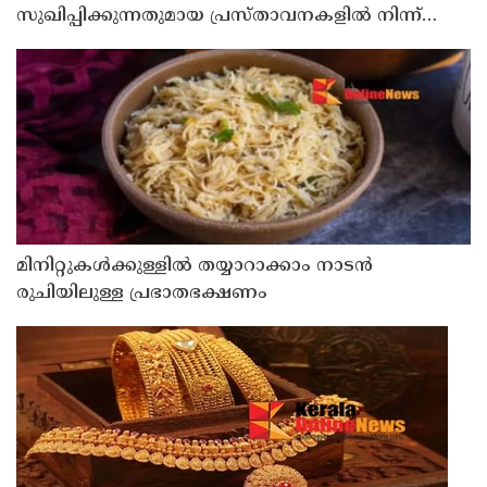
സുഖിപ്പിക്കുന്നതുമായ പ്രസ്താവനകളിൽ നിന്ന്
കോൺഗ്രസ് നേതാക്കൾ ഒഴിഞ്ഞുമാറണം ; ശശി
തരൂരിനെതിരെ കെ.സി. വേണുഗോപാൽ
മിനിറ്റുകൾക്കുള്ളിൽ തയ്യാറാക്കാം നാടൻ
രുചിയിലുള്ള പ്രഭാതഭക്ഷണം