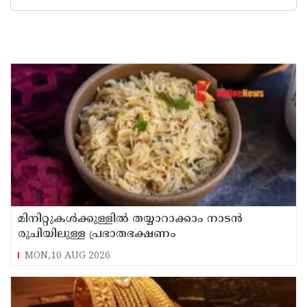
മിനിറ്റുകൾക്കുള്ളിൽ തയ്യാറാക്കാം നാടൻ
രുചിയിലുള്ള പ്രഭാതഭക്ഷണം
MON,10 AUG 2026