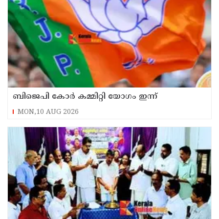
ബിജെപി കോർ കമ്മിറ്റി യോഗം ഇന്ന്
MON,10 AUG 2026