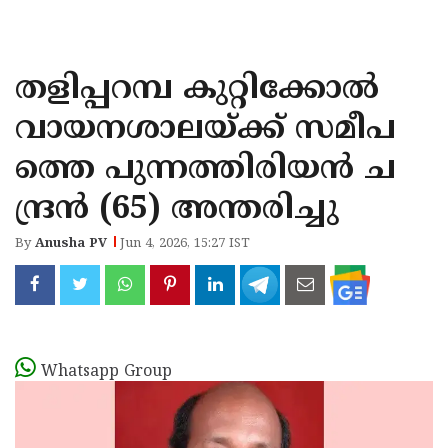
KOZHIKODE
WAYANAD
തളിപ്പറമ്പ കുറ്റിക്കോൽ
KANNUR
വായനശാലയ്ക്ക് സമീപ
KASARAGOD
ത്തെ പുന്നത്തിരിയൻ ച
ന്ദ്രൻ (65) അന്തരിച്ചു
By
Anusha PV
Jun 4, 2026, 15:27 IST
Whatsapp Group