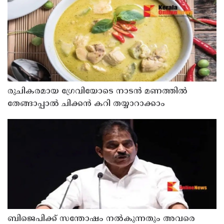
രുചികരമായ ഗ്രേവിയോടെ നാടൻ മണത്തിൽ
തേങ്ങാപ്പാൽ ചിക്കൻ കറി തയ്യാറാക്കാം
ബിജെപിക്ക് സന്തോഷം നൽകുന്നതും അവരെ