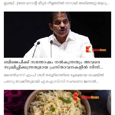
ഇഞ്ചി ..(അര സെന്റീ മീറ്റർ നീളത്തിൽ നന്നായി അരിഞ്ഞു) ആറു
എണ്ണം വെളുത്തുള്ളി ..നാല് പച്ച മുളക് കീറിയത് ഒരു കപ്പു തേങ്ങാ
പാൽ ….(തേങ്ങാ തിരുമ്മി മിക
ബിജെപിക്ക് സന്തോഷം നൽകുന്നതും അവരെ
സുഖിപ്പിക്കുന്നതുമായ പ്രസ്താവനകളിൽ നിന്ന്
കോൺഗ്രസ് നേതാക്കൾ ഒഴിഞ്ഞുമാറണം ; ശശി
കോൺഗ്രസ് എം.പി ശശി തരൂരിനെതിരെ രൂക്ഷമായ ഭാഷയിൽ
തരൂരിനെതിരെ കെ.സി. വേണുഗോപാൽ
പരസ്യ താക്കീതുമായി എ.ഐ.സി.സി സംഘടനാ ജനറൽ
സെക്രട്ടറി കെ.സി. വേണുഗോപാൽ. ബിജെപിക്ക് സന്തോഷം
നൽകുന്നതും അവരെ സുഖിപ്പിക്കുന്നതുമായ പ്രസ്താവനകളിൽ
നിന്ന് കോൺഗ്