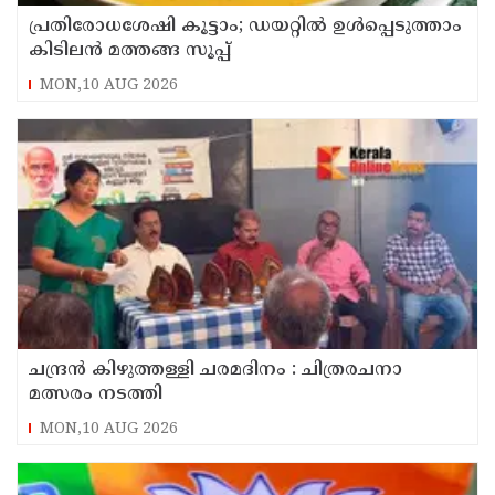
പ്രതിരോധശേഷി കൂട്ടാം; ഡയറ്റിൽ ഉൾപ്പെടുത്താം
കിടിലൻ മത്തങ്ങ സൂപ്പ്
MON,10 AUG 2026
ചന്ദ്രൻ കിഴുത്തള്ളി ചരമദിനം : ചിത്രരചനാ
മത്സരം നടത്തി
MON,10 AUG 2026