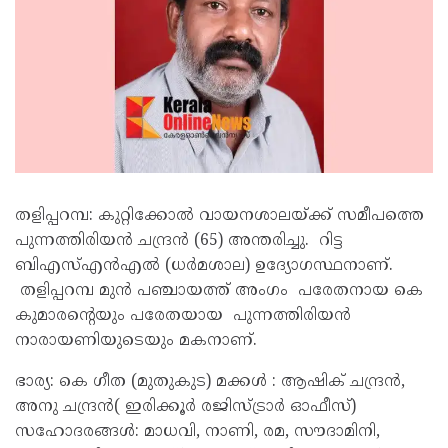
തളിപ്പറമ്പ: കുറ്റിക്കോൽ വായനശാലയ്ക്ക് സമീപത്തെ
പുന്നത്തിരിയൻ ചന്ദ്രൻ (65) അന്തരിച്ചു. റിട്ട
ബിഎസ്‌എൻഎൽ (ധർമശാല) ഉദ്യോഗസ്ഥനാണ്‌.
തളിപ്പറമ്പ മുൻ പഞ്ചായത്ത് അംഗം പരേതനായ കെ
കുമാരന്റെയും പരേതയായ പുന്നത്തിരിയൻ
നാരായണിയുടെയും മകനാണ്‌.
ഭാര്യ: കെ ഗീത (മുതുകുട) മക്കൾ : ആഷിക് ചന്ദ്രൻ,
അനു ചന്ദ്രൻ( ഇരിക്കൂർ രജിസ്ട്രാർ ഓഫീസ്)
സഹോദരങ്ങൾ: മാധവി, നാണി, രമ, സൗദാമിനി,