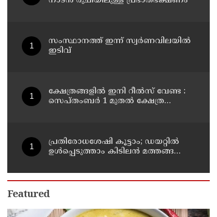
നാടൻ രുചിയിലുള്ള പ്രഭാതഭക്ഷണം
സംസ്ഥാനത്ത് ഇന്ന് സ്വർണവിലയിൽ
ഇടിവ്
ക്ഷേത്രങ്ങളിൽ ഇനി റീൽസ് വേണ്ട :
സെപ്തംബർ 1 മുതൽ ക്ഷേത്ര
പരിസരത്ത് മൊബൈൽ
ഫോണുകളുടെ ഉപയോഗം
നിരോധിക്കുമെന്ന് തമിഴ്നാട്
സർക്കാർ
പ്രതിരോധശേഷി കൂട്ടാം; ഡയറ്റിൽ
ഉൾപ്പെടുത്താം കിടിലൻ മത്തങ്ങ
സൂപ്പ്
Featured