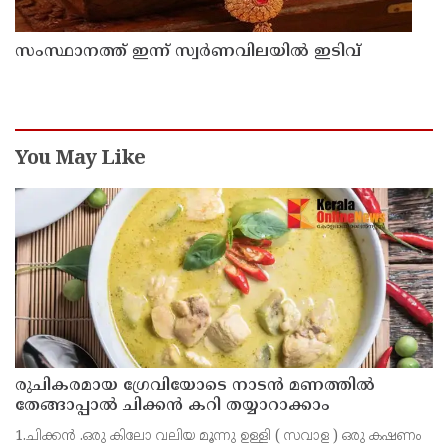
സംസ്ഥാനത്ത് ഇന്ന് സ്വർണവിലയിൽ ഇടിവ്
You May Like
രുചികരമായ ഗ്രേവിയോടെ നാടൻ മണത്തിൽ
തേങ്ങാപ്പാൽ ചിക്കൻ കറി തയ്യാറാക്കാം
1.ചിക്കൻ .ഒരു കിലോ വലിയ മൂന്നു ഉള്ളി ( സവാള ) ഒരു കഷണം