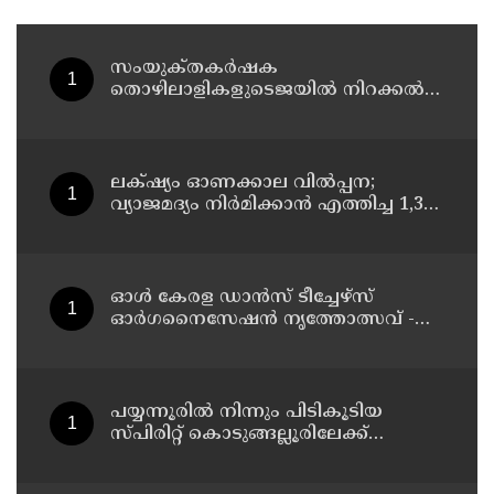
സംയുക്‌തകർഷക
തൊഴിലാളികളുടെജയിൽ നിറക്കൽ
സമരം ഓഗസ്ത് 10 ന്
ലക്‌ഷ്യം ഓണക്കാല വിൽപ്പന;
വ്യാജമദ്യം നിർമിക്കാൻ എത്തിച്ച 1,350
ലിറ്റർ സ്പിരിറ്റ് പിടികൂടി; രണ്ട് പേർ
അറസ്റ്റിൽ
ഓൾ കേരള ഡാൻസ് ടീച്ചേഴ്സ്
ഓർഗനൈസേഷൻ നൃത്തോത്സവ് -
2026 എട്ടിന് കണ്ണൂരിൽ
പയ്യന്നൂരിൽ നിന്നും പിടികൂടിയ
സ്പിരിറ്റ് കൊടുങ്ങല്ലൂരിലേക്ക്
എത്തിക്കാൻ പദ്ധതിയിട്ടുവെന്ന്
എക്സൈസ് ഡെപ്യൂട്ടി കമ്മിഷണർ