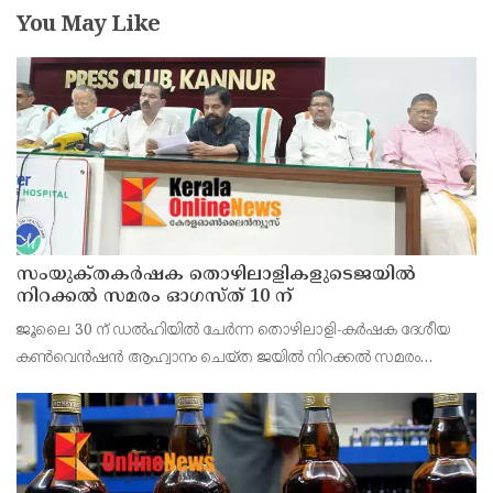
You May Like
സംയുക്‌തകർഷക തൊഴിലാളികളുടെജയിൽ
നിറക്കൽ സമരം ഓഗസ്ത് 10 ന്
ജൂലൈ 30 ന് ഡൽഹിയിൽ ചേർന്ന തൊഴിലാളി-കർഷക ദേശീയ
കൺവെൻഷൻ ആഹ്വാനം ചെയ്ത ജയിൽ നിറക്കൽ സമരം
ജില്ലയിൽ വൻ വിജയമാക്കാൻ തൊഴിലാളി, കർഷക, കർഷക
തൊഴിലാളി സംഘടനകളുടെ സംയുക്ത ജില്ലാ സമിതി
തീരുമാനിച്ചു.ഇതിന്റെ ഭാഗമായ