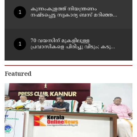
കുന്നംകുളത്ത് നിയന്ത്രണം
നഷ്ടപ്പെട്ട സ്വകാര്യ ബസ് മറിഞ്ഞ
സംഭവം; മരണം രണ്ടായി,
എട്ടുപേർക്ക് പരിക്ക്
70 വയസിന് മുകളിലുള്ള
പ്രവാസികളെ പിരിച്ചു വിടും; കടുത്ത
നിലപാടുമായി കുവൈത്ത്
Featured