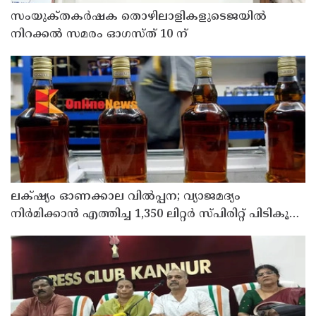
സംയുക്‌തകർഷക തൊഴിലാളികളുടെജയിൽ
നിറക്കൽ സമരം ഓഗസ്ത് 10 ന്
ലക്‌ഷ്യം ഓണക്കാല വിൽപ്പന; വ്യാജമദ്യം
നിർമിക്കാൻ എത്തിച്ച 1,350 ലിറ്റർ സ്പിരിറ്റ് പിടികൂടി;
രണ്ട് പേർ അറസ്റ്റിൽ