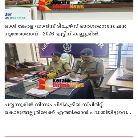
ഓൾ കേരള ഡാൻസ് ടീച്ചേഴ്സ് ഓർഗനൈസേഷൻ
നൃത്തോത്സവ് - 2026 എട്ടിന് കണ്ണൂരിൽ
പയ്യന്നൂരിൽ നിന്നും പിടികൂടിയ സ്പിരിറ്റ്
കൊടുങ്ങല്ലൂരിലേക്ക് എത്തിക്കാൻ പദ്ധതിയിട്ടുവെന്ന്
എക്സൈസ് ഡെപ്യൂട്ടി കമ്മിഷണർ