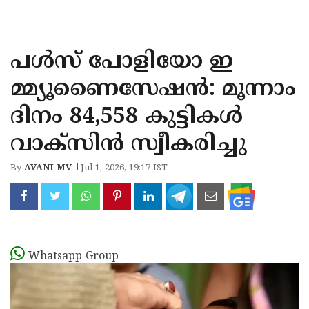
KOZHIKODE
WAYANAD
പൾസ്‌ പോളിയോ ഇ
KANNUR
മ്മ്യൂണൈസേഷൻ: മൂന്നാം
KASARAGOD
ദിനം 84,558 കുട്ടികൾ
വാക്‌സിൻ സ്വീകരിച്ചു
By
AVANI MV
Jul 1, 2026, 19:17 IST
Whatsapp Group