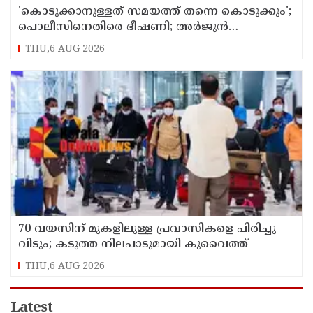
'കൊടുക്കാനുള്ളത് സമയത്ത് തന്നെ കൊടുക്കും';
പൊലീസിനെതിരെ ഭീഷണി; അർജുൻ
ആയങ്കിക്കെതിരെ കേസെടുത്തു
THU,6 AUG 2026
70 വയസിന് മുകളിലുള്ള പ്രവാസികളെ പിരിച്ചു
വിടും; കടുത്ത നിലപാടുമായി കുവൈത്ത്
THU,6 AUG 2026
Latest