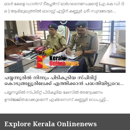
ഓൾ കേരള ഡാൻസ് ടീച്ചേഴ്സ് ഓർഗനൈസേഷൻ്റെ (എ കെ ഡി ടി
ഒ ) ആഭിമുഖ്യത്തിൽ ഓഗസ്റ്റ് എട്ടിന് കണ്ണുർ ശ്രീ സുന്ദരേശ്വര
ക്ഷേത്രത്തിൽ നൃത്തോത്സവ്_2026 സീസൺ 2 നടത്തുമെന്ന്
സംഘാടകർ കണ്ണൂർ പ്രസ് ക്ളബ്ബിൽ വാർത്താ സമ
പയ്യന്നൂരിൽ നിന്നും പിടികൂടിയ സ്പിരിറ്റ്
കൊടുങ്ങല്ലൂരിലേക്ക് എത്തിക്കാൻ പദ്ധതിയിട്ടുവെന്ന്
എക്സൈസ് ഡെപ്യൂട്ടി കമ്മിഷണർ
പയ്യന്നൂരിൽ സ്പിരിറ്റ് പിടികൂടിയ കേസിൽ അന്വേഷണം
ഊർജ്ജിതമാക്കുമെന്ന് എക്സൈസ് കണ്ണൂർ ഡെപ്യൂട്ടി
കമ്മീഷണർ ടിഎം ശ്രീനിവാസൻ കണ്ണൂർ എക്സൈസ് അസി.
കമ്മീഷണർ പി. സജിത്ത് കുമാർ എന്നിവർ കണ്ണൂരിൽവാർത്താ
സമ്മേളനത്
Explore Kerala Onlinenews