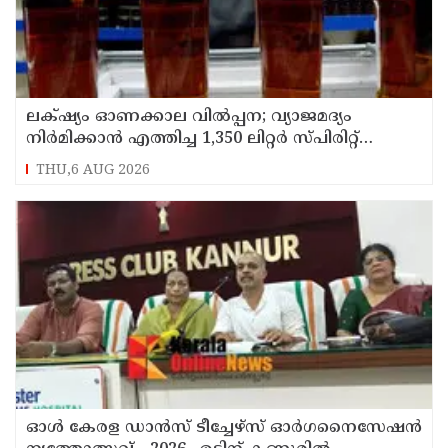
ലക്‌ഷ്യം ഓണക്കാല വിൽപ്പന; വ്യാജമദ്യം
നിർമിക്കാൻ എത്തിച്ച 1,350 ലിറ്റർ സ്പിരിറ്റ്
പിടികൂടി; രണ്ട് പേർ അറസ്റ്റിൽ
THU,6 AUG 2026
ഓൾ കേരള ഡാൻസ് ടീച്ചേഴ്സ് ഓർഗനൈസേഷൻ