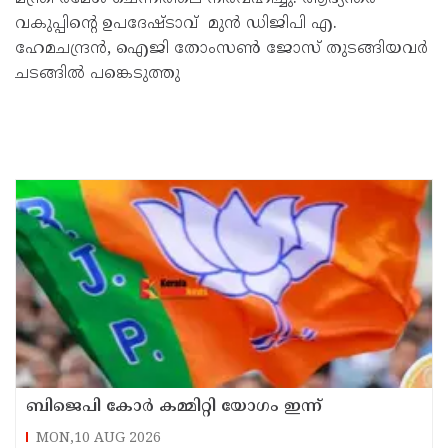
വകുപ്പിന്റെ ഉപദേഷ്‌ടാവ്‌ മുൻ ഡിജിപി എ.
ഹേമചന്ദ്രൻ, ഐജി തോംസൺ ജോസ് തുടങ്ങിയവർ
ചടങ്ങിൽ പങ്കെടുത്തു
ബിജെപി കോർ കമ്മിറ്റി യോഗം ഇന്ന്
MON,10 AUG 2026