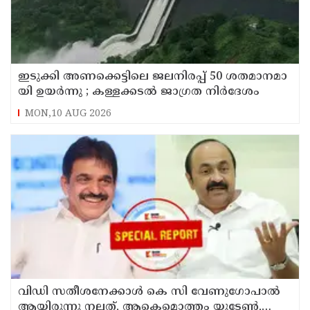
ഇ​ടു​ക്കി അ​ണ​​ക്കെ​ട്ടി​ലെ ജ​ല​നി​ര​പ്പ് 50 ശ​ത​മാ​ന​മാ​
യി ഉ​യ​ർ​ന്നു ; കള്ളക്കടൽ ജാഗ്രത നിർദേശം
MON,10 AUG 2026
വിഡി സതീശനേക്കാള്‍ കെ സി വേണുഗോപാല്‍
ആയിരുന്നു നല്ലത്, ആകെമൊത്തം യുടേണ്‍,