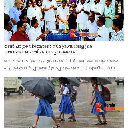
മൺപാത്രനിർമ്മാണ സമുദായങ്ങളുടെ
അവകാശപത്രിക നടപ്പാക്കണം:
മൺപാത്രനിർമ്മാണ സമുദായ സഭ
തൊഴിൽ സംവരണം , കളിമൺതൊഴിൽ പരമ്പരാഗത വ്യവസായ
പട്ടികയിൽ ഉൾപ്പെടുത്തൽ ഉൾപ്പടെയുള്ള മൺപാത്രനിർമ്മാണ
സമുദായങ്ങളുടെ 21 ഇന അവകാശപത്രിക സർക്കാർ
നടപ്പിലാക്കണമെന്ന് കേരള മൺപാത്രനിർമ്മാണ സമുദായ