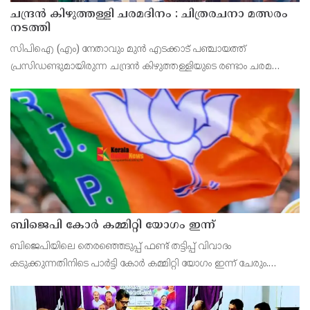
ചന്ദ്രൻ കിഴുത്തള്ളി ചരമദിനം : ചിത്രരചനാ മത്സരം
നടത്തി
സിപിഐ (എം) നേതാവും മുൻ എടക്കാട് പഞ്ചായത്ത്
പ്രസിഡണ്ടുമായിരുന്ന ചന്ദ്രൻ കിഴുത്തള്ളിയുടെ രണ്ടാം ചരമ
വാർഷികത്തോടനുബന്ധിച്ച് സിപിഐ എം എടക്കാട് നോർത്ത്
ലോക്കൽ കമ്മറ്റി
ബിജെപി കോർ കമ്മിറ്റി യോഗം ഇന്ന്
ബിജെപിയിലെ തെരഞ്ഞെടുപ്പ് ഫണ്ട് തട്ടിപ്പ് വിവാദം
കടുക്കുന്നതിനിടെ പാർട്ടി കോർ കമ്മിറ്റി യോഗം ഇന്ന് ചേരും.
തട്ടിപ്പുമായി ബന്ധപ്പെട്ട തെളിവുകൾ പുറത്തുവന്നിട്ടും യോഗം
വിളിക്കാൻ മടിച്ചുനിന്ന നേതൃത്വം, മുത