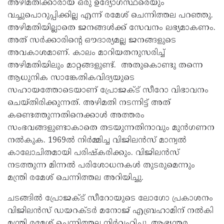
അഴിമതിക്കാരായ ഒരു ഉദ്യോഗസ്ഥരെയും
വച്ചുപൊറുപ്പിക്കില്ല എന്ന് രമേശ് ചെന്നിത്തല പറഞ്ഞു.
അഴിമതിയില്ലാതെ ജനങ്ങൾക്ക്‌ സേവനം ലഭ്യമാകണം.
അത്‌ സർക്കാരിന്റെ ഔദാര്യമല്ല ജനങ്ങളുടെ
അവകാശമാണ്‌. കാലം മാറിയതനുസരിച്ച്‌
അഴിമതിയിലും മാറ്റങ്ങളുണ്ട്‌. അതുകൊണ്ടു തന്നെ
ആധുനിക സാങ്കേതികവിദ്യയുടെ
സഹായത്തോടെയാണ് പ്രോജക്‌ട്‌ സീറോ വിഭാവനം
ചെയ്തിരിക്കുന്നത്. അഴിമതി നടന്നിട്ട്‌ അത്‌
കണ്ടെത്തുന്നതിനെക്കാൾ അത്തരം
സംഭവങ്ങളുണ്ടാകാതെ തടയുന്നതിനാവും മുൻഗണന
നൽകുക. 1969ൽ നിർമ്മിച്ച വിജിലൻസ്‌ മാന്വൽ
കാലോചിതമായി പരിഷ്‌കരിക്കും. വിജിലൻസ്‌
നടത്തുന്ന മിന്നൽ പരിശോധനകൾ തുടരുമെന്നും
മന്ത്രി രമേശ്‌ ചെന്നിത്തല അറിയിച്ചു.
ചടങ്ങിൽ പ്രോജക്‌ട്‌ സീറോയുടെ ലോഗോ പ്രകാശനം
വിജിലൻസ്‌ ഡയറക്‌ടർ മനോജ്‌ എബ്രഹാമിന്‌ നൽകി
മന്ത്രി രമേശ്‌ ചെന്നിത്തല നിർവഹിച്ചു. ആഭ്യന്തര