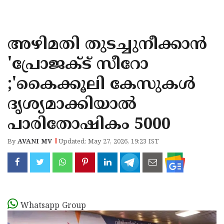
KOZHIKODE
WAYANAD
അഴിമതി തുടച്ചുനീക്കാൻ
KANNUR
'പ്രോജക്‌ട് സീറോ
KASARAGOD
;'കൈക്കൂലി കേസുകൾ
ദൃശ്യമാക്കിയാൽ
പാരിതോഷികം 5000
By
AVANI MV
Updated: May 27, 2026, 19:23 IST
Whatsapp Group