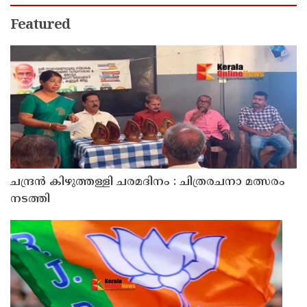
Featured
ചന്ദ്രൻ കിഴുത്തള്ളി ചരമദിനം : ചിത്രരചനാ മത്സരം
നടത്തി