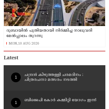
ദുബായില്‍ പുതിയതായി നിര്‍മ്മിച്ച നാലുവരി
മേല്‍പ്പാലം തുറന്നു
MON,10 AUG 2026
Latest
ചന്ദ്രൻ കിഴുത്തള്ളി ചരമദിനം :
ചിത്രരചനാ മത്സരം നടത്തി
ബിജെപി കോർ കമ്മിറ്റി യോഗം ഇന്ന്