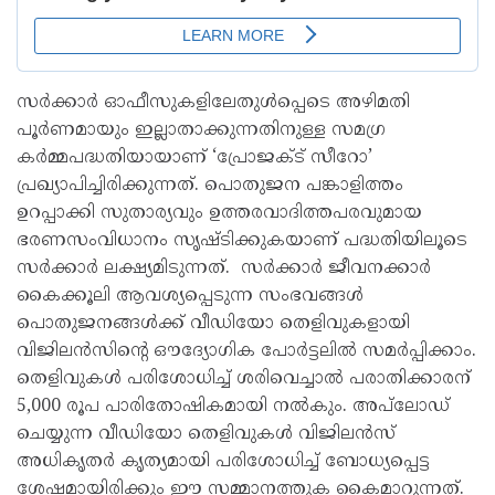
സർക്കാർ ഓഫീസുകളിലേതുൾപ്പെടെ അഴിമതി
പൂർണമായും ഇല്ലാതാക്കുന്നതിനുള്ള സമഗ്ര
കർമ്മപദ്ധതിയായാണ് ‘പ്രോജക്‌ട്‌ സീറോ’
പ്രഖ്യാപിച്ചിരിക്കുന്നത്. പൊതുജന പങ്കാളിത്തം
ഉറപ്പാക്കി സുതാര്യവും ഉത്തരവാദിത്തപരവുമായ
ഭരണസംവിധാനം സൃഷ്ടിക്കുകയാണ് പദ്ധതിയിലൂടെ
സർക്കാർ ലക്ഷ്യമിടുന്നത്‌. സർക്കാർ ജീവനക്കാർ
കൈക്കൂലി ആവശ്യപ്പെടുന്ന സംഭവങ്ങൾ
പൊതുജനങ്ങൾക്ക് വീഡിയോ തെളിവുകളായി
വിജിലൻസിന്റെ ഔദ്യോഗിക പോർട്ടലിൽ സമർപ്പിക്കാം.
തെളിവുകൾ പരിശോധിച്ച് ശരിവെച്ചാൽ പരാതിക്കാരന്
5,000 രൂപ പാരിതോഷികമായി നൽകും. അപ്‌ലോഡ്
ചെയ്യുന്ന വീഡിയോ തെളിവുകൾ വിജിലൻസ്
അധികൃതർ കൃത്യമായി പരിശോധിച്ച് ബോധ്യപ്പെട്ട
ശേഷമായിരിക്കും ഈ സമ്മാനത്തുക കൈമാറുന്നത്.