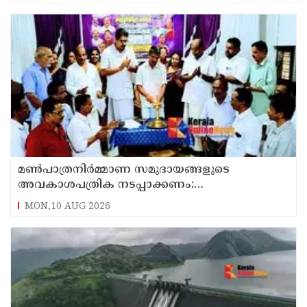
മൺപാത്രനിർമ്മാണ സമുദായങ്ങളുടെ
അവകാശപത്രിക നടപ്പാക്കണം:
മൺപാത്രനിർമ്മാണ സമുദായ സഭ
MON,10 AUG 2026