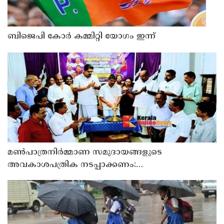
ബിജെപി കോർ കമ്മിറ്റി യോഗം ഇന്ന്
മൺപാത്രനിർമ്മാണ സമുദായങ്ങളുടെ
അവകാശപത്രിക നടപ്പാക്കണം:
മൺപാത്രനിർമ്മാണ സമുദായ സഭ