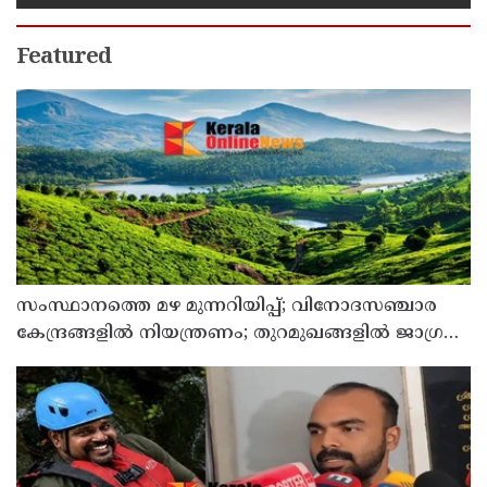
Featured
സംസ്ഥാനത്തെ മഴ മുന്നറിയിപ്പ്; വിനോദസഞ്ചാര
കേന്ദ്രങ്ങളില്‍ നിയന്ത്രണം; തുറമുഖങ്ങളില്‍ ജാഗ്രതാ
നിര്‍ദേശം