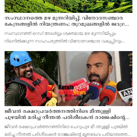
സംസ്ഥാനത്തെ മഴ മുന്നറിയിപ്പ്; വിനോദസഞ്ചാര
കേന്ദ്രങ്ങളില്‍ നിയന്ത്രണം; തുറമുഖങ്ങളില്‍ ജാഗ്രതാ
നിര്‍ദേശം
സംസ്ഥാനത്ത് റെഡ് അലര്‍ട്ടും ശക്തമായ മഴ മുന്നറിയിപ്പും
നിലനില്‍ക്കുന്ന സാഹചര്യത്തില്‍ വിനോദസഞ്ചാര വകുപ്പിനും
ജില്ലാ ടൂറിസം പ്രമോഷന്‍ കൗണ്‍സിലുകള്‍ക്കും പ്രത്യേക ജാഗ്രതാ
നിര്‍ദേശം നല്‍കി സംസ്ഥാന ദുരന്ത
ജീവൻ രക്ഷാപ്രവർത്തനത്തിനിടെ മീന്തുള്ളി
പുഴയിൽ മരിച്ച നീന്തൽ പരിശീലകൻ രാജേഷിൻ്റെ
മൃതദേഹത്തോട് അനാദരവ് : റിപ്പോർട്ട് ലഭിച്ചാലുടൻ
ജീവൻ രക്ഷാപ്രവർത്തനത്തിനിടെ ചെറുപുഴ മീ ന്തുള്ളി പുഴയിൽ
നടപടിയെന്ന് കളക്ടർ
മരിച്ച നീന്തൽ പരിശീലകൻ രാജേഷിൻ്റെ മൃതദേഹം പരിയാരത്തെ