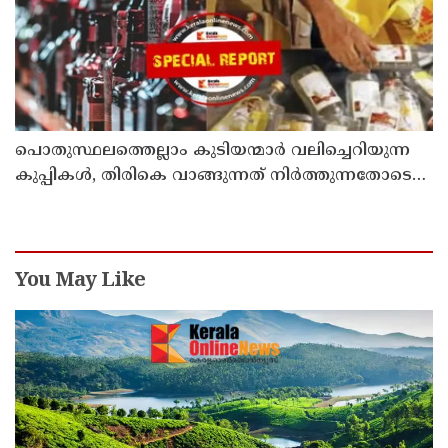
പൊതുസ്ഥലത്തെല്ലാം കുടിയന്മാര്‍ വലിച്ചെറിയുന്ന
കുപ്പികള്‍, തിരികെ വാങ്ങുന്നത് നിര്‍ത്തുന്നതോടെ
ഇത് ഇരട്ടിക്കും, കോടികളുടെ ലാഭമുള്ള പദ്ധതി
നിര്‍ത്തിയത് എന്തിന്? സര്‍ക്കാരിന്റേത് തലതിരിഞ്ഞ
തീരുമാനമോ?
You May Like