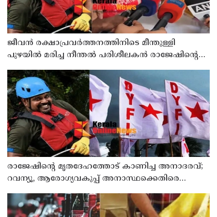
ജീവൻ രക്ഷാപ്രവർത്തനത്തിനിടെ മീന്തുള്ളി
പുഴയിൽ മരിച്ച നീന്തൽ പരിശീലകൻ രാജേഷിൻ്റെ
മൃതദേഹത്തോട് അനാദരവ് : റിപ്പോർട്ട് ലഭിച്ചാലുടൻ
നടപടിയെന്ന് കളക്ടർ
രാജേഷിന്റെ മൃതദേഹത്തോട് കാണിച്ച അനാദരവ്;
റവന്യൂ, ആരോഗ്യവകുപ്പ് അനാസ്ഥക്കെതിരെ
കടുത്ത നടപടി വേണം; ഡിവൈഎഫ്ഐ
ശക്തമായ പ്രതിഷേധത്തിലേക്ക്