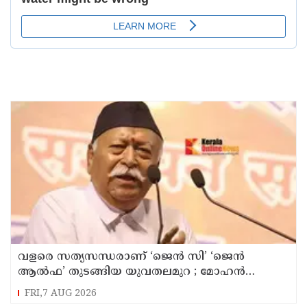
വളരെ സത്യസന്ധരാണ് ‘ജെൻ സി’ ‘ജെൻ
ആൽഫ’ തുടങ്ങിയ യുവതലമുറ ; മോഹൻ
ഭാഗവത്
FRI,7 AUG 2026