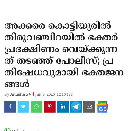
KOZHIKODE
WAYANAD
അക്കരെ കൊട്ടിയുരിൽ
KANNUR
തിരുവഞ്ചിറയിൽ ഭക്തർ
KASARAGOD
പ്രദക്ഷിണം വെയ്ക്കുന്ന
ത് തടഞ്ഞ് പോലീസ്; പ്ര
തിഷേധവുമായി ഭക്തജന
ങ്ങൾ ​​​​​​​
By
Anusha PV
Jun 9, 2026, 12:16 IST