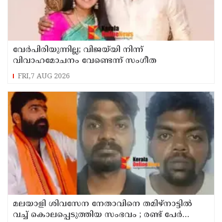
വേർപിരിയുന്നില്ല; വിജയ്‍യി നിന്ന്
വിവാഹമോചനം വേണ്ടെന്ന് സംഗീത
FRI,7 AUG 2026
മലയാളി ശിവസേന നേതാവിനെ തമിഴ്നാട്ടിൽ
വച്ച് കൊലപ്പെടുത്തിയ സംഭവം ; രണ്ട് പേർ