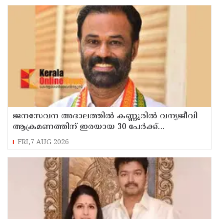
ജനസേവന അദാലത്തിൽ കണ്ണൂരിൽ വന്യജീവി
ആക്രമണത്തിന് ഇരയായ 30 പേർക്ക്
സഹായധനം അനുവദിച്ചു
FRI,7 AUG 2026