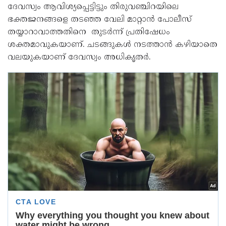
ദേവസ്വം ആവിശ്യപ്പെട്ടിട്ടും തിരുവഞ്ചിറയിലെ
ഭക്തജനങ്ങളെ തടഞ്ഞ വേലി മാറ്റാൻ പോലീസ്
തയ്യാറാവാത്തതിനെ തുടർന്ന് പ്രതിഷേധം
ശക്തമാവുകയാണ്. ചടങ്ങുകൾ നടത്താൻ കഴിയാതെ
വലയുകയാണ് ദേവസ്വം അധികൃതർ.