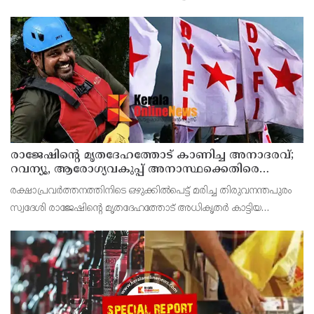
കണ്ണൂർ മെഡിക്കൽ കോളേജ് ആശുപത്രിയിൽ നിന്നും
പോസ്റ്റുമോർട്ടം നടപടികൾക്കു ശേഷം സ്വദേശമായ തിരുവ
രാജേഷിന്റെ മൃതദേഹത്തോട് കാണിച്ച അനാദരവ്;
റവന്യൂ, ആരോഗ്യവകുപ്പ് അനാസ്ഥക്കെതിരെ
കടുത്ത നടപടി വേണം; ഡിവൈഎഫ്ഐ
രക്ഷാപ്രവർത്തനത്തിനിടെ ഒഴുക്കിൽപെട്ട് മരിച്ച തിരുവനന്തപുരം
ശക്തമായ പ്രതിഷേധത്തിലേക്ക്
സ്വദേശി രാജേഷിന്റെ മൃതദേഹത്തോട് അധികൃതർ കാട്ടിയ
മനുഷ്യത്വരഹിതമായ അനാദരവിനെതിരെ ഡിവൈഎഫ്ഐ
കണ്ണൂർ ജില്ലാ സെക്രട്ടറിയേറ്റ് ശക്തമായി പ്രതിഷേധിക്ക