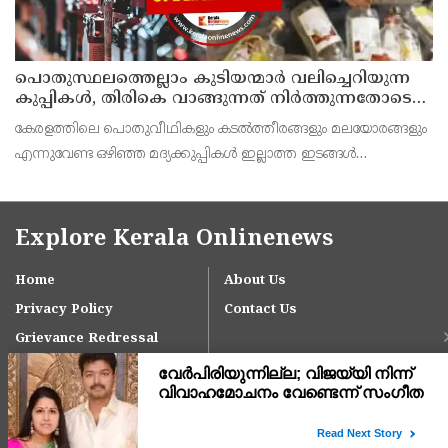
പൊതുസ്ഥലത്തെല്ലാം കുടിയന്മാര്‍ വലിച്ചെറിയുന്ന
കുപ്പികള്‍, തിരികെ വാങ്ങുന്നത് നിര്‍ത്തുന്നതോടെ
ഇത് ഇരട്ടിക്കും, കോടികളുടെ ലാഭമുള്ള പദ്ധതി
കേരളത്തിലെ പൊതുവീഥികളും കടല്‍ത്തീരങ്ങളും മലയോരങ്ങളും
നിര്‍ത്തിയത് എന്തിന്? സര്‍ക്കാരിന്റേത് തലതിരിഞ്ഞ
എന്നുവേണ്ട ഒഴിഞ്ഞ മദ്യക്കുപ്പികള്‍ ഇല്ലാത്ത ഇടങ്ങള്‍
തീരുമാനമോ?
അപൂര്‍വമാണ്.
Explore Kerala Onlinenews
Home
About Us
Privacy Policy
Contact Us
Grievance Redressal