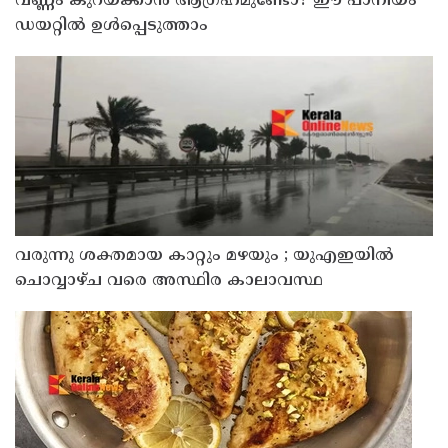
വണ്ണം കുറയ്ക്കാൻ ആഗ്രഹമുണ്ടോ? ഈ പാനീയം
ഡയറ്റിൽ ഉൾപ്പെടുത്താം
വരുന്നു ശക്തമായ കാറ്റും മഴയും ; യുഎഇയില്‍
ചൊവ്വാഴ്ച വരെ അസ്ഥിര കാലാവസ്ഥ