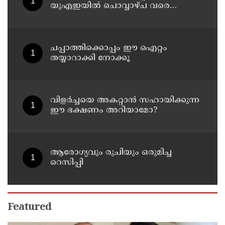
യുഎഇയില്‍ ചൊവ്വാഴ്ച വരെ
അസ്ഥിര കാലാവസ്ഥ
ചപ്പാത്തിക്കൊപ്പം ഈ ഐറ്റം
തയ്യാറാക്കി നോക്കൂ
വിളർച്ചയെ അകറ്റാൻ സഹായിക്കുന്ന
ഈ ഭക്ഷണം അറിയാമോ?
ആരോഗ്യവും രുചിയും ഒരുമിച്ച
റെസിപ്പി
Featured