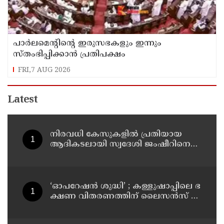
പാര്‍ലമെന്റിന്റെ ഇരുസഭകളും ഇന്നും
സ്തംഭിപ്പിക്കാന്‍ പ്രതിപക്ഷം
FRI,7 AUG 2026
Latest
നിരവധി കേസുകളിൽ പ്രതിയായ
ആദികടലായി സ്വദേശി ജംഷീറിനെ
കാപ്പ ചുമത്തി ജയിലിലടച്ചു
‘ഓ​പ​റേ​ഷ​ൻ ശു​ദ്ധി’ ; ക​ള്ളു​ഷാ​പ്പി​ലെ ഭ​
ക്ഷ​ണ വി​ത​ര​ണ​ത്തി​ന് ലൈ​സ​ൻ​സ് നി​
ർ​ബ​ന്ധ​മാ​ക്കി ഉ​ത്ത​ര​വി​റ​ക്കി എ​ക്​​
സൈ​സ്​ വ​കു​പ്പ്​