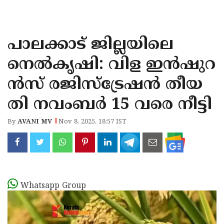
KOZHIKODE
WAYANAD
പാലക്കാട് ജില്ലയിലെ
KANNUR
നെൽകൃഷി: വിള ഇൻഷുറ
KASARAGOD
ൻസ് രജിസ്ട്രേഷൻ തീയ
തി നവംബർ 15 വരെ നീട്ടി
By
AVANI MV
Nov 8, 2025, 18:57 IST
Whatsapp Group