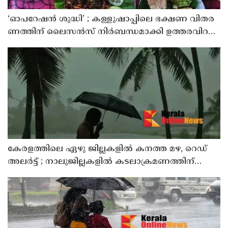
‘ഓ​പ​റേ​ഷ​ൻ ശു​ദ്ധി’ ; ക​ള്ളു​ഷാ​പ്പി​ലെ ഭ​ക്ഷ​ണ വി​ത​ര​
ണ​ത്തി​ന് ലൈ​സ​ൻ​സ് നി​ർ​ബ​ന്ധ​മാ​ക്കി ഉ​ത്ത​ര​വി​റ​
ക്കി എ​ക്​​സൈ​സ്​ വ​കു​പ്പ്​
കേരളത്തിലെ ഏഴു ജില്ലകളിൽ കനത്ത മഴ, റെഡ്
അലർട്ട് ; നാലുജില്ലകളിൽ കടലാക്രമണത്തിന്
സാധ്യത