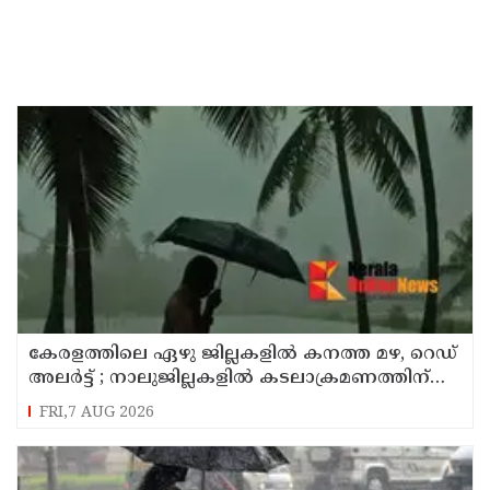
കേരളത്തിലെ ഏഴു ജില്ലകളിൽ കനത്ത മഴ, റെഡ്
അലർട്ട് ; നാലുജില്ലകളിൽ കടലാക്രമണത്തിന്
സാധ്യത
FRI,7 AUG 2026