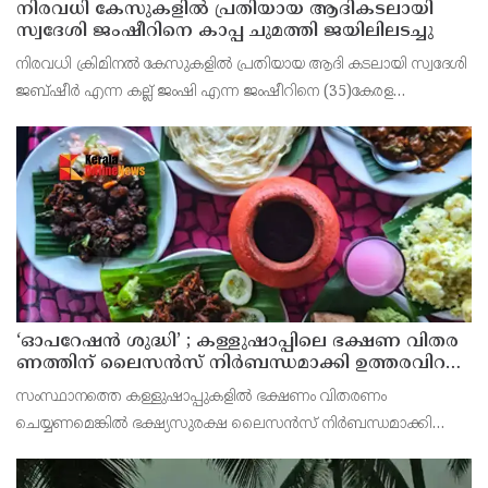
നിരവധി കേസുകളിൽ പ്രതിയായ ആദികടലായി
സ്വദേശി ജംഷീറിനെ കാപ്പ ചുമത്തി ജയിലിലടച്ചു
നിരവധി ക്രിമിനൽ കേസുകളിൽ പ്രതിയായ ആദി കടലായി സ്വദേശി
ജബ്ഷീർ എന്ന കല്ല് ജംഷി എന്ന ജംഷീറിനെ (35)കേരള
സാമൂഹിക വിരുദ്ധ പ്രവർത്തനങ്ങൾ തടയൽ (കാപ്പ) നിയമ പ്രകാരം
കണ്ണൂർ സെൻട്രൽ ജയിലിലടച്ചു.
‘ഓ​പ​റേ​ഷ​ൻ ശു​ദ്ധി’ ; ക​ള്ളു​ഷാ​പ്പി​ലെ ഭ​ക്ഷ​ണ വി​ത​ര​
ണ​ത്തി​ന് ലൈ​സ​ൻ​സ് നി​ർ​ബ​ന്ധ​മാ​ക്കി ഉ​ത്ത​ര​വി​റ​
ക്കി എ​ക്​​സൈ​സ്​ വ​കു​പ്പ്​
സംസ്ഥാനത്തെ കള്ളുഷാപ്പുകളിൽ ഭക്ഷണം വിതരണം
ചെയ്യണമെങ്കിൽ ഭക്ഷ്യസുരക്ഷ ലൈസൻസ് നിർബന്ധമാക്കി
എക്സൈസ് വകുപ്പ് ഉത്തരവിറക്കി. കള്ളുഷാപ്പുകളിൽ
പരിശോധന നടത്താനും ലൈസൻസില്ലാതെ ഭക്ഷണം വിതരണം