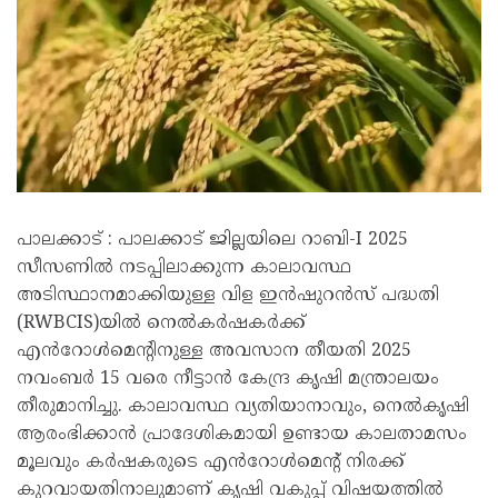
പാലക്കാട് : പാലക്കാട് ജില്ലയിലെ റാബി-I 2025
സീസണിൽ നടപ്പിലാക്കുന്ന കാലാവസ്ഥ
അടിസ്ഥാനമാക്കിയുള്ള വിള ഇൻഷുറൻസ് പദ്ധതി
(RWBCIS)യിൽ നെൽകർഷകർക്ക്
എൻറോൾമെന്റിനുള്ള അവസാന തീയതി 2025
നവംബർ 15 വരെ നീട്ടാൻ കേന്ദ്ര കൃഷി മന്ത്രാലയം
തീരുമാനിച്ചു. കാലാവസ്ഥ വ്യതിയാനാവും, നെൽകൃഷി
ആരംഭിക്കാൻ പ്രാദേശികമായി ഉണ്ടായ കാലതാമസം
മൂലവും കർഷകരുടെ എൻറോൾമെന്റ് നിരക്ക്
കുറവായതിനാലുമാണ് കൃഷി വകുപ്പ് വിഷയത്തിൽ