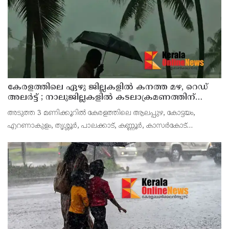
ചെയ്യുന്ന സ്ഥാപനങ്
കേരളത്തിലെ ഏഴു ജില്ലകളിൽ കനത്ത മഴ, റെഡ്
അലർട്ട് ; നാലുജില്ലകളിൽ കടലാക്രമണത്തിന്
സാധ്യത
അടുത്ത 3 മണിക്കൂറിൽ കേരളത്തിലെ ആലപ്പുഴ, കോട്ടയം,
എറണാകുളം, തൃശ്ശൂർ, പാലക്കാട്, കണ്ണൂർ, കാസർകോട്
ജില്ലകളിൽ കേന്ദ്ര കാലാവസ്ഥാ വകുപ്പ് റെഡ് അലർട്ട് പ്രഖ്യാപിച്ചു.
ശക്തമായ മഴയ്ക്കും മണിക്കൂറിൽ 50 കി.മീ വ