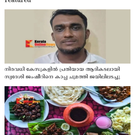
Featured
നിരവധി കേസുകളിൽ പ്രതിയായ ആദികടലായി
സ്വദേശി ജംഷീറിനെ കാപ്പ ചുമത്തി ജയിലിലടച്ചു