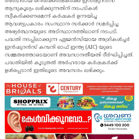
അർഹരായ നെൽക്കർഷകർക്ക് ഇൻഷുറൻസ്
ആനുകൂല്യം ലഭിക്കുന്നതിന് നടപടികൾ
സ്വീകരിക്കണമെന്ന് കർഷകർ ഉന്നയിച്ച
ആവശ്യപ്രകാരം സംസ്ഥാന സർക്കാർ സമർപ്പിച്ച
അഭ്യർത്ഥനയുടെ അടിസ്ഥാനത്തിലാണ് നടപടി.
പദ്ധതി നടപ്പിലാക്കുന്ന ഏജൻസിയായ അഗ്രികൾച്ചർ
ഇൻഷുറൻസ് കമ്പനി ഓഫ് ഇന്ത്യ (AIC) യുടെ
സമ്മതത്തോടെയാണ് അവസാനതീയതി ദീർഘിപ്പിച്ചത്.
പദ്ധതിയിൽ കൂടുതൽ അർഹരായ കർഷകർക്ക്
ഉൾപ്പെടാൻ ഇതിലൂടെ അവസരം ലഭിക്കും.