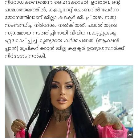
നിരോധിക്കണമെന്ന ഹൈക്കോടതി ഉത്തരവിന്റെ
പശ്ചാത്തലത്തിൽ, കളക്ടറേറ്റ് ചേംബറിൽ ചേർന്ന
യോഗത്തിലാണ് ജില്ലാ കളക്ടർ ജി. പ്രിയങ്ക ഇതു
സംബന്ധിച്ച നിർദേശം നൽകിയത്. പദ്ധതിയുടെ
സുഗമമായ നടത്തിപ്പിനായി വിവിധ വകുപ്പുകളെ
ഏകോപിപ്പിച്ച് കൃത്യമായ കർമ്മപദ്ധതി (ആക്ഷൻ
പ്ലാൻ) രൂപീകരിക്കാൻ ജില്ല കളക്ടർ ഉദ്യോഗസ്ഥർക്ക്
നിർദേശം നൽകി.