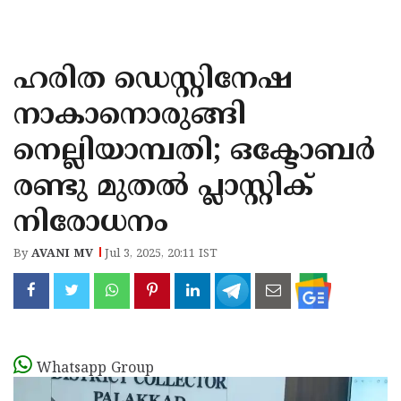
KOZHIKODE
WAYANAD
ഹരിത ഡെസ്റ്റിനേഷ
KANNUR
നാകാനൊരുങ്ങി
KASARAGOD
നെല്ലിയാമ്പതി; ഒക്ടോബർ
രണ്ടു മുതൽ പ്ലാസ്റ്റിക്
നിരോധനം
By
AVANI MV
Jul 3, 2025, 20:11 IST
Whatsapp Group