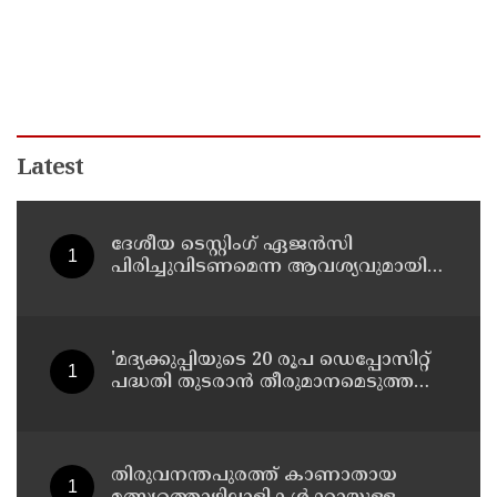
Latest
ദേശീയ ടെസ്റ്റിംഗ് ഏജന്‍സി
പിരിച്ചുവിടണമെന്ന ആവശ്യവുമായി
കോക്രോച്ച് ജനതാ പാര്‍ട്ടി
'മദ്യക്കുപ്പിയുടെ 20 രൂപ ഡെപ്പോസിറ്റ്
പദ്ധതി തുടരാന്‍ തീരുമാനമെടുത്ത
എക്സൈസ് മന്ത്രി എം ലിജുവിന്
നന്ദി'; അഭിനന്ദിച്ച് മുന്‍ മന്ത്രി എം ബി
രാജേഷ്
തിരുവനന്തപുരത്ത് കാണാതായ