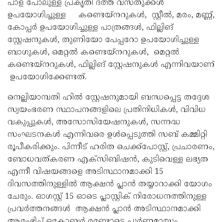
പാള പോലുള്ള പ്രകൃതി ദത്ത് വസ്തുക്കൾ
ഉപയോഗിച്ചുള്ള കണ്ടെയ്‌നറുകൾ, സ്റ്റീൽ, മരം, മണ്ണ്,
കോപ്പർ ഉപയോഗിച്ചുള്ള പാത്രങ്ങൾ, ഫില്ലിങ്
സ്റ്റേഷനുകൾ, തുണിയോ പേപ്പറോ ഉപയോഗിച്ചുള്ള
ബാഗുകൾ, മെറ്റൽ കണ്ടെയ്‌നറുകൾ, മെറ്റൽ
കണ്ടെയ്‌നറുകൾ, ഫില്ലിങ് സ്റ്റേഷനുകൾ എന്നിവയാണ്
ഉപയോഗിക്കേണ്ടത്.
നെല്ലിയാമ്പതി ഹിൽ സ്റ്റേഷനുമായി ബന്ധപ്പെട്ട തദ്ദേശ
സ്വയംഭരണ സ്ഥാപനങ്ങളിലെ പ്രതിനിധികൾ, വിവിധ
വകുപ്പുകൾ, അസോസിയേഷനുകൾ, സന്നദ്ധ
സംഘടനകൾ എന്നിവരെ ഉൾപ്പെടുത്തി സബ് കമ്മിറ്റി
രൂപീകരിക്കും. പിന്നീട് ഹരിത ചെക്ക്‌പോസ്റ്റ്, പ്രചാരണം,
ബോധവത്കരണ എക്‌സിബിഷൻ, കുടിവെള്ള ലഭ്യത
എന്നീ വിഷയങ്ങളെ അടിസ്ഥാനമാക്കി 15
ദിവസത്തിനുള്ളിൽ ആക്ഷൻ പ്ലാൻ തയ്യാറാക്കി യോഗം
ചേരും. ഓഗസ്റ്റ് 15 ഓടെ പ്ലാസ്റ്റിക് നിരോധനത്തിനുള്ള
പ്രവർത്തനങ്ങൾ ആക്ഷൻ പ്ലാൻ അടിസ്ഥാനമാക്കി
ആരംഭിച്ച് ഒക്ടോബർ രണ്ടോടെ പൂർണ്ണമായും