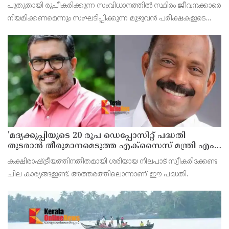
പുതുതായി രൂപീകരിക്കുന്ന സംവിധാനത്തില്‍ സ്ഥിരം ജീവനക്കാരെ
നിയമിക്കണമെന്നും സംഘടിപ്പിക്കുന്ന മുഴുവന്‍ പരീക്ഷകളുടെയും
ചോദ്യംപേപ്പര്‍ ഓഡിറ്റ് ചെയ്യപ്പെടണമെന്നും സിജെപി വക്താവ്
അഷുതോഷ് റാങ്ക ആവശ്യപ്പെട്ടു.
'മദ്യക്കുപ്പിയുടെ 20 രൂപ ഡെപ്പോസിറ്റ് പദ്ധതി
തുടരാന്‍ തീരുമാനമെടുത്ത എക്സൈസ് മന്ത്രി എം
ലിജുവിന് നന്ദി'; അഭിനന്ദിച്ച് മുന്‍ മന്ത്രി എം ബി
കക്ഷിരാഷ്ട്രീയത്തിനതീതമായി ശരിയായ നിലപാട് സ്വീകരിക്കേണ്ട
രാജേഷ്
ചില കാര്യങ്ങളുണ്ട്. അത്തരത്തിലൊന്നാണ് ഈ പദ്ധതി.