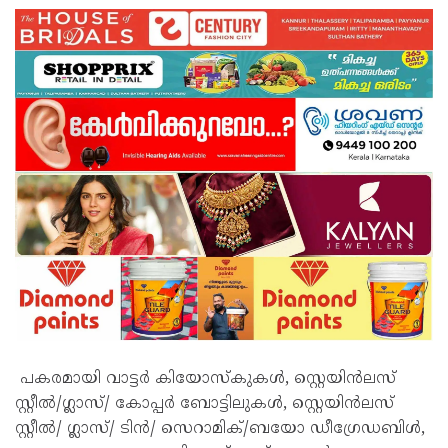
പകരമായി വാട്ടർ കിയോസ്‌കുകൾ, സ്റ്റെയിൻലസ്
സ്റ്റീൽ/ഗ്ലാസ്/ കോപ്പർ ബോട്ടിലുകൾ, സ്റ്റെയിൻലസ്
സ്റ്റീൽ/ ഗ്ലാസ്/ ടിൻ/ സെറാമിക്/ബയോ ഡീഗ്രേഡബിൾ,