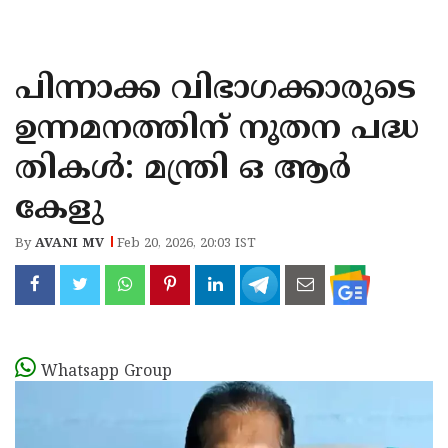
KOZHIKODE
WAYANAD
പിന്നാക്ക വിഭാഗക്കാരുടെ
KANNUR
ഉന്നമനത്തിന് നൂതന പദ്ധ
KASARAGOD
തികൾ: മന്ത്രി ഒ ആർ
കേളു
By
AVANI MV
Feb 20, 2026, 20:03 IST
Whatsapp Group