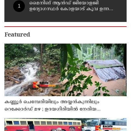
മൈനിങ് ആൻഡ്​ ജിയോളജി
ഉദ്യോഗസ്ഥർ കോളയാട് കൂവ ഉന്നതി
സന്ദർശിച്ചു
Featured
കണ്ണൂർ ചെമ്പേരിയിലും അയ്യൻകുന്നിലും
റെക്കോർഡ് മഴ ; ഉദയഗിരിയിൽ നേരിയ
ഉരുൾപൊട്ടൽ; 13 പേരെ ക്യാമ്പിലേക്ക് മാറ്റി