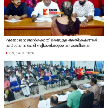
വയോജനങ്ങൾക്കെതിരെയുള്ള അതിക്രമങ്ങൾ ;
കർശന നടപടി സ്വീകരിക്കുമെന്ന് കമ്മീഷൻ
FRI,7 AUG 2026