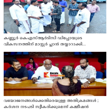
കണ്ണൂർ കെഎസ്ആർടിസി ഡിപ്പോയുടെ
വികസനത്തിന് മാസ്റ്റർ പ്ലാൻ തയ്യാറാക്കി
സമർപ്പിക്കും : ടി ഒ മോഹനൻ എം എൽ എ
വയോജനങ്ങൾക്കെതിരെയുള്ള അതിക്രമങ്ങൾ ;
കർശന നടപടി സ്വീകരിക്കുമെന്ന് കമ്മീഷൻ