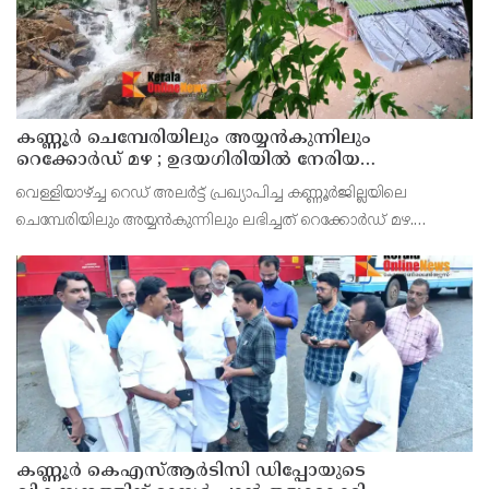
കണ്ണൂർ ചെമ്പേരിയിലും അയ്യൻകുന്നിലും
റെക്കോർഡ് മഴ ; ഉദയഗിരിയിൽ നേരിയ
ഉരുൾപൊട്ടൽ; 13 പേരെ ക്യാമ്പിലേക്ക് മാറ്റി
വെള്ളിയാഴ്ച്ച റെഡ് അലർട്ട് പ്രഖ്യാപിച്ച കണ്ണൂർജില്ലയിലെ
ചെമ്പേരിയിലും അയ്യൻകുന്നിലും ലഭിച്ചത് റെക്കോർഡ് മഴ.
രാവിലെ 8.30 മുതലുള്ള ഏഴ് മണിക്കൂറിൽ ചെമ്പേരിയിൽ ലഭിച്ച 96
മില്ലിമീറ്റർ മഴ ആ സമയം സംസ്ഥാനത്ത
കണ്ണൂർ കെഎസ്ആർടിസി ഡിപ്പോയുടെ