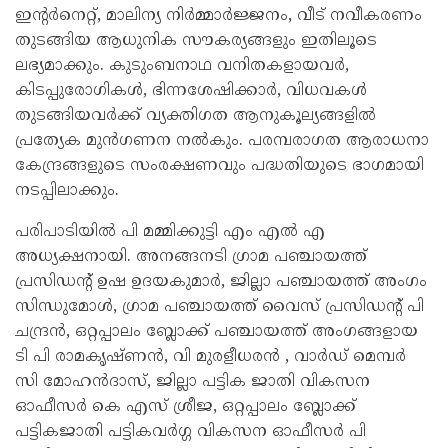
ഇന്റർനെറ്റ്, മാലിന്യ നിർമ്മാർജ്ജനം, വീട് നവീകരണം
തുടങ്ങിയ ആധുനിക സൗകര്യങ്ങളും ഇതിലൂടെ
ലഭ്യമാക്കും. കുടുംബനാഥ വനിതകളായവർ,
കിടപ്പുരോഗികൾ, ഭിന്നശേഷിക്കാർ, വിധവകൾ
തുടങ്ങിയവർക്ക് വ്യക്തിഗത ആനുകൂല്യങ്ങളിൽ
പ്രത്യേക മുൻഗണന നൽകും. പരമ്പരാഗത ആരാധനാ
കേന്ദ്രങ്ങളുടെ സംരക്ഷണവും പദ്ധതിയുടെ ഭാഗമായി
നടപ്പിലാക്കും.
പരിപാടിയിൽ പി മമ്മിക്കുട്ടി എം എൽ എ
അധ്യക്ഷനായി. അനങ്ങനടി ഗ്രാമ പഞ്ചായത്ത്
പ്രസിഡന്റ് ഉഷ ഉദയകുമാർ, ജില്ലാ പഞ്ചായത്ത് അംഗം
സിന്ധുമോൾ, ഗ്രാമ പഞ്ചായത്ത് വൈസ് പ്രസിഡന്റ് പി
ചന്ദ്രൻ, ഒറ്റപ്പാലം ബ്ലോക്ക് പഞ്ചായത്ത് അംഗങ്ങളായ
ടി പി രാമകൃഷ്ണൻ, വി മുരളീധരൻ , വാർഡ് മെമ്പർ
സി മോഹൻദാസ്, ജില്ലാ പട്ടിക ജാതി വികസന
ഓഫീസർ കെ എസ് ശ്രീജ, ഒറ്റപ്പാലം ബ്ലോക്ക്
പട്ടികജാതി പട്ടികവർഗ്ഗ വികസന ഓഫീസർ പി