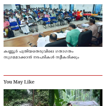
കണ്ണൂർ പുതിയതെരുവിലെ ഗതാഗതം
സുഗമമാക്കാന്‍ നടപടികള്‍ സ്വീകരിക്കും
You May Like