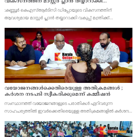
വികസനത്തിന് മാസ്റ്റർ പ്ലാൻ തയ്യാറാക്കി
സമർപ്പിക്കും : ടി ഒ മോഹനൻ എം എൽ എ
:കണ്ണൂർ കെഎസ്ആർടിസി ഡിപ്പോയുടെ വികസനത്തിന്
ആവശ്യമായ മാസ്റ്റർ പ്ലാൻ തയ്യാറാക്കി വകുപ്പ് മന്ത്രിക്ക്
സമർപ്പിക്കുമെന്ന് അഡ്വ.ടി ഒ മോഹനൻ എംഎൽഎ അറിയിച്ചു.
ഡിപ്പോയ്ക്ക് നാല് ഏക്കറിൽ അധികം വരുന്ന സ്ഥലമുണ്ട്
വയോജനങ്ങൾക്കെതിരെയുള്ള അതിക്രമങ്ങൾ ;
കർശന നടപടി സ്വീകരിക്കുമെന്ന് കമ്മീഷൻ
സംസ്ഥാനത്ത് വയോജനങ്ങളുടെ പരാതികൾ ഏറിവരുന്ന
സാഹചര്യത്തിൽ ഇവർക്കെതിരെയുള്ള അതിക്രമങ്ങളിൽ കർശന
നടപടി സ്വീകരിക്കുമെന്ന് വയോജന കമ്മീഷൻ ചെയർമാൻ അഡ്വ.
കെ. സോമപ്രസാദ്.