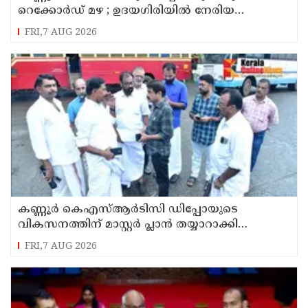
റെക്കോർഡ് മഴ ; ഉദയഗിരിയിൽ നേരിയ
ഉരുൾപൊട്ടൽ; 13 പേരെ ക്യാമ്പിലേക്ക് മാറ്റി
FRI,7 AUG 2026
കണ്ണൂർ കെഎസ്ആർടിസി ഡിപ്പോയുടെ
വികസനത്തിന് മാസ്റ്റർ പ്ലാൻ തയ്യാറാക്കി
സമർപ്പിക്കും : ടി ഒ മോഹനൻ എം എൽ എ
FRI,7 AUG 2026