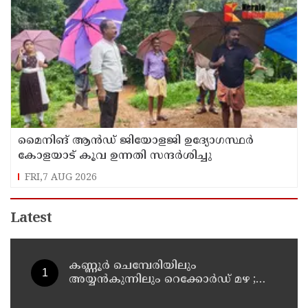
മൈനിങ് ആൻഡ്​ ജിയോളജി ഉദ്യോഗസ്ഥർ
കോളയാട് കൂവ ഉന്നതി സന്ദർശിച്ചു
FRI,7 AUG 2026
Latest
കണ്ണൂർ ചെമ്പേരിയിലും
അയ്യൻകുന്നിലും റെക്കോർഡ് മഴ ;
ഉദയഗിരിയിൽ നേരിയ ഉരുൾപൊട്ടൽ;
13 പേരെ ക്യാമ്പിലേക്ക് മാറ്റി