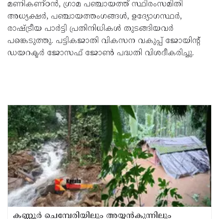
മണികണ്ഠൻ, ഗ്രാമ പഞ്ചായത്ത് സ്ഥിരംസമിതി
അധ്യക്ഷർ, പഞ്ചായത്തംഗങ്ങൾ, ഉദ്യോഗസ്ഥർ,
രാഷ്ട്രീയ പാർട്ടി പ്രതിനിധികൾ തുടങ്ങിയവർ
പങ്കെടുത്തു. പട്ടികജാതി വികസന വകുപ്പ് ജോയിന്റ്
ഡയറക്ടർ ജോസഫ് ജോൺ പദ്ധതി വിശദീകരിച്ചു.
കണ്ണൂർ ചെമ്പേരിയിലും അയ്യൻകുന്നിലും