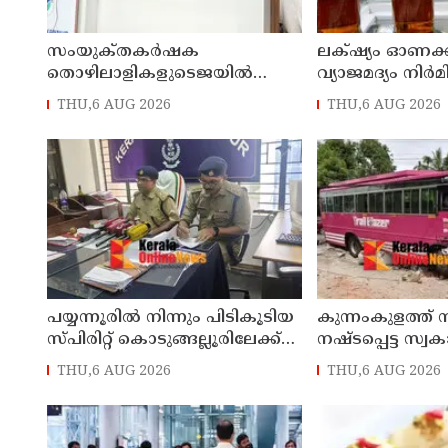
സംയുക്‌തകർഷക
ലക്‌ഷ്യം ഓണക്
തൊഴിലാളികളുടെജയിൽ
വ്യാജമദ്യം നിർമ
നിറക്കൽ സമരം ഓഗസ്ത് 10 ന്
എത്തിച്ച 1,350 ലിറ
THU,6 AUG 2026
THU,6 AUG 2026
പിടികൂടി; രണ്ട്
പയ്യന്നൂരിൽ നിന്നും പിടികൂടിയ
കുന്നംകുളത്ത് 
സ്പിരിറ്റ് കൊടുങ്ങല്ലൂരിലേക്ക്
നഷ്ടപ്പെട്ട സ്വ
എത്തിക്കാൻ പദ്ധതിയിട്ടുവെന്ന്
മറിഞ്ഞ സംഭവ
THU,6 AUG 2026
THU,6 AUG 2026
എക്സൈസ് ഡെപ്യൂട്ടി
രണ്ടായി, എട്ടുപേ
കമ്മിഷണർ