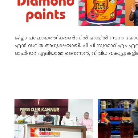
ജില്ലാ പഞ്ചായത്ത് കൗൺസിൽ ഹാളിൽ നടന്ന യോഗത്ത
എൻ സരിത അധ്യക്ഷയായി. പി പി സുമോദ് എം എൽ 
ഓഫീസർ ഏലിയാമ്മ നൈനാൻ, വിവിധ വകുപ്പുകളിലെ