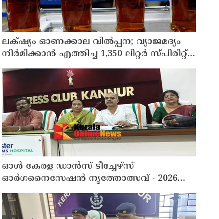
ലക്‌ഷ്യം ഓണക്കാല വിൽപ്പന; വ്യാജമദ്യം
നിർമിക്കാൻ എത്തിച്ച 1,350 ലിറ്റർ സ്പിരിറ്റ്
പിടികൂടി; രണ്ട് പേർ അറസ്റ്റിൽ
ഓൾ കേരള ഡാൻസ് ടീച്ചേഴ്സ്
ഓർഗനൈസേഷൻ നൃത്തോത്സവ് - 2026
എട്ടിന് കണ്ണൂരിൽ