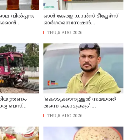
കാല വിൽപ്പന;
ഓൾ കേരള ഡാൻസ് ടീച്ചേഴ്സ്
ിക്കാൻ
ഓർഗനൈസേഷൻ
്റർ സ്പിരിറ്റ്
നൃത്തോത്സവ് - 2026 എട്ടിന്
THU,6 AUG 2026
 പേർ അറസ്റ്റിൽ
കണ്ണൂരിൽ
നിയന്ത്രണം
'കൊടുക്കാനുള്ളത് സമയത്ത്
കാര്യ ബസ്
തന്നെ കൊടുക്കും';
ം; മരണം
പൊലീസിനെതിരെ ഭീഷണി;
THU,6 AUG 2026
ർക്ക് പരിക്ക്
അർജുൻ ആയങ്കിക്കെതിരെ
കേസെടുത്തു