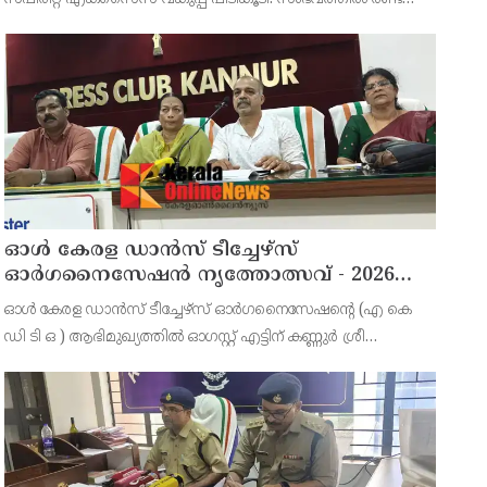
പേരെ അറസ്റ്റ് ചെയ്തു. എറണാകുളം ജില്ലയിലെ
അങ്കമാലിയിലെ കോട്ടക്കുളങ്ങരയിലെ ഹോളോബ്രിക
ഓൾ കേരള ഡാൻസ് ടീച്ചേഴ്സ്
ഓർഗനൈസേഷൻ നൃത്തോത്സവ് - 2026
എട്ടിന് കണ്ണൂരിൽ
ഓൾ കേരള ഡാൻസ് ടീച്ചേഴ്സ് ഓർഗനൈസേഷൻ്റെ (എ കെ
ഡി ടി ഒ ) ആഭിമുഖ്യത്തിൽ ഓഗസ്റ്റ് എട്ടിന് കണ്ണുർ ശ്രീ
സുന്ദരേശ്വര ക്ഷേത്രത്തിൽ നൃത്തോത്സവ്_2026 സീസൺ 2
നടത്തുമെന്ന് സംഘാടകർ കണ്ണൂർ പ്രസ് ക്ളബ്ബിൽ വാർത്താ
സമ