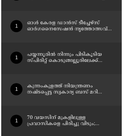
1,350 ലിറ്റർ സ്പിരിറ്റ് പിടികൂടി; രണ്ട്
പേർ അറസ്റ്റിൽ
ഓൾ കേരള ഡാൻസ് ടീച്ചേഴ്സ്
ഓർഗനൈസേഷൻ നൃത്തോത്സവ് -
2026 എട്ടിന് കണ്ണൂരിൽ
പയ്യന്നൂരിൽ നിന്നും പിടികൂടിയ
സ്പിരിറ്റ് കൊടുങ്ങല്ലൂരിലേക്ക്
എത്തിക്കാൻ പദ്ധതിയിട്ടുവെന്ന്
എക്സൈസ് ഡെപ്യൂട്ടി
കമ്മിഷണർ
കുന്നംകുളത്ത് നിയന്ത്രണം
നഷ്ടപ്പെട്ട സ്വകാര്യ ബസ് മറിഞ്ഞ
സംഭവം; മരണം രണ്ടായി,
എട്ടുപേർക്ക് പരിക്ക്
70 വയസിന് മുകളിലുള്ള
പ്രവാസികളെ പിരിച്ചു വിടും;
കടുത്ത നിലപാടുമായി കുവൈത്ത്