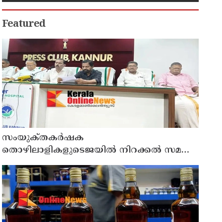
Featured
സംയുക്‌തകർഷക
തൊഴിലാളികളുടെജയിൽ നിറക്കൽ സമരം
ഓഗസ്ത് 10 ന്