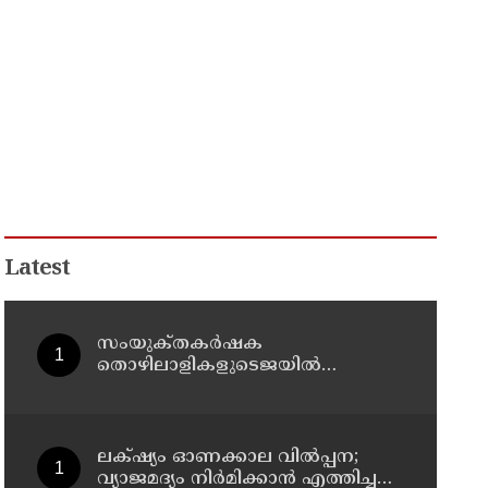
Latest
സംയുക്‌തകർഷക
തൊഴിലാളികളുടെജയിൽ
നിറക്കൽ സമരം ഓഗസ്ത് 10 ന്
ലക്‌ഷ്യം ഓണക്കാല വിൽപ്പന;
വ്യാജമദ്യം നിർമിക്കാൻ എത്തിച്ച