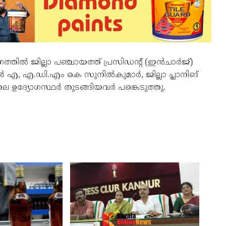
ിൽ ജില്ലാ പഞ്ചായത്ത് പ്രസിഡന്റ് (ഇൻചാർജ്)
എ, എ.ഡി.എം കെ സുനിൽകുമാർ, ജില്ലാ പ്ലാനിങ്
 ഉദ്യോഗസ്ഥർ തുടങ്ങിയവർ പങ്കെടുത്തു.