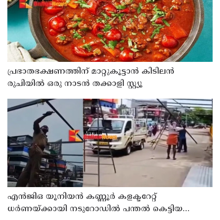
പ്രഭാതഭക്ഷണത്തിന് മാറ്റുകൂട്ടാൻ കിടിലൻ
രുചിയിൽ ഒരു നാടൻ തക്കാളി സ്റ്റ്യൂ
എൻജിഒ യൂനിയൻ കണ്ണൂർ കളക്ടറേറ്റ്
ധർണയ്ക്കായി നടുറോഡിൽ പന്തൽ കെട്ടിയ