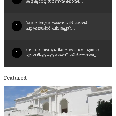
കളക്ടറേറ്റ് ധർണയ്ക്കായി
നടുറോഡിൽ പന്തൽ കെട്ടിയ
പൊലീസ് എത്തി അഴിപ്പിച്ചു
'ഒളിവിലുള്ള തന്നെ പിടിക്കാൻ
പറ്റുമെങ്കിൽ പിടിച്ചോ';
പൊലീസിനെ വീണ്ടും
വെല്ലുവിളിച്ച് അർജുൻ ആയങ്കി
വടകര അധ്യാപികമാർ പ്രതികളായ
എംഡിഎംഎ കേസ്, കീർത്തനയുടെ
കസ്റ്റഡി അപേക്ഷ ഇന്ന് പരിഗണിക്കും
Featured