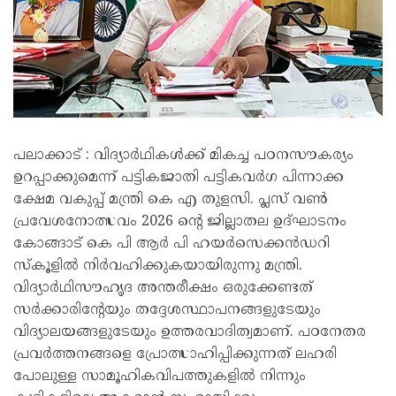
പലാക്കാട് : വിദ്യാർഥികൾക്ക് മികച്ച പഠനസൗകര്യം
ഉറപ്പാക്കുമെന്ന് പട്ടികജാതി പട്ടികവർഗ പിന്നാക്ക
ക്ഷേമ വകുപ്പ് മന്ത്രി കെ എ തുളസി. പ്ലസ് വൺ
പ്രവേശനോത്സവം 2026 ന്റെ ജില്ലാതല ഉദ്ഘാടനം
കോങ്ങാട് കെ പി ആർ പി ഹയർസെക്കൻഡറി
സ്‌കൂളിൽ നിർവഹിക്കുകയായിരുന്നു മന്ത്രി.
വിദ്യാർഥിസൗഹൃദ അന്തരീക്ഷം ഒരുക്കേണ്ടത്
സർക്കാരിന്റേയും തദ്ദേശസ്ഥാപനങ്ങളുടേയും
വിദ്യാലയങ്ങളുടേയും ഉത്തരവാദിത്വമാണ്. പഠനേതര
പ്രവർത്തനങ്ങളെ പ്രോത്സാഹിപ്പിക്കുന്നത് ലഹരി
പോലുള്ള സാമൂഹികവിപത്തുകളിൽ നിന്നും