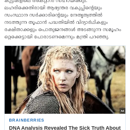
കുട്ടികളിലെ അകറ്റാൻ സഹായിക്കും.
ലഹരിക്കെതിരായി ആഭ്യന്തര വകുപ്പിന്റെയും
സംസ്ഥാന സർക്കാരിന്റെയും നേതൃത്വത്തിൽ
നടത്തുന്ന തൂഫാൻ പദ്ധതിയിൽ വിദ്യാർഥികളും
രക്ഷിതാക്കളും പൊതുജനങ്ങൾ അടങ്ങുന്ന സമൂഹം
ഒറ്റക്കെട്ടായി പോരാടണമെന്നും മന്ത്രി പറഞ്ഞു.