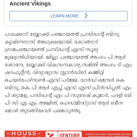
പാലക്കാട് ബ്ലോക്ക് പഞ്ചായത്ത് പ്രസിഡന്റ് ബിന്ദു
കൃഷ്ണദാസ് അധ്യക്ഷയായി. കോങ്ങാട്
ഗ്രാമപഞ്ചായത്ത് പ്രസിഡന്റ് എസ് സൂര്യ
മുഖ്യാതിഥിയായി. ജില്ലാ പഞ്ചായത്ത് അംഗം പി ആർ
ശോഭന, ബ്ലോക്ക് വികസനകാര്യ സമിതി അംഗം ടി എം
ഷറഫുദ്ദീൻ, വിദ്യാഭ്യാസ സ്റ്റാൻഡിങ് കമ്മിറ്റി
ചെയർപേഴ്സൺ എസ് പദ്മജ, വാർഡ് മെമ്പർ കെ
ബിന്ദു, കെ പി ആർ എച്ച് എസ് എസ് പ്രിൻസിപ്പൽ എം
പി ശ്യാമള, പസിഡന്റ് എം പി സുരേഷ് കുമാർ, പറളി ബി
പി സി എ എം അജിത്, ഹെഡ്മിസ്ട്രസ് ആർ ബീന
മോൾ തുടങ്ങിയവർ പങ്കെടുത്തു.