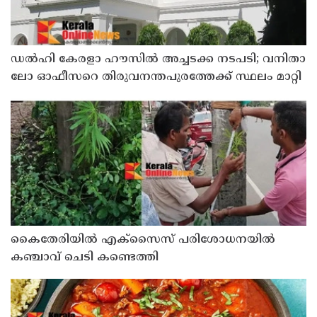
ഡൽഹി കേരളാ ഹൗസില്‍ അച്ചടക്ക നടപടി; വനിതാ
ലോ ഓഫീസറെ തിരുവനന്തപുരത്തേക്ക്‌ സ്ഥലം മാറ്റി
കൈതേരിയിൽ എക്സൈസ് പരിശോധനയിൽ
കഞ്ചാവ് ചെടി കണ്ടെത്തി