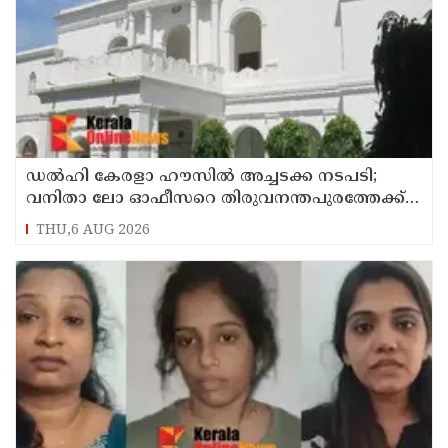
ഡൽഹി കേരളാ ഹൗസില്‍ അച്ചടക്ക നടപടി;
വനിതാ ലോ ഓഫീസറെ തിരുവനന്തപുരത്തേക്ക്‌
സ്ഥലം മാറ്റി
THU,6 AUG 2026