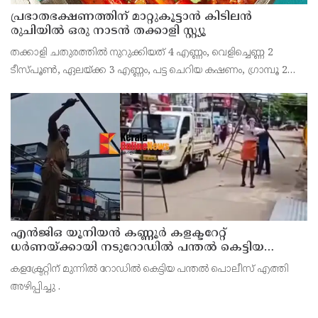
പ്രഭാതഭക്ഷണത്തിന് മാറ്റുകൂട്ടാൻ കിടിലൻ
രുചിയിൽ ഒരു നാടൻ തക്കാളി സ്റ്റ്യൂ
തക്കാളി ചതുരത്തിൽ നുറുക്കിയത് 4 എണ്ണം, വെളിച്ചെണ്ണ 2
ടീസ്പൂൺ, ഏലയ്ക്ക 3 എണ്ണം, പട്ട ചെറിയ കഷണം, ഗ്രാമ്പൂ 2
എണ്ണം, കടുക് അര ടീസ്പൂൺ, സവാള അരിഞ്ഞത് ഒരെണ്ണം,
ചുവന്ന മുളക് 2 എണ്ണം
എൻജിഒ യൂനിയൻ കണ്ണൂർ കളക്ടറേറ്റ്
ധർണയ്ക്കായി നടുറോഡിൽ പന്തൽ കെട്ടിയ
പൊലീസ് എത്തി അഴിപ്പിച്ചു
കളക്ട്രേറ്റിന് മുന്നിൽ റോഡിൽ കെട്ടിയ പന്തൽ പൊലീസ് എത്തി
അഴിപ്പിച്ചു .