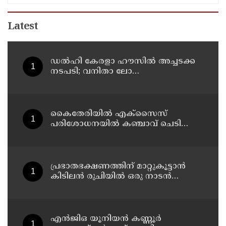
Latest
ഡൽഹി കേരളാ ഹൗസില്‍ അച്ചടക്ക
നടപടി; വനിതാ ലോ
ഓഫീസറെ തിരുവനന്തപുരത്തേക്ക്‌
സ്ഥലം മാറ്റി
കൈതേരിയിൽ എക്സൈസ്
പരിശോധനയിൽ കഞ്ചാവ് ചെടി
കണ്ടെത്തി
പ്രഭാതഭക്ഷണത്തിന് മാറ്റുകൂട്ടാൻ
കിടിലൻ രുചിയിൽ ഒരു നാടൻ
തക്കാളി സ്റ്റ്യൂ
എൻജിഒ യൂനിയൻ കണ്ണൂർ