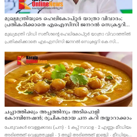
മുഖ്യമന്ത്രിയുടെ ഹെലികോപ്റ്റര്‍ യാത്രാ വിവാദം;
പ്രതികരിക്കാതെ എഐസിസി ജനറല്‍ സെക്രട്ടറി
കെ സി വേണുഗോപാല്‍
മുഖ്യമന്ത്രി വിഡി സതീശന്റെ ഹെലികോപ്റ്റര്‍ യാത്രാ വിവാദത്തില്‍
പ്രതികരിക്കാതെ എഐസിസി ജനറല്‍ സെക്രട്ടറി കെ സി
വേണുഗോപാല്‍. ബാലിശമായ ഇത്തരം ആരോപണങ്ങളോട്
പ്രതികരിക്കാനില്ലെന്നും ആരോപണങ്ങള്‍ ഉന്നയിക്കുക എ
ചപ്പാത്തിക്കും അപ്പത്തിനും അടിപൊളി
കോമ്പിനേഷൻ; രുചികരമായ ചന കറി തയ്യാറാക്കാം
ചേരുവകൾ വെള്ളക്കടല (ചന) - 1 കപ്പ് സവാള - 2 എണ്ണം മീഡിയം
അരിഞ്ഞത് വെളുത്തുള്ളി - 5 അല്ലി അരിഞ്ഞത് ഇഞ്ചി - മീഡിയം