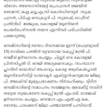
പ്രൊഫസർ കെ.എ സുരേഷ് കുമാർ, സുവോളജി
വിഭാഗം അസോസിയേറ്റ് പ്രൊഫസർ ജെയിൻ
തോമസ്, ഐ.ക്യൂ.എ.സി കോർഡിനേറ്റർ സുഷ
ചന്ദ്രൻ, പിടിഎ സെക്രട്ടറി പി. സുരേഷ്, ഓഫീസ്
പ്രതിനിധി മഞ്ജുഷ, കോളേജ് യൂണിയൻ
ചെയർപേഴ്സൺ നയന എന്നിവർ പരിപാടിയിൽ
പങ്കെടുത്തു.
സെമിനാറിന്റെ രണ്ടാം ദിവസമായ ഇന്ന് (ഫെബ്രുവരി
19) രാവിലെ പത്തിന് വ്യവസായ വകുപ്പ് മന്ത്രി പി.
രാജീവ് ഉദ്ഘാടനം ചെയ്യും. ചിറ്റൂർ ഗവ കോളേജ്
പ്രിൻസിപ്പൽ ടി. റെജി അധ്യക്ഷനാകും. സംസ്ഥാന
പ്ലാനിങ് ബോർഡ് അംഗവും കേരള അഗ്രികൾച്ചറൽ
യൂണിവേഴ്സിറ്റി ഡയറക്ടർ എക്സ്റ്റൻഷനുമായ ജിജു
പി. അലക്സ് മുഖ്യപ്രഭാഷണം നിർവഹിക്കും. ദ്വിദിന
സെമിനാറിന്റെ സമാപനം സമ്മേളനം വൈകീട്ട് നാലിന്
തദ്ദേശ സ്വയംഭരണ വകുപ്പ് മന്ത്രി എം.ബി. രാജേഷ്
ഉദ്ഘാടനം ചെയ്യും. നെന്മാറ എം.എൽ.എ കെ.
ബാബു, പാലക്കാട് ജില്ലാ പഞ്ചായത്ത് പ്രസിഡന്റ്