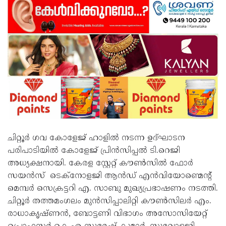
ചിറ്റൂർ ഗവ കോളേജ് ഹാളിൽ നടന്ന ഉദ്ഘാടന
പരിപാടിയിൽ കോളേജ് പ്രിൻസിപ്പൽ ടി.റെജി
അധ്യക്ഷനായി. കേരള സ്റ്റേറ്റ് കൗൺസിൽ ഫോർ
സയൻസ് ടെക്നോളജി ആൻഡ് എൻവിയോണ്മെന്റ്
മെമ്പർ സെക്രട്ടറി എ. സാബു മുഖ്യപ്രഭാഷണം നടത്തി.
ചിറ്റൂർ തത്തമംഗലം മുൻസിപ്പാലിറ്റി കൗൺസിലർ എം.
രാധാകൃഷ്ണൻ, ബോട്ടണി വിഭാഗം അസോസിയേറ്റ്