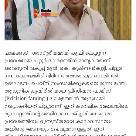
പാലക്കാട് : ശാസ്ത്രീയമായി കൃഷി ചെയ്യുന്ന
പ്രദേശമായ ചിറ്റൂർ കേരളത്തിന് മാതൃകയെന്ന്
വൈദ്യുതി വകുപ്പ് മന്ത്രി കെ. കൃഷ്ണൻകുട്ടി. ചിറ്റൂർ
ഗവ. കോളേജിൽ ദ്വിദിന അന്താരാഷ്ട്ര സെമിനാർ
ഉദ്ഘാടനം ചെയ്ത് സംസാരിക്കുകയായിരുന്നു മന്ത്രി.
ആധുനിക കൃഷിരീതിയായ പ്രിസിഷൻ ഫാമിങ്
(Pricision faming ) കേരളത്തിൽ ആദ്യമായി
നടപ്പാക്കിയത് ചിറ്റൂരാണ്. ഇത് കാർഷിക മേഖലയിലെ
മുന്നേറ്റത്തിന്റെ തെളിവാണ്. ജില്ലയിലെ ഓരോ
പ്രദേശത്തിനും വ്യത്യസ്തമായ കാലാവസ്ഥയും
മണ്ണിന്റെ ഘടനയും ജലവുമാണുള്ളത്. ഇത്