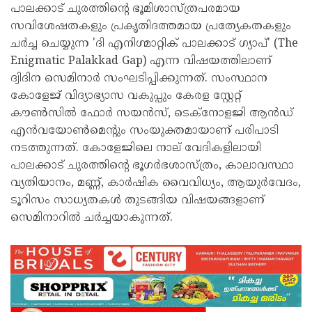
പാലക്കാട് ചുരത്തിന്റെ ഭൂമിശാസ്ത്രപരമായ
സവിശേഷതകളും പ്രകൃതിദത്തമായ പ്രത്യേകതകളും
ചർച്ച ചെയ്യുന്ന 'ദി എനിഗ്മാറ്റിക് പാലക്കാട് ഗ്യാപ്' (The
Enigmatic Palakkad Gap) എന്ന വിഷയത്തിലാണ്
ദ്വിദിന സെമിനാർ സംഘടിപ്പിക്കുന്നത്. സംസ്ഥാന
കോളേജ് വിദ്യാഭ്യാസ വകുപ്പും കേരള സ്റ്റേറ്റ്
കൗൺസിൽ ഫോർ സയൻസ്, ടെക്നോളജി ആൻഡ്
എൻവയോൺമെന്റും സംയുക്തമായാണ് പരിപാടി
നടത്തുന്നത്. കോളേജിലെ നാല് വേദികളിലായി
പാലക്കാട് ചുരത്തിന്റെ ഭൂഗർഭശാസ്ത്രം, കാലാവസ്ഥാ
വ്യതിയാനം, മണ്ണ്, കാർഷിക വൈവിധ്യം, ആയുർവേദം,
ടൂറിസം സാധ്യതകൾ തുടങ്ങിയ വിഷയങ്ങളാണ്
സെമിനാറിൽ ചർച്ചയാകുന്നത്.