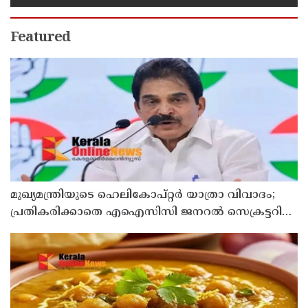
Featured
മുഖ്യമന്ത്രിയുടെ ഹെലികോപ്റ്റര്‍ യാത്രാ വിവാദം;
പ്രതികരിക്കാതെ എഐസിസി ജനറല്‍ സെക്രട്ടറി
കെ സി വേണുഗോപാല്‍