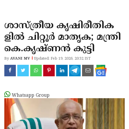
KOZHIKODE
WAYANAD
ശാസ്ത്രീയ കൃഷിരീതിക
KANNUR
ളിൽ ചിറ്റൂർ മാതൃക; മന്ത്രി
KASARAGOD
കെ.കൃഷ്ണൻ കുട്ടി
By
AVANI MV
Updated: Feb 19, 2026, 20:32 IST
Whatsapp Group