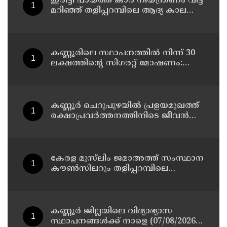
ഇരിട്ടി പായത്ത് കാർ നിയന്ത്രണം വിട്ട്
മറിഞ്ഞ് തളിപ്പറമ്പിലെ ആദ്യ കാല
കോണ്‍ഗ്രസ് നേതാവ് മരിച്ചു
കണ്ണൂരിലെ സ്ഥാപനത്തിൽ നിന്ന് 30
ലക്ഷത്തിന്റെ സിഗരറ്റ് മോഷണം:
തമിഴ്‌നാട് സ്വദേശിയായ
സെയിൽസ്മാൻ തെങ്കാശിയിൽ
പിടിയിൽ
കണ്ണൂർ ചെറുപുഴയിൽ പ്രളയമുഖത്ത്
രക്ഷാപ്രവർത്തനത്തിനിടെ ജീവൻ
നഷ്ടപ്പെട്ട ആർ. രാജേഷിൻ്റെ ഭൗതിക
ശരീരത്തോട് അനാദരവ്
കാണിച്ചതായി ആരോപണം
കേരള മുസ്‌ലിം ജമാഅത്ത് സംസ്ഥാന
കൗൺസിലറും തളിപ്പറമ്പിലെ
മുതിർന്ന മാധ്യമ പ്രവർത്തകനുമായ
ബി എ അലി മൊഗ്രാൽ നിര്യാതനായി
കണ്ണൂർ ജില്ലയിലെ വിദ്യാഭ്യാസ
സ്ഥാപനങ്ങള്‍ക്ക് നാളെ (07/08/2026),