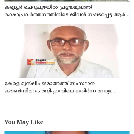
കണ്ണൂർ ചെറുപുഴയിൽ പ്രളയമുഖത്ത്
രക്ഷാപ്രവർത്തനത്തിനിടെ ജീവൻ നഷ്ടപ്പെട്ട ആർ.
രാജേഷിൻ്റെ ഭൗതിക ശരീരത്തോട് അനാദരവ്
കാണിച്ചതായി ആരോപണം
കേരള മുസ്‌ലിം ജമാഅത്ത് സംസ്ഥാന
കൗൺസിലറും തളിപ്പറമ്പിലെ മുതിർന്ന മാധ്യമ
പ്രവർത്തകനുമായ ബി എ അലി മൊഗ്രാൽ
നിര്യാതനായി
You May Like