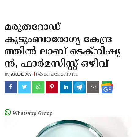
KOZHIKODE
WAYANAD
മരുതറോഡ്
KANNUR
കുടുംബാരോഗ്യ കേന്ദ്ര
KASARAGOD
ത്തിൽ ലാബ് ടെക്‌നിഷ്യ
ൻ, ഫാർമസിസ്റ്റ് ഒഴിവ്
By
AVANI MV
Feb 24, 2026, 20:19 IST
Whatsapp Group