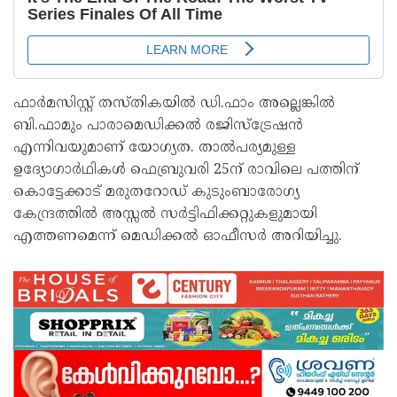
ഫാർമസിസ്റ്റ് തസ്തികയിൽ ഡി.ഫാം അല്ലെങ്കിൽ
ബി.ഫാമും പാരാമെഡിക്കൽ രജിസ്ട്രേഷൻ
എന്നിവയുമാണ് യോഗ്യത. താൽപര്യമുള്ള
ഉദ്യോഗാർഥികൾ ഫെബ്രുവരി 25ന് രാവിലെ പത്തിന്
കൊട്ടേക്കാട് മരുതറോഡ് കുടുംബാരോഗ്യ
കേന്ദ്രത്തിൽ അസ്സൽ സർട്ടിഫിക്കറ്റുകളുമായി
എത്തണമെന്ന് മെഡിക്കൽ ഓഫീസർ അറിയിച്ചു.