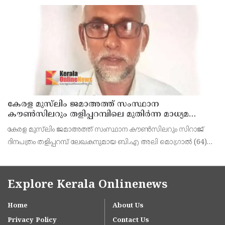
രാജേഷിനോട് അനാദരവ് കാണിച്ചതായി ആരോപണം. രാജേഷിന്റെ
മൃതദേഹം തിരുവനന്തപുരത്തെ
കേരള മുസ്‌ലിം ജമാഅത്ത് സംസ്ഥാന
കൗൺസിലറും തളിപ്പറമ്പിലെ മുതിർന്ന മാധ്യമ
പ്രവർത്തകനുമായ ബി എ അലി മൊഗ്രാൽ
കേരള മുസ്‌ലിം ജമാഅത്ത് സംസ്ഥാന കൗൺസിലറും സിറാജ്
നിര്യാതനായി
ദിനപത്രം തളിപ്പറമ്പ് ലേഖകനുമായ ബി.എ അലി മൊഗ്രാൽ (64)
അന്തരിച്ചു. തളിപ്പറമ്പ് പ്രസ്‌ ഫോറം പ്രസിഡൻ്റ്, കേരള മുസ്‌ലിം
ജമാഅത്ത് ജില്ലാ സെക്രട്ടറി, എസ്.വൈ.എ
Explore Kerala Onlinenews
Home
About Us
Privacy Policy
Contact Us