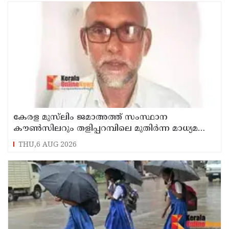
കേരള മുസ്‌ലിം ജമാഅത്ത് സംസ്ഥാന
കൗൺസിലറും തളിപ്പറമ്പിലെ മുതിർന്ന മാധ്യമ
പ്രവർത്തകനുമായ ബി എ അലി മൊഗ്രാൽ
THU,6 AUG 2026
നിര്യാതനായി