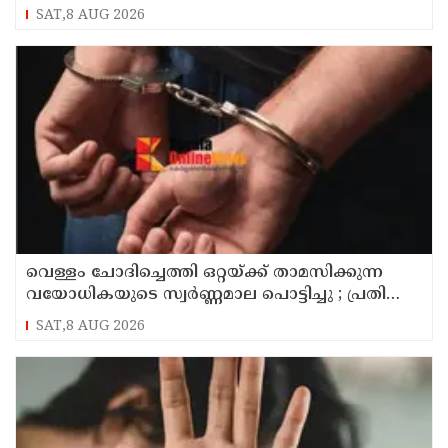
സ്നേഹം തോന്നുന്നു ; സംവിധായകൻ
SAT,8 AUG 2026
സനൽകുമാർ ശശിധരൻ
വെള്ളം ചോദിച്ചെത്തി ഒറ്റയ്ക്ക് താമസിക്കുന്ന
വയോധികയുടെ സ്വർണ്ണമാല പൊട്ടിച്ചു ; പ്രതി
പിടിയിൽ
SAT,8 AUG 2026