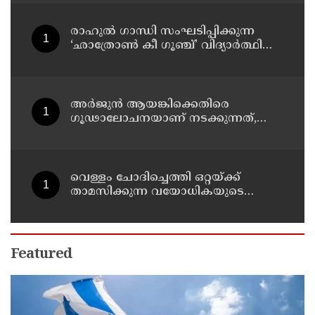
രാഹുൽ ഗാന്ധി സംഘടിപ്പിക്കുന്ന
‘ഛാത്രോൺ കീ ഗൂഞ്ച്’ വിദ്യാർത്ഥി
സംവാദ പരിപാടിക്കെതിരെ
രൂക്ഷവിമർശനവുമായി ബിജെപി
അർജുൻ ആയങ്കിക്കെതിരെ
ഗൂഢാലോചനയാണ് നടക്കുന്നത്,
തനിക്ക് അയാളോട് വല്ലാത്ത
സ്നേഹം തോന്നുന്നു ;
സംവിധായകൻ സനൽകുമാർ
ശശിധരൻ
വെള്ളം ചോദിച്ചെത്തി ഒറ്റയ്ക്ക്
താമസിക്കുന്ന വയോധികയുടെ
സ്വർണ്ണമാല പൊട്ടിച്ചു ; പ്രതി പിടിയിൽ
Featured