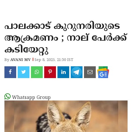
KOZHIKODE
WAYANAD
പാലക്കാട് കുറുനരിയുടെ
KANNUR
ആക്രമണം ; നാല് പേർക്ക്
KASARAGOD
കടിയേറ്റു
By
AVANI MV
Sep 8, 2025, 21:30 IST
Whatsapp Group