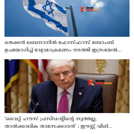
തെക്കൻ ലബനാനിൽ ഫോസ്ഫറസ് ബോംബ്
ഉപയോഗിച്ച് വ്യോമാക്രമണം നടത്തി ഇസ്രയേൽ
സൈന്യം
‘വൈറ്റ് ഹൗസ് പ്രസിഡന്റിന്റെ സ്വത്തല്ല,
താൽക്കാലിക താമസക്കാരൻ’ ; ഈസ്റ്റ് വിങ്