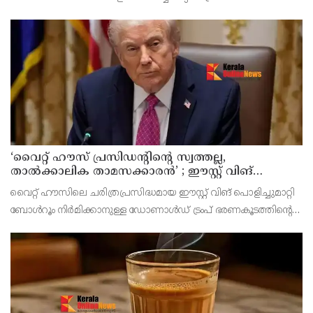
നടത്തിയതായി റിപ്പോർട്ട്. മൻസൂരി പട്ടണത്തിലെ ജനവാസ
മേഖലയെയാണ് ആക്രമണം ലക്ഷ്യമിട്ടതെന്ന് റിപ്പോർട്ടിൽ
പറയുന്നു. ആക്രമണത്
‘വൈറ്റ് ഹൗസ് പ്രസിഡന്റിന്റെ സ്വത്തല്ല,
താൽക്കാലിക താമസക്കാരൻ’ ; ഈസ്റ്റ് വിങ്
പൊളിച്ചുമാറ്റി ബോൾറൂം നിർമിക്കാനുള്ള ട്രംപിന്റെ
വൈറ്റ് ഹൗസിലെ ചരിത്രപ്രസിദ്ധമായ ഈസ്റ്റ് വിങ് പൊളിച്ചുമാറ്റി
നീക്കങ്ങൾക്ക് കോടതിയുടെ സ്റ്റേ
ബോൾറൂം നിർമിക്കാനുള്ള ഡോണാൾഡ് ട്രംപ് ഭരണകൂടത്തിന്റെ
നീക്കത്തിന് വീണ്ടും തിരിച്ചടി. 400 മില്യൺ ഡോളർ ചെലവിലുള്ള
നവീകരണ പ്രവർത്തനങ്ങൾക്ക് ഫെഡറ