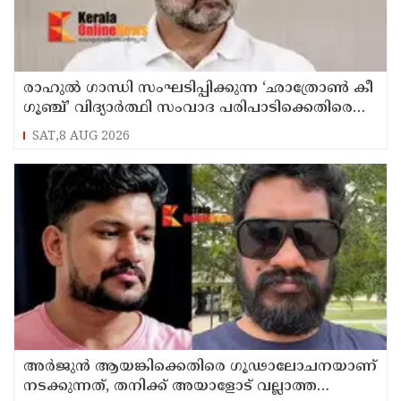
രാഹുൽ ഗാന്ധി സംഘടിപ്പിക്കുന്ന ‘ഛാത്രോൺ കീ
ഗൂഞ്ച്’ വിദ്യാർത്ഥി സംവാദ പരിപാടിക്കെതിരെ
രൂക്ഷവിമർശനവുമായി ബിജെപി
SAT,8 AUG 2026
അർജുൻ ആയങ്കിക്കെതിരെ ഗൂഢാലോചനയാണ്
നടക്കുന്നത്, തനിക്ക് അയാളോട് വല്ലാത്ത