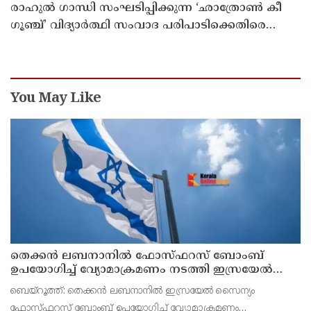
രാഹുൽ ഗാന്ധി സംഘടിപ്പിക്കുന്ന ‘ഛാത്രോൺ കീ
ഗൂഞ്ച്’ വിദ്യാർത്ഥി സംവാദ പരിപാടിക്കെതിരെ
രൂക്ഷവിമർശനവുമായി ബിജെപി
You May Like
തെക്കൻ ലബനാനിൽ ഫോസ്ഫറസ് ബോംബ്
ഉപയോഗിച്ച് വ്യോമാക്രമണം നടത്തി ഇസ്രയേൽ
സൈന്യം
ബെയ്റൂത്ത്: തെക്കൻ ലബനാനിൽ ഇസ്രയേൽ സൈന്യം
ഫോസ്ഫറസ് ബോംബ് ഉപയോഗിച്ച് വ്യോമാക്രമണം