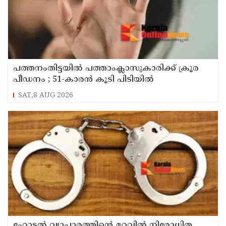
പത്തനംതിട്ടയിൽ പത്താംക്ലാസുകാരിക്ക് ക്രൂര
പീഡനം ; 51-കാരൻ കൂടി പിടിയിൽ
SAT,8 AUG 2026
ഹോട്ടൽ വ്യാപാരത്തിന്റെ മറവിൽ നിരോധിത