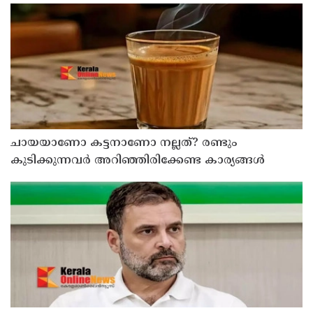
പൊളിച്ചുമാറ്റി ബോൾറൂം നിർമിക്കാനുള്ള ട്രംപിന്റെ
നീക്കങ്ങൾക്ക് കോടതിയുടെ സ്റ്റേ
ചായയാണോ കട്ടനാണോ നല്ലത്? രണ്ടും
കുടിക്കുന്നവർ അറിഞ്ഞിരിക്കേണ്ട കാര്യങ്ങൾ