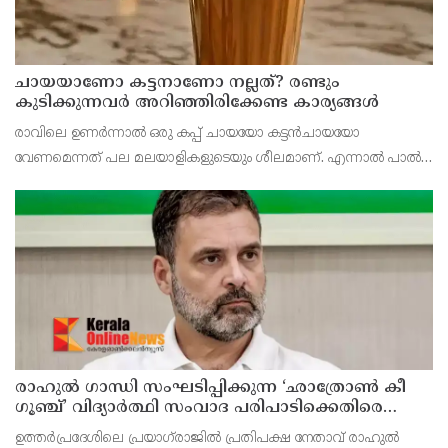
ചായയാണോ കട്ടനാണോ നല്ലത്? രണ്ടും
കുടിക്കുന്നവർ അറിഞ്ഞിരിക്കേണ്ട കാര്യങ്ങൾ
രാവിലെ ഉണർന്നാൽ ഒരു കപ്പ് ചായയോ കട്ടൻചായയോ
വേണമെന്നത് പല മലയാളികളുടെയും ശീലമാണ്. എന്നാൽ പാൽ
ചേർത്ത ചായയാണോ പാൽ ചേർക്കാത്ത കട്ടൻചായയാണോ
ആരോഗ്യത്തിന് കൂടുതൽ നല്ലത് എന്ന ചോദ്യം പലർക്കുമുണ്ട്.
രണ്ടിലും ച
രാഹുൽ ഗാന്ധി സംഘടിപ്പിക്കുന്ന ‘ഛാത്രോൺ കീ
ഗൂഞ്ച്’ വിദ്യാർത്ഥി സംവാദ പരിപാടിക്കെതിരെ
രൂക്ഷവിമർശനവുമായി ബിജെപി
ഉത്തർപ്രദേശിലെ പ്രയാഗ്‌രാജിൽ പ്രതിപക്ഷ നേതാവ് രാഹുൽ