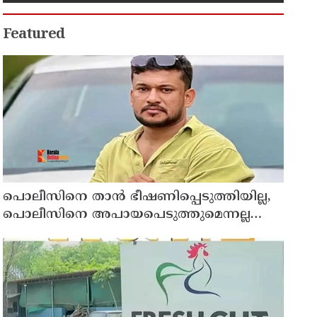
വളർന്ന പാർട്ടി വേറെയാണ് !
Featured
പൊലീസിനെ താന്‍ ഭീഷണിപ്പെടുത്തിയില്ല,
പൊലീസിനെ അപായപെടുത്തുമെന്നല്ല
സര്‍വീസില്‍ തുടരാന്‍
അനുവദിക്കില്ലെന്നാണ് പറഞ്ഞത് ;
വിശദീകരണവുമായി അര്‍ജുന്‍ ആയങ്കി