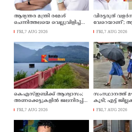
ആഭ്യന്തര മന്ത്രി രമേശ്
വിരട്ടരുത് വളര്‍ന്ന
ചെന്നിത്തലയെ വെല്ലുവിളിച്ച്
വേറെയാണ്'; ആഭ്യ
അ‍ർജുൻ ആയങ്കി ; വിരട്ടരുത്..
രമേശ് ചെന്നിത
FRI,7 AUG 2026
FRI,7 AUG 2026
വളർന്ന പാർട്ടി വേറെയാണ് !
വെല്ലുവിളിച്ച് അ
കെഎസ്ഇബിക്ക് ആശ്വാസം;
സംസ്ഥാനത്ത് മ
അണക്കെട്ടുകളില്‍ ജലനിരപ്പ്
കൂടി; എട്ട് ജില്
ഉയര്‍ന്നു
വിദ്യാഭ്യാസ സ്ഥ
FRI,7 AUG 2026
FRI,7 AUG 2026
ഇന്ന് അവധി