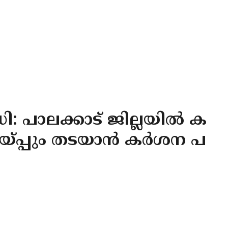
: പാലക്കാട് ജില്ലയിൽ ക
വെയ്പ്പും തടയാൻ കർശന പ