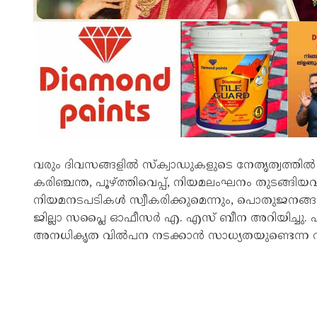
വരും ദിവസങ്ങളിൽ സ്‌ക്വാഡുകളുടെ നേതൃത്വത്ത
കരിഞ്ചന്ത, പൂഴ്ത്തിവെപ്പ്, നിയമലംഘനം തുടങ്
നിയമനടപടികൾ സ്വീകരിക്കുമെന്നും, പൊതുജനങ്ങൾ
ജില്ലാ സപ്ലൈ ഓഫീസർ എ. എസ് ബീന അറിയിച്ചു. എൽ.
അനധികൃത വിൽപന നടക്കാൻ സാധ്യതയുണ്ടെന്ന റിപ്