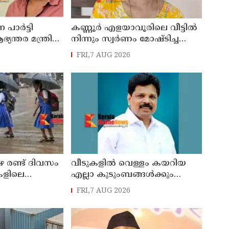
 പാര്‍ട്ടി
കണ്ണൂർ എളയാവൂരിലെ വീട്ടിൽ
ന്തര മന്ത്രി
നിന്നും സ്വർണം മോഷ്ടിച്ച
്തലയെ
കേസിൽ രണ്ടാം പ്രതിയും
FRI,7 AUG 2026
ര്‍ജുന്‍ ആയങ്കി
അറസ്റ്റിൽ
ഴ രണ്ട് ദിവസം
വീടുകളില്‍ വെള്ളം കയറിയ
ലകളിലെ
എല്ലാ കുടുംബങ്ങള്‍ക്കും
ാപനങ്ങള്‍ക്ക്
സര്‍ക്കാര്‍ പ്രഖ്യാപിച്ച 10,000
FRI,7 AUG 2026
രൂപ ധനസഹായം ലഭ്യമാക്കും ;
എ.പി. അനില്‍കുമാര്‍