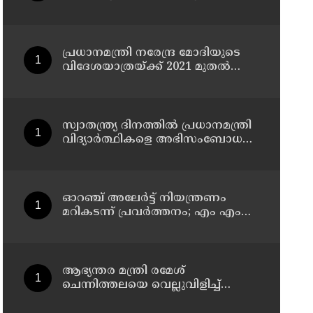
ആയങ്കി
സംസ്‌കരണ പ്ലാന്റിന് നല്‍കിയ
സ്റ്റോപ്പ് മെമ്മോയില്‍ ഗുരുതര
വീഴ്ചയെന്ന് ഹൈക്കോടതി
പ്രധാനമന്ത്രി നരേന്ദ്ര മോദിയുടെ
വിദേശയാത്രയ്ക്ക് 2021 മുതല്‍
ചെലവായത് 558കോടി രൂപ
സ്വാതന്ത്ര്യ ദിനത്തില്‍ പ്രധാനമന്ത്രി
വിദ്യാര്‍ത്ഥികളെ അഭിസംബോധന
ചെയ്യണം; ആവശ്യവുമായി
അഭിജീത് ദീപ്കെ
ഓറഞ്ച് അലേര്‍ട്ട് നിയന്ത്രണം
മറികടന്ന് പ്രവര്‍ത്തനം; എം എം
മണിയുടെ സഹോദരന്‍ നടത്തുന്ന
സിപ് ലൈന്‍ പൂട്ടിച്ച് അധികൃതര്‍
ആഭ്യന്തര മന്ത്രി രമേശ്
ചെന്നിത്തലയെ വെല്ലുവിളിച്ച്
അ‍ർജുൻ ആയങ്കി ; വിരട്ടരുത്..