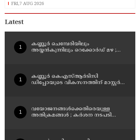
FRI,7 AUG 2026
Latest
കണ്ണൂർ ചെമ്പേരിയിലും
അയ്യൻകുന്നിലും റെക്കോർഡ് മഴ ;
ഉദയഗിരിയിൽ നേരിയ ഉരുൾപൊട്ടൽ;
13 പേരെ ക്യാമ്പിലേക്ക് മാറ്റി
കണ്ണൂർ കെഎസ്ആർടിസി
ഡിപ്പോയുടെ വികസനത്തിന് മാസ്റ്റർ
പ്ലാൻ തയ്യാറാക്കി സമർപ്പിക്കും : ടി ഒ
മോഹനൻ എം എൽ എ
വയോജനങ്ങൾക്കെതിരെയുള്ള
അതിക്രമങ്ങൾ ; കർശന നടപടി
സ്വീകരിക്കുമെന്ന് കമ്മീഷൻ