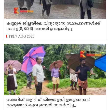
കണ്ണൂർ ജില്ലയിലെ വിദ്യാഭ്യാസ സ്ഥാപനങ്ങള്‍ക്ക്
നാളെ(8/8/26) അവധി പ്രഖ്യാപിച്ചു
FRI,7 AUG 2026
മൈനിങ് ആൻഡ്​ ജിയോളജി ഉദ്യോഗസ്ഥർ
കോളയാട് കൂവ ഉന്നതി സന്ദർശിച്ചു