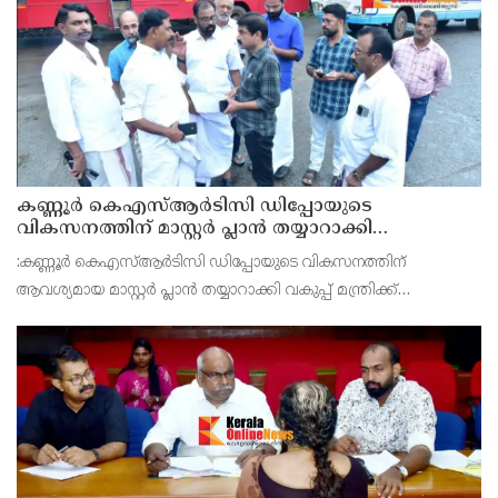
മില്ലിമീറ്റർ മഴ ആ സമയം സംസ്ഥാനത്ത
കണ്ണൂർ കെഎസ്ആർടിസി ഡിപ്പോയുടെ
വികസനത്തിന് മാസ്റ്റർ പ്ലാൻ തയ്യാറാക്കി
സമർപ്പിക്കും : ടി ഒ മോഹനൻ എം എൽ എ
:കണ്ണൂർ കെഎസ്ആർടിസി ഡിപ്പോയുടെ വികസനത്തിന്
ആവശ്യമായ മാസ്റ്റർ പ്ലാൻ തയ്യാറാക്കി വകുപ്പ് മന്ത്രിക്ക്
സമർപ്പിക്കുമെന്ന് അഡ്വ.ടി ഒ മോഹനൻ എംഎൽഎ അറിയിച്ചു.
ഡിപ്പോയ്ക്ക് നാല് ഏക്കറിൽ അധികം വരുന്ന സ്ഥലമുണ്ട്