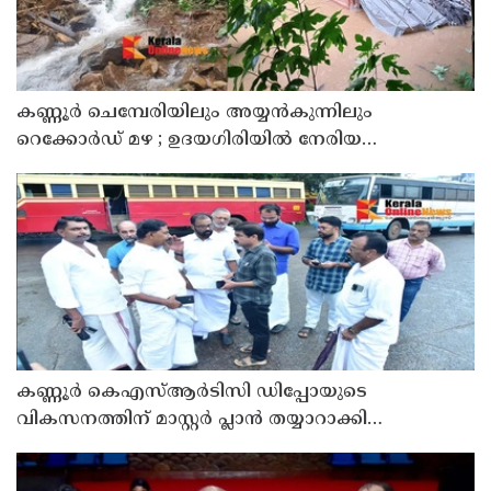
കണ്ണൂർ ചെമ്പേരിയിലും അയ്യൻകുന്നിലും
റെക്കോർഡ് മഴ ; ഉദയഗിരിയിൽ നേരിയ
ഉരുൾപൊട്ടൽ; 13 പേരെ ക്യാമ്പിലേക്ക് മാറ്റി
കണ്ണൂർ കെഎസ്ആർടിസി ഡിപ്പോയുടെ
വികസനത്തിന് മാസ്റ്റർ പ്ലാൻ തയ്യാറാക്കി
സമർപ്പിക്കും : ടി ഒ മോഹനൻ എം എൽ എ