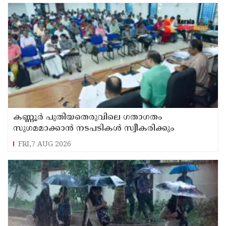
കണ്ണൂർ പുതിയതെരുവിലെ ഗതാഗതം
സുഗമമാക്കാന്‍ നടപടികള്‍ സ്വീകരിക്കും
FRI,7 AUG 2026