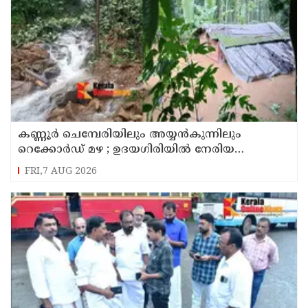
കണ്ണൂർ ചെമ്പേരിയിലും അയ്യൻകുന്നിലും
റെക്കോർഡ് മഴ ; ഉദയഗിരിയിൽ നേരിയ
ഉരുൾപൊട്ടൽ; 13 പേരെ ക്യാമ്പിലേക്ക് മാറ്റി
FRI,7 AUG 2026