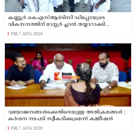
കണ്ണൂർ കെഎസ്ആർടിസി ഡിപ്പോയുടെ
വികസനത്തിന് മാസ്റ്റർ പ്ലാൻ തയ്യാറാക്കി
സമർപ്പിക്കും : ടി ഒ മോഹനൻ എം എൽ എ
FRI,7 AUG 2026
വയോജനങ്ങൾക്കെതിരെയുള്ള അതിക്രമങ്ങൾ ;
കർശന നടപടി സ്വീകരിക്കുമെന്ന് കമ്മീഷൻ
FRI,7 AUG 2026