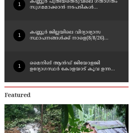
കണ്ണൂർ പുതിയതെരുവിലെ ഗതാഗതം
സുഗമമാക്കാന്‍ നടപടികള്‍
സ്വീകരിക്കും
കണ്ണൂർ ജില്ലയിലെ വിദ്യാഭ്യാസ
സ്ഥാപനങ്ങള്‍ക്ക് നാളെ(8/8/26)
അവധി പ്രഖ്യാപിച്ചു
മൈനിങ് ആൻഡ്​ ജിയോളജി
ഉദ്യോഗസ്ഥർ കോളയാട് കൂവ ഉന്നതി
സന്ദർശിച്ചു
Featured