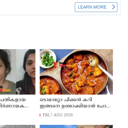
 പ്രതികളായ
ടൊമാറ്റോ ചിക്കൻ കറി
 നിർണായക
ഇങ്ങനെ ഉണ്ടാക്കിയാൽ ചോറ്
രങ്ങളും
തീരും
FRI,7 AUG 2026
ത്തിന്