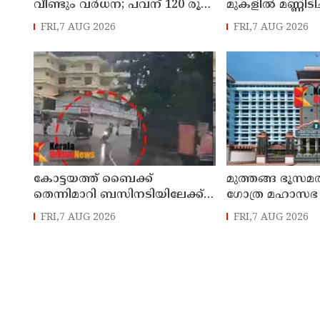
വീണ്ടും വര്‍ധന; പവന് 120 രൂപ
മുകളില്‍ മണ്ണിടിച്
കൂടി
തുടരുന്നതിൽ 
FRI,7 AUG 2026
FRI,7 AUG 2026
കോട്ടയത്ത്‌ ബൈക്ക്
മുത്തങ്ങ ഭൂസമ
തെന്നിമാറി ബസിനടിയിലേക്ക്
ഗോത്ര മഹാസഭ 
മറിഞ്ഞു; യുവതിക്ക്
ശിക്ഷ വിധിച്ച
FRI,7 AUG 2026
FRI,7 AUG 2026
ദാരുണാന്ത്യം
കോടതി ഉത്തരവ്
പരിശോധനക്ക്
വിധേയമാക്കേണ്ട
ഹൈകോടതി