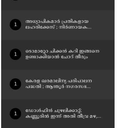
പൊലീസ് സ്റ്റേഷനിൽ കീഴടങ്ങി
അധ്യാപികമാര്‍ പ്രതികളായ
ലഹരിക്കേസ് ; നിർണായക
ചാറ്റുകളും ചിത്രങ്ങളും
അന്വേഷണ സംഘത്തിന്
ടൊമാറ്റോ ചിക്കൻ കറി ഇങ്ങനെ
ഉണ്ടാക്കിയാൽ ചോറ് തീരും
കേരള ഖരമാലിന്യ പരിപാലന
പദ്ധതി ; ആന്തൂർ നഗരസഭ
സന്ദർശിച്ച് ലോക ബാങ്ക്
പ്രതിനിധികൾ
ഡോള്‍ഫിന്‍ ചുഴലിക്കാറ്റ്;
കണ്ണൂരിൽ ഇന്ന് അതി തീവ്ര മഴ,
മത്സ്യതൊഴിലാളികൾക്കും