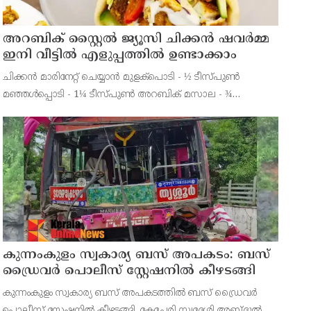
അറബിക് സ്റ്റൈൽ ജ്യൂസി ചിക്കൻ ഷവർമ്മ
ഇനി വീട്ടിൽ എളുപ്പത്തിൽ ഉണ്ടാക്കാം
ചിക്കൻ മാരിനേറ്റ് ചെയ്യാൻ മുളക്പൊടി - ½ ടീസ്പുൺ
മഞ്ഞൾപ്പൊടി - 1¼ ടീസ്പുൺ അറബിക് മസാല - ¾
ടീസ്പുൺ നാരങ്ങാനീര് - 1 ടേബിൾസ്പ്പുൺ
കുന്നംകുളം സ്വകാര്യ ബസ് അപകടം: ബസ്
ഡ്രൈവർ പൊലീസ് സ്റ്റേഷനിൽ കീഴടങ്ങി
കുന്നംകുളം സ്വകാര്യ ബസ് അപകടത്തിൽ ബസ് ഡ്രൈവർ
പൊലീസ് സ്റ്റേഷനിൽ കീഴടങ്ങി. കേച്ചേരി സ്വദേശി അബ്ദുൽ