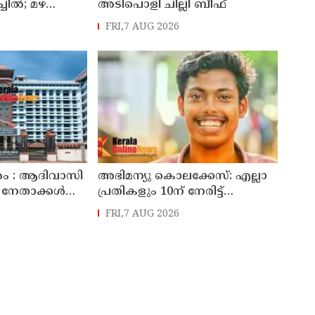
ചില്‍; മഴ
അടിപൊളി ചില്ലി ബീഫ്
ആശങ്ക
FRI,7 AUG 2026
രം : ആദിവാസി
അഭിമന്യു കൊലക്കേസ്: എല്ലാ
നേതാക്കൾക്ക്
പ്രതികളും 10ന്‌ നേരിട്ട്‌
 വിചാരണ
ഹാജരാകണമെന്ന്‌ കർശന
FRI,7 AUG 2026
 സൂക്ഷ്മ
നിർദേശം
തുണ്ടെന്ന്