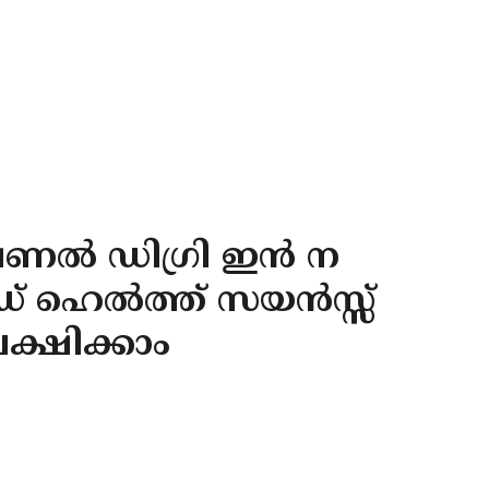
ഷണൽ ഡിഗ്രി ഇൻ ന
ഡ് ഹെൽത്ത് സയൻസ്സ്
ക്ഷിക്കാം