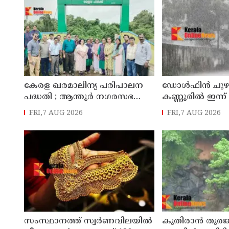
കേരള ഖരമാലിന്യ പരിപാലന
ഡോള്‍ഫിന്‍ ചുഴലി
പദ്ധതി ; ആന്തൂർ നഗരസഭ
കണ്ണൂരിൽ ഇന്ന്
സന്ദർശിച്ച് ലോക ബാങ്ക്
മത്സ്യതൊഴിലാള
FRI,7 AUG 2026
FRI,7 AUG 2026
പ്രതിനിധികൾ
നിയന്ത്രണം
സംസ്ഥാനത്ത് സ്വര്‍ണവിലയില്‍
കുതിരാന്‍ തുരങ്