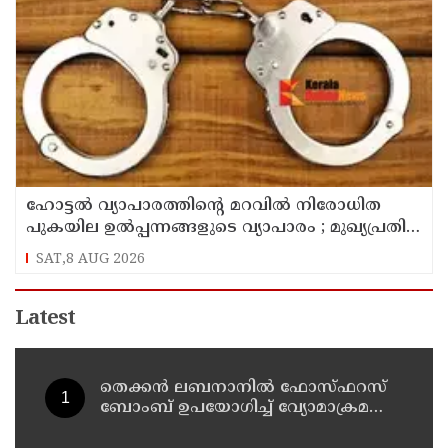
ഹോട്ടൽ വ്യാപാരത്തിന്റെ മറവിൽ നിരോധിത
പുകയില ഉൽപ്പന്നങ്ങളുടെ വ്യാപാരം ; മുഖ്യപ്രതി
പിടിയിൽ
SAT,8 AUG 2026
Latest
തെക്കൻ ലബനാനിൽ ഫോസ്ഫറസ്
ബോംബ് ഉപയോഗിച്ച് വ്യോമാക്രമണം
നടത്തി ഇസ്രയേൽ സൈന്യം