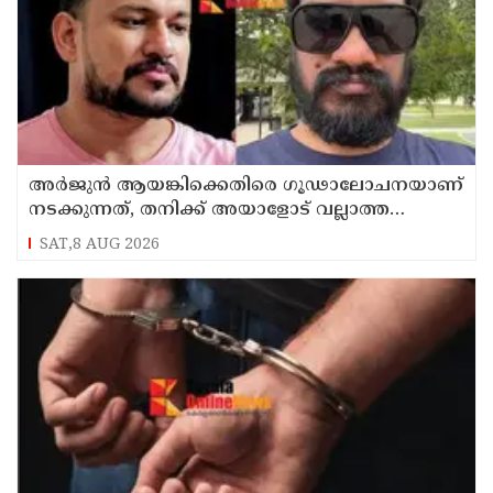
അർജുൻ ആയങ്കിക്കെതിരെ ഗൂഢാലോചനയാണ്
നടക്കുന്നത്, തനിക്ക് അയാളോട് വല്ലാത്ത
സ്നേഹം തോന്നുന്നു ; സംവിധായകൻ
SAT,8 AUG 2026
സനൽകുമാർ ശശിധരൻ