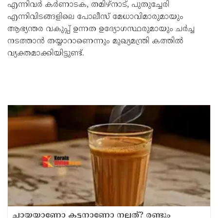
എന്നിവർ കർണാടക, തമിഴ്‌നാട്, പുതുച്ചേരി
എന്നിവിടങ്ങളിലെ പോലീസ് മേധാവിമാരുമായും
ആഭ്യന്തര വകുപ്പ് ഉന്നത ഉദ്യോഗസ്ഥരുമായും ചർച്ച
നടത്താൻ തയ്യാറാണെന്നും മുഖ്യമന്ത്രി കത്തിൽ
വ്യക്തമാക്കിയിട്ടുണ്ട്.
ചായയാണോ കട്ടനാണോ നല്ലത്? രണ്ടും