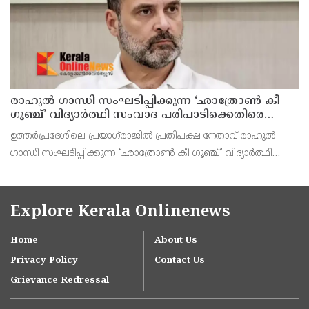
രാഹുൽ ഗാന്ധി സംഘടിപ്പിക്കുന്ന ‘ഛാത്രോൺ കീ
ഗൂഞ്ച്’ വിദ്യാർത്ഥി സംവാദ പരിപാടിക്കെതിരെ
രൂക്ഷവിമർശനവുമായി ബിജെപി
ഉത്തർപ്രദേശിലെ പ്രയാഗ്‌രാജിൽ പ്രതിപക്ഷ നേതാവ് രാഹുൽ
ഗാന്ധി സംഘടിപ്പിക്കുന്ന ‘ഛാത്രോൺ കീ ഗൂഞ്ച്’ വിദ്യാർത്ഥി
സംവാദ പരിപാടിക്കെതിരെ രൂക്ഷവിമർശനവുമായി ബിജെപി
രംഗത്തെത്തി.
Explore Kerala Onlinenews
Home
About Us
Privacy Policy
Contact Us
Grievance Redressal