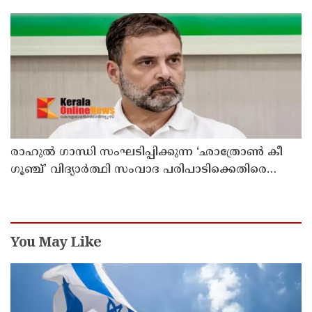
രാഹുൽ ഗാന്ധി സംഘടിപ്പിക്കുന്ന ‘ഛാത്രോൺ കീ
ഗൂഞ്ച്’ വിദ്യാർത്ഥി സംവാദ പരിപാടിക്കെതിരെ
രൂക്ഷവിമർശനവുമായി ബിജെപി
You May Like