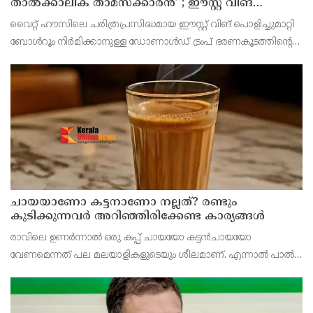
താൽക്കാലിക താമസക്കാരൻ’ ; ഈസ്റ്റ് വിങ്
പൊളിച്ചുമാറ്റി ബോൾറൂം നിർമിക്കാനുള്ള ട്രംപിന്റെ
വൈറ്റ് ഹൗസിലെ ചരിത്രപ്രസിദ്ധമായ ഈസ്റ്റ് വിങ് പൊളിച്ചുമാറ്റി
നീക്കങ്ങൾക്ക് കോടതിയുടെ സ്റ്റേ
ബോൾറൂം നിർമിക്കാനുള്ള ഡോണാൾഡ് ട്രംപ് ഭരണകൂടത്തിന്റെ
നീക്കത്തിന് വീണ്ടും തിരിച്ചടി. 400 മില്യൺ ഡോളർ ചെലവിലുള്ള
നവീകരണ പ്രവർത്തനങ്ങൾക്ക് ഫെഡറ
ചായയാണോ കട്ടനാണോ നല്ലത്? രണ്ടും
കുടിക്കുന്നവർ അറിഞ്ഞിരിക്കേണ്ട കാര്യങ്ങൾ
രാവിലെ ഉണർന്നാൽ ഒരു കപ്പ് ചായയോ കട്ടൻചായയോ
വേണമെന്നത് പല മലയാളികളുടെയും ശീലമാണ്. എന്നാൽ പാൽ
ചേർത്ത ചായയാണോ പാൽ ചേർക്കാത്ത കട്ടൻചായയാണോ
ആരോഗ്യത്തിന് കൂടുതൽ നല്ലത് എന്ന ചോദ്യം പലർക്കുമുണ്ട്.
രണ്ടിലും ച