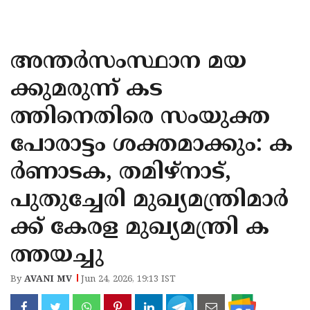
KOZHIKODE
WAYANAD
അന്തർസംസ്ഥാന മയ
KANNUR
ക്കുമരുന്ന് കട
KASARAGOD
ത്തിനെതിരെ സംയുക്ത
പോരാട്ടം ശക്തമാക്കും: ക
ർണാടക, തമിഴ്‌നാട്,
പുതുച്ചേരി മുഖ്യമന്ത്രിമാർ
ക്ക് കേരള മുഖ്യമന്ത്രി ക
ത്തയച്ചു
By
AVANI MV
Jun 24, 2026, 19:13 IST