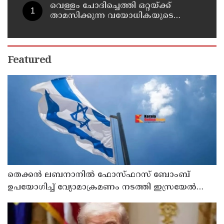
ശശിധരൻ
വെള്ളം ചോദിച്ചെത്തി ഒറ്റയ്ക്ക്
താമസിക്കുന്ന വയോധികയുടെ
സ്വർണ്ണമാല പൊട്ടിച്ചു ; പ്രതി പിടിയിൽ
Featured
തെക്കൻ ലബനാനിൽ ഫോസ്ഫറസ് ബോംബ്
ഉപയോഗിച്ച് വ്യോമാക്രമണം നടത്തി ഇസ്രയേൽ
സൈന്യം