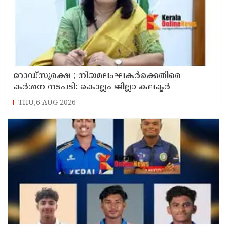
റോഡ്‌സുരക്ഷ ; നിയമലംഘകർക്കെതിരെ
കർശന നടപടി: കൊല്ലം ജില്ലാ കലക്ടർ
THU,6 AUG 2026