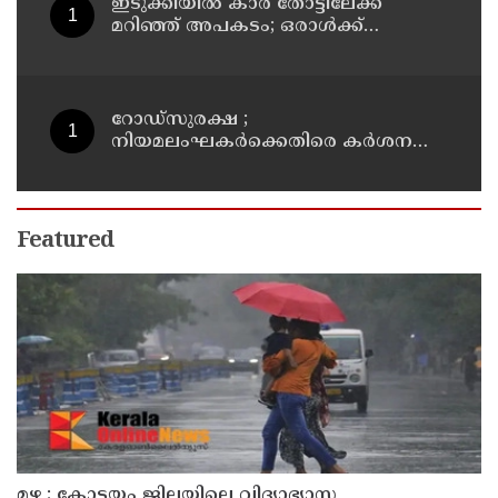
ഇടുക്കിയിൽ കാർ തോട്ടിലേക്ക്
മറിഞ്ഞ് അപകടം; ഒരാൾക്ക്
ദാരുണാന്ത്യം
റോഡ്‌സുരക്ഷ ;
നിയമലംഘകർക്കെതിരെ കർശന
നടപടി: കൊല്ലം ജില്ലാ കലക്ടർ
Featured
മഴ : കോട്ടയം ജില്ലയിലെ വിദ്യാഭ്യാസ