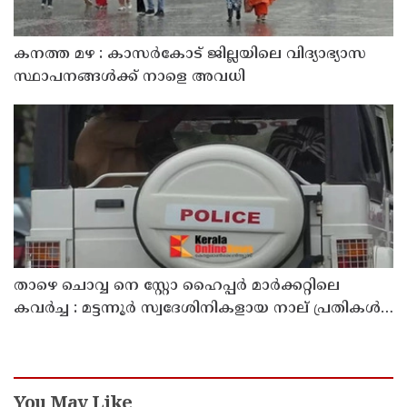
കനത്ത മഴ : കാസർകോട് ജില്ലയിലെ വിദ്യാഭ്യാസ
സ്ഥാപനങ്ങൾക്ക് നാളെ അവധി
താഴെ ചൊവ്വ നെ സ്റ്റോ ഹൈപ്പർ മാർക്കറ്റിലെ
കവർച്ച : മട്ടന്നൂർ സ്വദേശിനികളായ നാല് പ്രതികൾ
പിടിയിൽ
You May Like