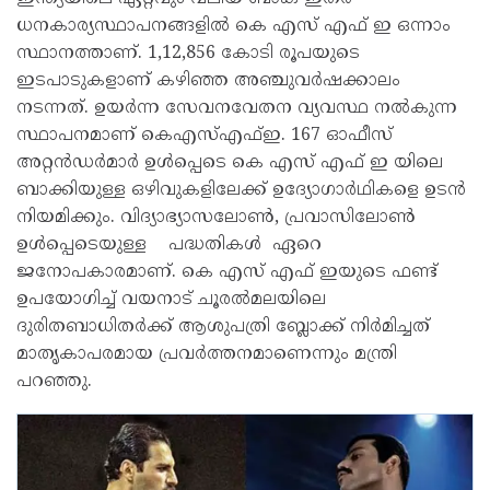
ധനകാര്യസ്ഥാപനങ്ങളിൽ കെ എസ് എഫ് ഇ ഒന്നാം
സ്ഥാനത്താണ്. 1,12,856 കോടി രൂപയുടെ
ഇടപാടുകളാണ് കഴിഞ്ഞ അഞ്ചുവർഷക്കാലം
നടന്നത്. ഉയർന്ന സേവനവേതന വ്യവസ്ഥ നൽകുന്ന
സ്ഥാപനമാണ് കെഎസ്എഫ്ഇ. 167 ഓഫീസ്
അറ്റൻഡർമാർ ഉൾപ്പെടെ കെ എസ് എഫ് ഇ യിലെ
ബാക്കിയുള്ള ഒഴിവുകളിലേക്ക് ഉദ്യോഗാർഥികളെ ഉടൻ
നിയമിക്കും. വിദ്യാഭ്യാസലോൺ, പ്രവാസിലോൺ
ഉൾപ്പെടെയുള്ള പദ്ധതികൾ ഏറെ
ജനോപകാരമാണ്. കെ എസ് എഫ് ഇയുടെ ഫണ്ട്‌
ഉപയോഗിച്ച് വയനാട് ചൂരൽമലയിലെ
ദുരിതബാധിതർക്ക് ആശുപത്രി ബ്ലോക്ക്‌ നിർമിച്ചത്
മാതൃകാപരമായ പ്രവർത്തനമാണെന്നും മന്ത്രി
പറഞ്ഞു.