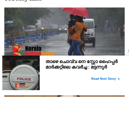
മഴ : കോട്ടയം ജില്ലയിലെ വിദ്യാഭ്യാസ
സ്ഥാപനങ്ങൾക്ക് നാളെ അവധി
ഇന്ന് റെഡ് അലെർട്ടും നാളെ ഓറഞ്ച് അലെർട്ടും പ്രഖ്യാപിച്ച
സാഹചര്യത്തിൽ കോട്ടയം ജില്ലയിലെ പ്രഫഷണൽ കോളജുകൾ
ഉൾപ്പെടെ എല്ലാ വിദ്യാഭ്യാസ സ്ഥാപനങ്ങൾക്കും നാളെ (ഓഗസ്റ്റ് 7,
വെള്ളി) ജില്ലാ കളക്ടർ ചേതൻ കുമാർ മീ