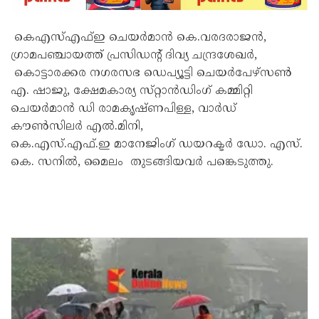
കെഎസ്എഫ്ഇ ചെയർമാൻ കെ.വരദരാജൻ,
ഗ്രാമപഞ്ചായത്ത്‌ പ്രസിഡന്റ്‌ ദിവ്യ ചന്ദ്രശേഖർ,
കൊട്ടാരക്കര നഗരസഭ ഡെപ്യൂട്ടി ചെയർപേഴ്‌സൺ
എ. ഷാജു, ക്ഷേമകാര്യ സ്‌റ്റാൻഡിംഗ് കമ്മിറ്റി
ചെയർമാൻ ഡി രാമകൃഷ്ണപിള്ള, വാർഡ്
കൗൺസിലർ എൽ.മിനി,
കെ.എസ്.എഫ്.ഇ മാനേജിംഗ് ഡയറക്ടർ ഡോ. എസ്.
കെ. സനിൽ, മൈലം തുടങ്ങിയവർ പങ്കെടുത്തു.