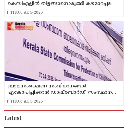
കെസിഎല്ലിൽ തിളങ്ങാനൊരുങ്ങി കൗമാരപ്പട
THU,6 AUG 2026
ബാലസംരക്ഷണ സംവിധാനങ്ങൾ
ഏകോപിപ്പിക്കാൻ ഡാഷ്ബോർഡ്; സംസ്ഥാന
ബാലാവകാശ സംരക്ഷണ കമ്മീഷന്റെ പുതിയ
THU,6 AUG 2026
ഡിജിറ്റൽ സംരംഭം
Latest