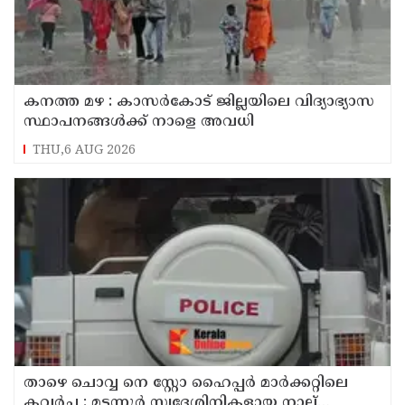
കനത്ത മഴ : കാസർകോട് ജില്ലയിലെ വിദ്യാഭ്യാസ
സ്ഥാപനങ്ങൾക്ക് നാളെ അവധി
THU,6 AUG 2026
താഴെ ചൊവ്വ നെ സ്റ്റോ ഹൈപ്പർ മാർക്കറ്റിലെ
കവർച്ച : മട്ടന്നൂർ സ്വദേശിനികളായ നാല്