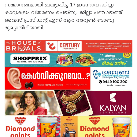
സമ്മാനങ്ങളായി പ്രഖ്യാപിച്ച 17 ഇന്നോവ ക്രിസ്റ്റ
കാറുകളും വിതരണം ചെയ്തു. ജില്ലാ പഞ്ചായത്ത്
വൈസ് പ്രസിഡന്റ് എസ് ആർ അരുൺ ബാബു
മുഖ്യാതിഥിയായി.