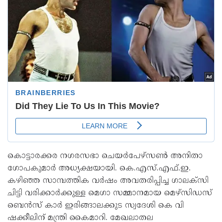
കൊട്ടാരക്കര നഗരസഭാ ചെയർപേഴ്സൺ അനിതാ
ഗോപകുമാർ അധ്യക്ഷയായി. കെ.എസ്.എഫ്.ഇ.
കഴിഞ്ഞ സാമ്പത്തിക വർഷം അവതരിപ്പിച്ച ഗാലക്സി
ചിട്ടി വരിക്കാർക്കുള്ള മെഗാ സമ്മാനമായ മെഴ്‌സിഡസ്
ബെൻസ് കാർ ഇരിങ്ങാലക്കുട സ്വദേശി കെ വി
ഷക്കീലിന് മന്ത്രി കൈമാറി. മേഖലാതല