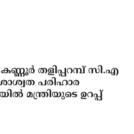
ണ്ണൂർ തളിപ്പറമ്പ് സി.എ
് ശാശ്വത പരിഹാര
ൽ മന്ത്രിയുടെ ഉറപ്പ്