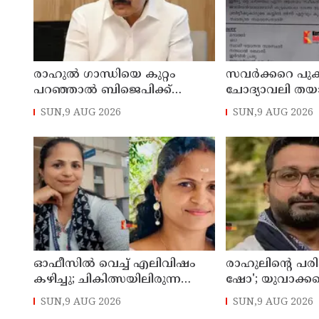
രാഹുല്‍ ഗാന്ധിയെ കുറ്റം
സവര്‍ക്കറെ പുക
പറഞ്ഞാല്‍ ബിജെപിക്ക്
ചോദ്യാവലി തയ
സുഖിക്കും ശശി തരൂരിന്
അധ്യാപകന് സസ്
SUN,9 AUG 2026
SUN,9 AUG 2026
മറുപടിയുമായി കെ സി
വേണുഗോപാല്‍
ഓഫീസില്‍ വെച്ച് എലിവിഷം
രാഹുലിന്റെ പരിപ
കഴിച്ചു; ചികിത്സയിലിരുന്ന
ഷോ'; യുവാക്ക
കാസര്‍കോട് കളക്ടറേറ്റിലെ
തെറ്റിദ്ധരിപ്പിക്
SUN,9 AUG 2026
SUN,9 AUG 2026
സീനിയര്‍ ക്ലര്‍ക്ക് മരിച്ചു
മന്ത്രി ഡാനിഷ്