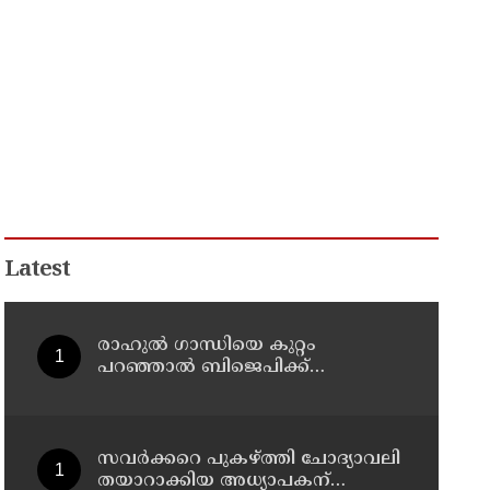
Latest
രാഹുല്‍ ഗാന്ധിയെ കുറ്റം
പറഞ്ഞാല്‍ ബിജെപിക്ക്
സുഖിക്കും ശശി തരൂരിന്
മറുപടിയുമായി കെ സി
വേണുഗോപാല്‍
സവര്‍ക്കറെ പുകഴ്ത്തി ചോദ്യാവലി
തയാറാക്കിയ അധ്യാപകന്