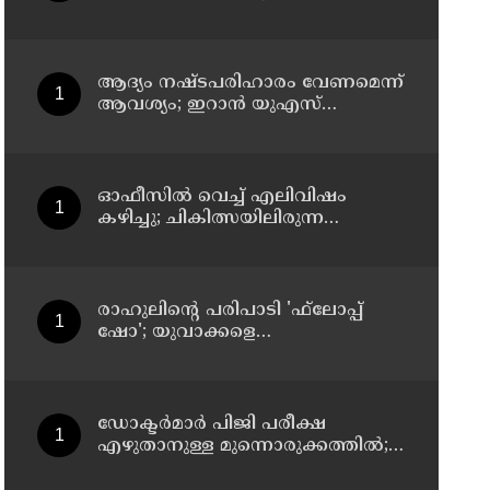
സസ്‌പെന്‍ഷന്‍
ആദ്യം നഷ്ടപരിഹാരം വേണമെന്ന്
ആവശ്യം; ഇറാന്‍ യുഎസ്
നയതന്ത്ര നീക്കങ്ങളില്‍
അനിശ്ചിതത്വം
ഓഫീസില്‍ വെച്ച് എലിവിഷം
കഴിച്ചു; ചികിത്സയിലിരുന്ന
കാസര്‍കോട് കളക്ടറേറ്റിലെ
സീനിയര്‍ ക്ലര്‍ക്ക് മരിച്ചു
രാഹുലിന്റെ പരിപാടി 'ഫ്‌ലോപ്പ്
ഷോ'; യുവാക്കളെ
തെറ്റിദ്ധരിപ്പിക്കുന്നുവെന്ന് യുപി
മന്ത്രി ഡാനിഷ് അന്‍സാരി
ഡോക്ടര്‍മാര്‍ പിജി പരീക്ഷ
എഴുതാനുള്ള മുന്നൊരുക്കത്തില്‍;
കാസര്‍കോട് പാണത്തൂര്‍