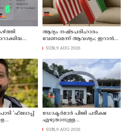
ഴ്ത്തി
ആദ്യം നഷ്ടപരിഹാരം
ാറാക്കിയ
വേണമെന്ന് ആവശ്യം; ഇറാന്‍
‌പെന്‍ഷന്‍
യുഎസ് നയതന്ത്ര നീക്കങ്ങളില്‍
SUN,9 AUG 2026
അനിശ്ചിതത്വം
ാടി 'ഫ്‌ലോപ്പ്
ഡോക്ടര്‍മാര്‍ പിജി പരീക്ഷ
ളെ
എഴുതാനുള്ള
കുന്നുവെന്ന് യുപി
മുന്നൊരുക്കത്തില്‍;
SUN,9 AUG 2026
 അന്‍സാരി
കാസര്‍കോട് പാണത്തൂര്‍