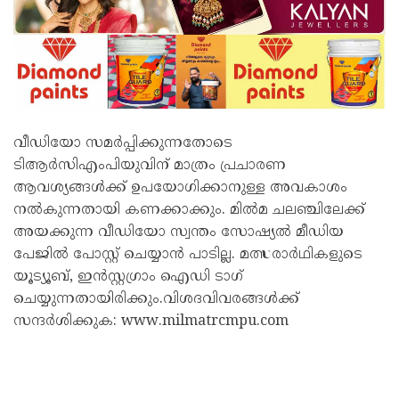
വീഡിയോ സമർപ്പിക്കുന്നതോടെ
ടിആർസിഎംപിയുവിന് മാത്രം പ്രചാരണ
ആവശ്യങ്ങൾക്ക് ഉപയോഗിക്കാനുള്ള അവകാശം
നൽകുന്നതായി കണക്കാക്കും. മിൽമ ചലഞ്ചിലേക്ക്
അയക്കുന്ന വീഡിയോ സ്വന്തം സോഷ്യൽ മീഡിയ
പേജിൽ പോസ്റ്റ് ചെയ്യാൻ പാടില്ല. മത്സരാർഥികളുടെ
യൂട്യൂബ്, ഇൻസ്റ്റഗ്രാം ഐഡി ടാഗ്
ചെയ്യുന്നതായിരിക്കും.വിശദവിവരങ്ങൾക്ക്
സന്ദർശിക്കുക: www.milmatrcmpu.com