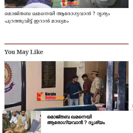
മൊജ്തബ ഖമനെയി ആരോഗ്യവാന്‍ ? ദൃശ്യം
പുറത്തുവിട്ട് ഇറാന്‍ മാധ്യമം
You May Like
അര്‍ജുന്‍ ആയങ്കി റിമാന്‍ഡില്‍ ; തലശ്ശേരി സബ്
ജയിലിലേക്ക് മാറ്റും