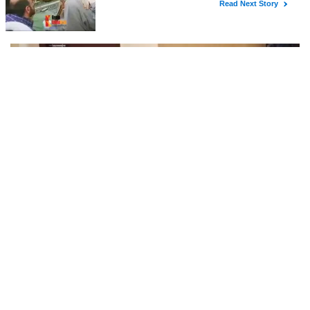
അർജുൻ ആയങ്കിയെ 14 ദിവസത്തേക്ക് റിമാൻഡ് ചെയ്തു.
കൂത്തുപറമ്പ് മജിസ്ട്രേറ്റ് യദുകൃഷ്ണയാണ് അർജുനെ റിമാൻഡ്
ചെയ്തത്. ആഭ്യന്തര മന്ത്രി രമേശ് ചെന്നിത്തലയെ
ഭീഷണിപ്പെടുത്തിയെന്നാരോപിച്ച് ‌
അര്‍ജുന്‍ ആയങ്കിയുടെ ചോദ്യം ചെയ്യല്‍
പൂര്‍ത്തിയായി; കൂത്തുപറമ്പ് മജിസ്ട്രേറ്റിന് മുൻപില്‍
ഹാജരാക്കും
കണ്ണൂർ നഗരത്തിലെ താളിക്കാവിൽപിടിയിലായ സ്വർണം പൊട്ടി
ക്കൽകേസ് പ്രതി അര്‍ജുന്‍ ആയങ്കിയുടെ ചോദ്യം ചെയ്യല്‍
പൂര്‍ത്തിയായി. കൂത്തുപറമ്പ് മജിസ് ട്രേറ്റിന് മുന്നില്‍