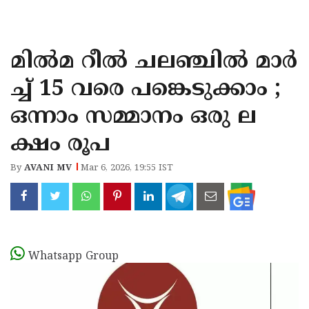
KOZHIKODE
WAYANAD
മിൽമ റീൽ ചലഞ്ചിൽ മാർ
KANNUR
ച്ച് 15 വരെ പങ്കെടുക്കാം ;
KASARAGOD
ഒന്നാം സമ്മാനം ഒരു ല
ക്ഷം രൂപ
By
AVANI MV
Mar 6, 2026, 19:55 IST
Whatsapp Group