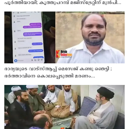
പൂര്‍ത്തിയായി; കൂത്തുപറമ്പ് മജിസ്ട്രേറ്റിന് മുൻപില്‍
ഹാജരാക്കും
ഭാര്യയുടെ വാട്സ്ആപ്പ് മെസേജ് കണ്ടു ഞെട്ടി ;
ഭര്‍ത്താവിനെ കൊലപ്പെടുത്തി മരണം
റോഡപകടമാക്കി മാറ്റാന്‍ കാമുകനുമായി
പദ്ധതിയിട്ട യുവതിയും സുഹൃത്തും ഒളിവില്‍