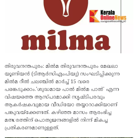
തിരുവനന്തപുരം: മിൽമ തിരുവനന്തപുരം മേഖലാ
യൂണിയൻ (ടിആർസിഎംപിയു) സംഘടിപ്പിക്കുന്ന
മിൽമ റീൽ ചലഞ്ചിൽ മാർച്ച് 15 വരെ
പങ്കെടുക്കാം.'ശുദ്ധമായ പാൽ മിൽമ പാൽ' എന്ന
വിഷയത്തെ ആസ്പദമാക്കി സൃഷ്ടിപരവും
ആകർഷകവുമായ വീഡിയോ തയ്യാറാക്കിയാണ്
പങ്കുവയ്ക്കേണ്ടത്. കഴിഞ്ഞ മാസം ആരംഭിച്ച
മത്സരത്തിന് പൊതുജനങ്ങളിൽ നിന്ന് മികച്ച
പ്രതികരണമാണുള്ളത്.