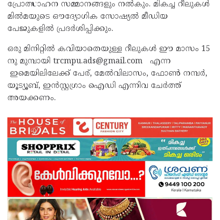
പ്രോത്സാഹന സമ്മാനങ്ങളും നൽകും. മികച്ച റീലുകൾ
മിൽമയുടെ ഔദ്യോഗിക സോഷ്യൽ മീഡിയ
പേജുകളിൽ പ്രദർശിപ്പിക്കും.
ഒരു മിനിറ്റിൽ കവിയാതെയുള്ള റീലുകൾ ഈ മാസം 15
നു മുമ്പായി trcmpu.ads@gmail.com എന്ന
ഇമെയിലിലേക്ക് പേര്, മേൽവിലാസം, ഫോൺ നമ്പർ,
യൂട്യൂബ്, ഇൻസ്റ്റഗ്രാം ഐഡി എന്നിവ ചേർത്ത്
അയക്കണം.