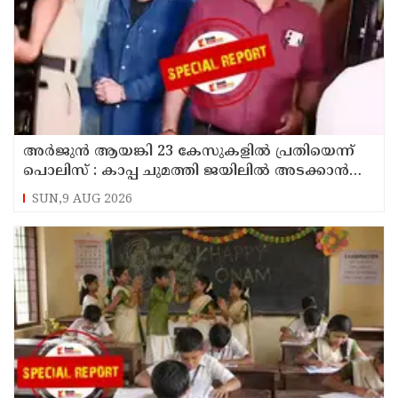
അര്‍ജുന്‍ ആയങ്കി 23 കേസുകളില്‍ പ്രതിയെന്ന്
പൊലിസ് : കാപ്പ ചുമത്തി ജയിലില്‍ അടക്കാന്‍
നീക്കം
SUN,9 AUG 2026