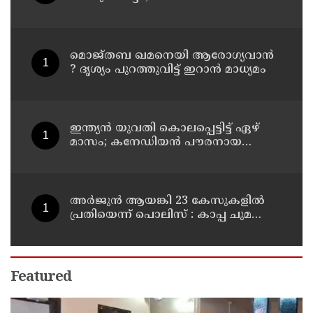
കൊലപ്പെടുത്തി മരണം
റോഡപകടമാക്കി മാറ്റാന്‍
കാമുകനുമായി പദ്ധതിയിട്ട
യുവതിയും സുഹൃത്തും ഒളിവില്‍
മൊജ്തബ ഖമനെയി ആരോഗ്യവാന്‍
? ദൃശ്യം പുറത്തുവിട്ട് ഇറാന്‍ മാധ്യമം
ഇന്ത്യന്‍ യുവതി കൊലപ്പെട്ടിട്ട് ഏഴ്
മാസം; കനേഡിയന്‍ പൗരനായ
പങ്കാളി അറസ്റ്റില്‍
അര്‍ജുന്‍ ആയങ്കി 23 കേസുകളില്‍
പ്രതിയെന്ന് പൊലിസ് : കാപ്പ ചുമത്തി
ജയിലില്‍ അടക്കാന്‍ നീക്കം
Featured