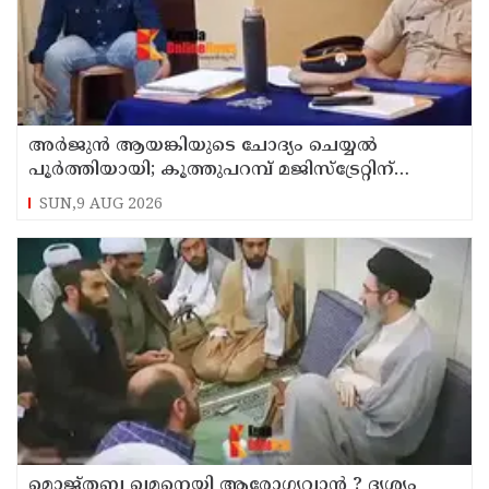
അര്‍ജുന്‍ ആയങ്കിയുടെ ചോദ്യം ചെയ്യല്‍
പൂര്‍ത്തിയായി; കൂത്തുപറമ്പ് മജിസ്ട്രേറ്റിന്
മുൻപില്‍ ഹാജരാക്കും
SUN,9 AUG 2026
മൊജ്തബ ഖമനെയി ആരോഗ്യവാന്‍ ? ദൃശ്യം