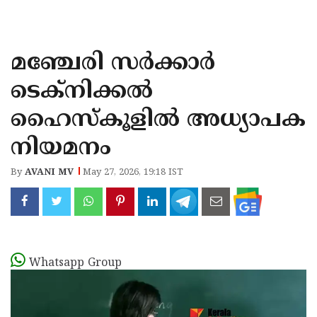
KOZHIKODE
WAYANAD
മഞ്ചേരി സർക്കാർ
KANNUR
ടെക്നിക്കൽ
KASARAGOD
ഹൈസ്‌കൂളിൽ അധ്യാപക
നിയമനം
By
AVANI MV
May 27, 2026, 19:18 IST
Whatsapp Group