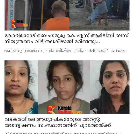
കോഴിക്കോട്-ബെംഗളൂരു കെ എസ് ആര്‍ടിസി ബസ്
നിയന്ത്രണം വിട്ട് തലകീഴായി മറിഞ്ഞു;
ഡ്രൈവര്‍ക്കും കണ്ടക്ടര്‍ക്കും ദാരുണാന്ത്യം
ബെംഗളൂരു രാമനഗര ബിഡതിയില്‍ രാവിലെ 6.40നാണ്അപകടം.
വടകരയിലെ അധ്യാപികമാരുടെ അറസ്റ്റ്:
അന്വേഷണം സംസ്ഥാനത്തിന് പുറത്തേയ്ക്ക്