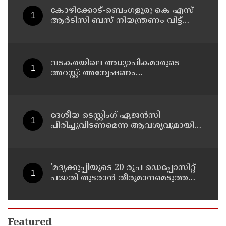
കോഴിക്കോട്-ബെംഗളൂരു കെ എസ്
ആര്‍ടിസി ബസ് നിയന്ത്രണം വിട്ട്
തലകീഴായി മറിഞ്ഞു; ഡ്രൈവര്‍ക്കും
കണ്ടക്ടര്‍ക്കും ദാരുണാന്ത്യം
വടകരയിലെ അധ്യാപികമാരുടെ
അറസ്റ്റ്: അന്വേഷണം
സംസ്ഥാനത്തിന് പുറത്തേയ്ക്ക്
ദേശീയ ടെസ്റ്റിംഗ് ഏജന്‍സി
പിരിച്ചുവിടണമെന്ന ആവശ്യവുമായി
കോക്രോച്ച് ജനതാ പാര്‍ട്ടി
'മദ്യക്കുപ്പിയുടെ 20 രൂപ ഡെപ്പോസിറ്റ്
പദ്ധതി തുടരാന്‍ തീരുമാനമെടുത്ത
എക്സൈസ് മന്ത്രി എം ലിജുവിന്
നന്ദി'; അഭിനന്ദിച്ച് മുന്‍ മന്ത്രി എം ബി
രാജേഷ്
Featured