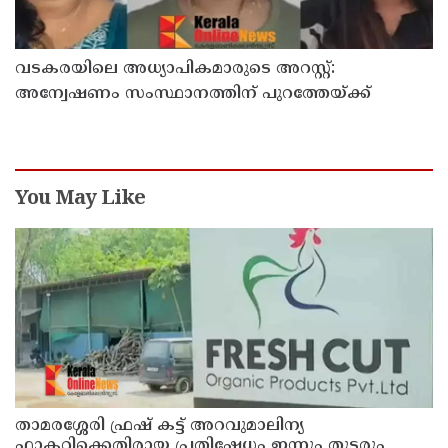
വടകരയിലെ അധ്യാപികമാരുടെ അറസ്റ്റ്:
അന്വേഷണം സംസ്ഥാനത്തിന് പുറത്തേയ്ക്ക്
You May Like
താമരശ്ശേരി ഫ്രഷ് കട്ട് അറവുമാലിന്യ
ഫാക്ടറിക്കെതിരായ പ്രതിഷേധം ഇന്നും തുടരും