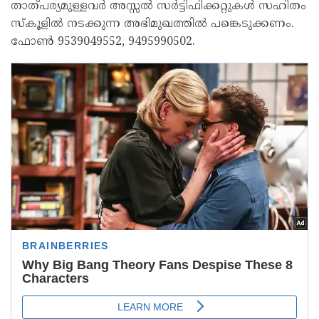
താത്പര്യമുള്ളവർ അസ്സൽ സർട്ടിഫിക്കറ്റുകൾ സഹിതം
സ്‌കൂളിൽ നടക്കുന്ന അഭിമുഖത്തിൽ പങ്കെടുക്കണം.
ഫോൺ 9539049552, 9495990502.