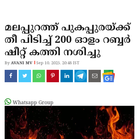
KOZHIKODE
WAYANAD
മലപ്പുറത്ത് പുകപ്പുരയ്ക്ക്
KANNUR
തീ പിടിച്ച് 200 ഓളം റബ്ബർ
KASARAGOD
ഷീറ്റ് കത്തി നശിച്ചു
By
AVANI MV
Sep 10, 2025, 20:48 IST
Whatsapp Group