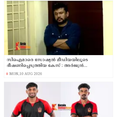
സിഐമാരെ സോഷ്യൽ മീഡിയയിലൂടെ
ഭീഷണിപ്പെടുത്തിയ കേസ് : അർജുൻ
ആയങ്കിയുടെ വീട്ടിൽ നിന്നും ലാപ്ടോപ്പ്
MON,10 AUG 2026
പിടിച്ചെടുത്ത്‌ പോലീസ്