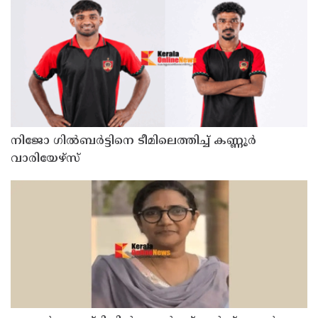
സ്വദേശിയായ 23 വയസുകാരൻ പിടിയിൽ
നിജോ ഗിൽബർട്ടിനെ ടീമിലെത്തിച്ച് കണ്ണൂർ
വാരിയേഴ്സ്