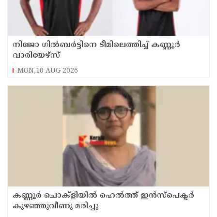
നിജോ ഗിൽബർട്ടിനെ ടീമിലെത്തിച്ച് കണ്ണൂർ
വാരിയേഴ്സ്
MON,10 AUG 2026
കണ്ണൂർ ചൊക്ളിയിൽ ഹെൽത്ത് ഇൻസ്പെക്ടർ
കുഴഞ്ഞുവീണു മരിച്ചു