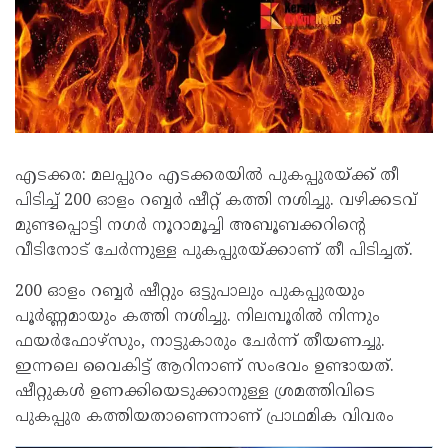
എടക്കര: മലപ്പുറം എടക്കരയിൽ പുകപ്പുരയ്ക്ക് തീ
പിടിച്ച് 200 ഓളം റബ്ബർ ഷീറ്റ് കത്തി നശിച്ചു. വഴിക്കടവ്
മുണ്ടപ്പൊട്ടി നഗർ നൂറാമൂച്ചി അബൂബക്കറിൻ്റെ
വീടിനോട് ചേർന്നുള്ള പുകപ്പുരയ്ക്കാണ് തീ പിടിച്ചത്.
200 ഓളം റബ്ബർ ഷീറ്റും ഒട്ടുപാലും പുകപ്പുരയും
പൂർണ്ണമായും കത്തി നശിച്ചു. നിലമ്പൂരിൽ നിന്നും
ഫയർഫോഴ്സും, നാട്ടുകാരും ചേർന്ന് തീയണച്ചു.
ഇന്നലെ വൈകിട്ട് ആറിനാണ് സംഭവം ഉണ്ടായത്.
ഷീറ്റുകൾ ഉണക്കിയെടുക്കാനുള്ള ശ്രമത്തിവിടെ
പുകപ്പുര കത്തിയതാണെന്നാണ് പ്രാഥമിക വിവരം