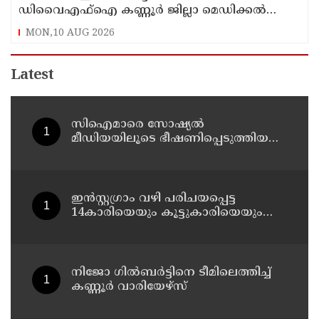
ഡിവൈഎഫ്‌ഐ കണ്ണൂർ ജില്ലാ മെഡിക്കൽ
ഓഫീസ് ഉപരോധിച്ചു
MON,10 AUG 2026
Latest
സിഐമാരെ സോഷ്യൽ
മീഡിയയിലൂടെ ഭീഷണിപ്പെടുത്തിയ
കേസ് : അർജുൻ ആയങ്കിയുടെ
വീട്ടിൽ നിന്നും ലാപ്ടോപ്പ്
പിടിച്ചെടുത്ത്‌ പോലീസ്
ഇൻസ്റ്റഗ്രാം വഴി പരിചയപ്പെട്ട
14കാരിയെയും കൂട്ടുകാരിയെയും
ഒരേദിവസം പീഡിപ്പിച്ചു; നഗ്നദൃശ്യം
പകര്‍ത്തി: കണ്ണൂർ ചപ്പാരപ്പടവ്
സ്വദേശിയായ 23 വയസുകാരൻ
പിടിയിൽ
നിജോ ഗിൽബർട്ടിനെ ടീമിലെത്തിച്ച്
കണ്ണൂർ വാരിയേഴ്സ്