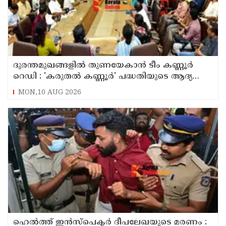
ദുരന്തമുഖങ്ങളിൽ തുണയേകാൻ ടീം കണ്ണൂർ
റെഡി : 'കരുതൽ കണ്ണൂർ' പദ്ധതിയുടെ ആദ്യ
യോഗം ചേർന്നു
MON,10 AUG 2026
ഹെൽത്ത് ഇൻസ്പെക്ടർ ദീപലേഖയുടെ മരണം :