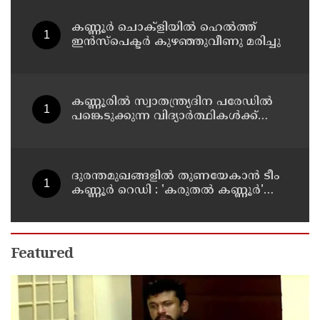
കണ്ണൂർ ചൊക്ളിയിൽ ഹെൽത്ത്
ഇൻസ്പെക്ടർ കുഴഞ്ഞുവീണു മരിച്ചു
കണ്ണൂരിൽ സ്വാതന്ത്ര്യദിന പരേഡിൽ
പങ്കെടുക്കുന്ന വിദ്യാർത്ഥികൾക്ക്
യാത്രാ ഇളവ് അനുവദിക്കും
ദുരന്തമുഖങ്ങളിൽ തുണയേകാൻ ടീം
കണ്ണൂർ റെഡി : 'കരുതൽ കണ്ണൂർ'
പദ്ധതിയുടെ ആദ്യ യോഗം ചേർന്നു
Featured