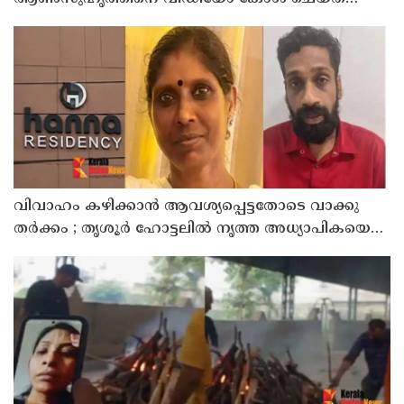
യുവതി ജീവനൊടുക്കി
വിവാഹം കഴിക്കാന്‍ ആവശ്യപ്പെട്ടതോടെ വാക്കു
തര്‍ക്കം ; തൃശൂര്‍ ഹോട്ടലില്‍ നൃത്ത അധ്യാപികയെ
കഴുത്തുഞെരിച്ചു കൊലപ്പെടുത്തി സുഹൃത്ത്