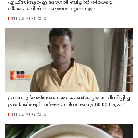
എഫ്‌സിആര്‍എ ഭേദഗതി ബില്ലില്‍ തിരക്കിട്ട
നീക്കം; ബില്‍ നാളെയോ മറ്റന്നാളോ
കൊണ്ടുവന്നേക്കും
THU,6 AUG 2026
പ്രായപൂര്‍ത്തിയാകാത്ത പെണ്‍കുട്ടിയെ പീഡിപ്പിച്ച
പ്രതിക്ക് ആറ് വര്‍ഷം കഠിനതടവും 60,000 രൂപ
പിഴയും
THU,6 AUG 2026