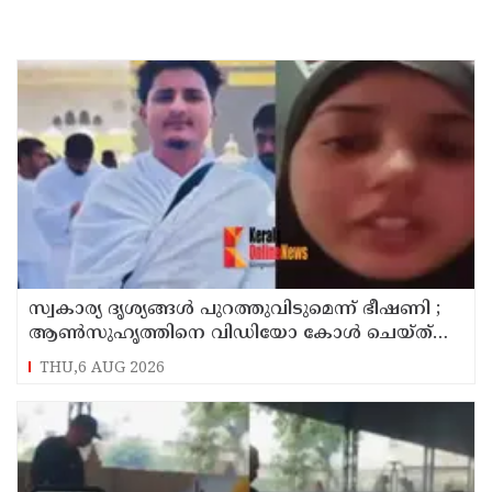
സ്വകാര്യ ദൃശ്യങ്ങള്‍ പുറത്തുവിടുമെന്ന് ഭീഷണി ;
ആണ്‍സുഹൃത്തിനെ വിഡിയോ കോള്‍ ചെയ്ത്
യുവതി ജീവനൊടുക്കി
THU,6 AUG 2026