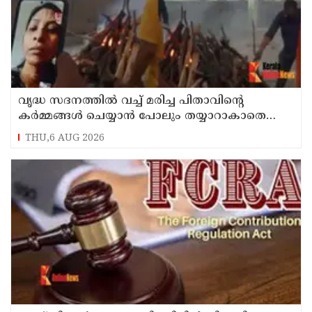
വൃദ്ധ സദനത്തില്‍ വച്ച് മരിച്ച പിതാവിന്റെ
കര്‍മ്മങ്ങള്‍ ചെയ്യാന്‍ പോലും തയ്യാറാകാതെ
മക്കള്‍ ; ചടങ്ങുകള്‍ വീഡിയോ കോളിലൂടെ
THU,6 AUG 2026
ലൈവായി കണ്ടു !