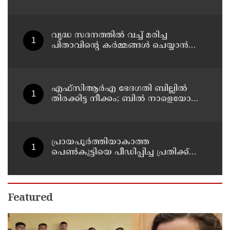
തൃശൂര്‍ ഹോട്ടലില്‍ നൃത്ത
അധ്യാപികയെ കഴുത്തുഞെരിച്ചു
കൊലപ്പെടുത്തി സുഹൃത്ത്
വൃദ്ധ സദനത്തില്‍ വച്ച് മരിച്ച
പിതാവിന്റെ കര്‍മ്മങ്ങള്‍ ചെയ്യാന്‍
പോലും തയ്യാറാകാതെ മക്കള്‍ ;
ചടങ്ങുകള്‍ വീഡിയോ കോളിലൂടെ
ലൈവായി കണ്ടു !
എഫ്‌സിആര്‍എ ഭേദഗതി ബില്ലില്‍
തിരക്കിട്ട നീക്കം; ബില്‍ നാളെയോ
മറ്റന്നാളോ കൊണ്ടുവന്നേക്കും
പ്രായപൂര്‍ത്തിയാകാത്ത
പെണ്‍കുട്ടിയെ പീഡിപ്പിച്ച പ്രതിക്ക്
ആറ് വര്‍ഷം കഠിനതടവും 60,000 രൂപ
പിഴയും
Featured