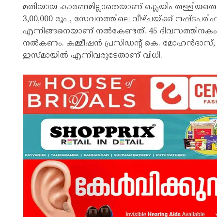
മതിയായ കാരണമില്ലാതെയാണ് ക്ലെയിം തള്ളിയതെ
3,00,000 രൂപ, സേവനത്തിലെ വീഴ്ചയ്ക്ക് നഷ്ടപരി
എന്നിങ്ങനെയാണ് നൽകേണ്ടത്. 45 ദിവസത്തിനക
നൽകണം. കമ്മീഷൻ പ്രസിഡന്റ് കെ. മോഹൻദാസ്, അം
ഇസ്മായിൽ എന്നിവരുടേതാണ് വിധി.