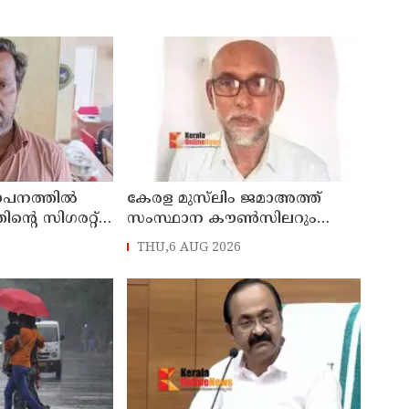
ഥാപനത്തിൽ
കേരള മുസ്‌ലിം ജമാഅത്ത്
തിന്റെ സിഗരറ്റ്
സംസ്ഥാന കൗൺസിലറും
നാട്
തളിപ്പറമ്പിലെ മുതിർന്ന മാധ്യമ
THU,6 AUG 2026
സെയിൽസ്മാൻ
പ്രവർത്തകനുമായ ബി എ
പിടിയിൽ
അലി മൊഗ്രാൽ നിര്യാതനായി