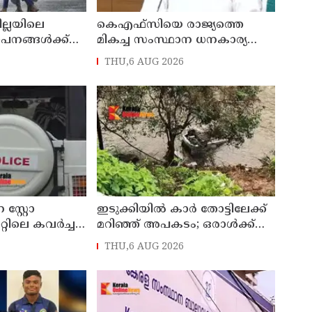
ില്ലയിലെ
കെഎഫ്‌സിയെ രാജ്യത്തെ
ഥാപനങ്ങൾക്ക്
മികച്ച സംസ്ഥാന ധനകാര്യ
സ്ഥാപനമാക്കും: മുഖ്യമന്ത്രി വി
THU,6 AUG 2026
ഡി സതീശൻ
സ്റ്റോ
ഇടുക്കിയിൽ കാർ തോട്ടിലേക്ക്
്റിലെ കവർച്ച :
മറിഞ്ഞ് അപകടം; ഒരാൾക്ക്
േശിനികളായ നാല്
ദാരുണാന്ത്യം
THU,6 AUG 2026
യിൽ