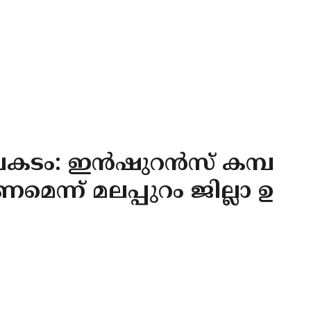
അപകടം: ഇൻഷുറൻസ് കമ്പ
െന്ന് മലപ്പുറം ജില്ലാ ഉ