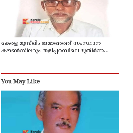
കേരള മുസ്‌ലിം ജമാഅത്ത് സംസ്ഥാന
കൗൺസിലറും തളിപ്പറമ്പിലെ മുതിർന്ന
മാധ്യമ പ്രവർത്തകനുമായ ബി എ അലി
മൊഗ്രാൽ നിര്യാതനായി
You May Like