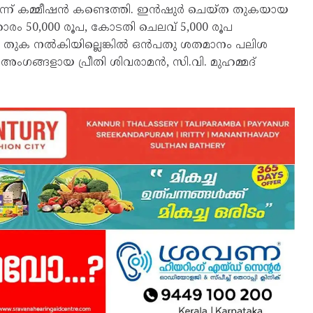
ന്ന് കമ്മീഷൻ കണ്ടെത്തി. ഇൻഷുർ ചെയ്ത തുകയായ
ഹാരം 50,000 രൂപ, കോടതി ചെലവ് 5,000 രൂപ
ം തുക നൽകിയില്ലെങ്കിൽ ഒൻപതു ശതമാനം പലിശ
ഗങ്ങളായ പ്രീതി ശിവരാമൻ, സി.വി. മുഹമ്മദ്