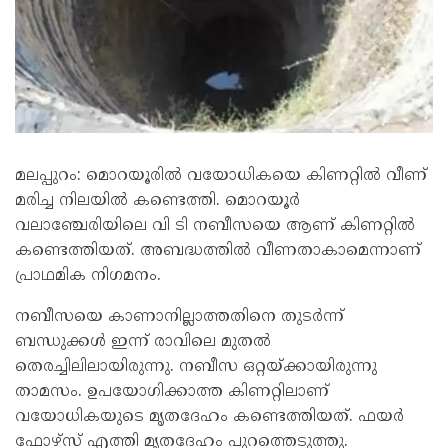
മലപ്പുറം: മൊറയൂരിൽ വയോധികയെ കിണറ്റിൽ വീണ്
മരിച്ച നിലയിൽ കണ്ടെത്തി. മൊറയൂർ
വലാഞ്ചേരിയിലെ വി ടി നബീസയെ ആണ് കിണറ്റിൽ
കണ്ടെത്തിയത്. അബദ്ധത്തിൽ വീണതാകാമെന്നാണ്
പ്രാഥമിക നിഗമനം.
നബീസയെ കാണാനില്ലാത്തതിനെ തുടർന്ന്
ബന്ധുക്കൾ ഇന്ന് രാവിലെ മുതൽ
തെരച്ചിലിലായിരുന്നു. നബീസ ഒറ്റയ്ക്കായിരുന്നു
താമസം. ഉപയോഗിക്കാത്ത കിണറ്റിലാണ്
വയോധികയുടെ മൃതദേഹം കണ്ടെത്തിയത്. ഫയർ
ഫോഴ്സ് എത്തി മൃതദേഹം പുറത്തെടുത്തു.