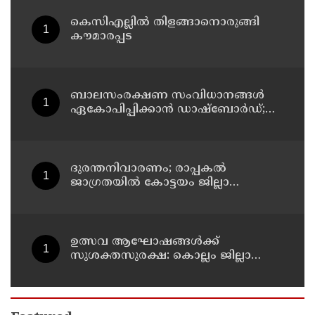
കെസിഎല്ലിൽ തിളങ്ങാനൊരുങ്ങി
കൗമാരപ്പട
ബാലസംരക്ഷണ സംവിധാനങ്ങൾ
ഏകോപിപ്പിക്കാൻ ഡാഷ്ബോർഡ്;
സംസ്ഥാന ബാലാവകാശ സംരക്ഷണ
കമ്മീഷന്റെ പുതിയ ഡിജിറ്റൽ
സംരംഭം
ദുരന്തനിവാരണം; രാപ്പകൽ
ജാഗ്രതയിൽ കോട്ടയം ജില്ലാ
എമർജൻസി ഓപ്പറേഷൻ സെന്റർ
ഉത്സവ ആഘോഷങ്ങൾക്ക്
സുശക്തസുരക്ഷ: കൊല്ലം ജില്ലാ
കലക്ടർ