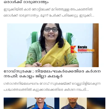
ഒരാൾക്ക് ദാരുണാന്ത്യം
ഇടുക്കിയിൽ കാർ തോട്ടിലേക്ക് മറിഞ്ഞുള്ള അപകടത്തിൽ
ഒരാൾക്ക് ദാരുണാന്ത്യം. മൂന്ന് പേർക്ക് പരിക്കേറ്റു. ഇടുക്കി
ഏലപ്പാറക്ക് സമീപം നാലാം മൈലിൽ ആണ് അപകടം നടന്നത്.
റോഡ്‌സുരക്ഷ ; നിയമലംഘകർക്കെതിരെ കർശന
നടപടി: കൊല്ലം ജില്ലാ കലക്ടർ
ഗതാഗതനിയമലംഘനം റോഡ് സുരക്ഷയ്ക്ക് വെല്ലുവിളിയാകുന്ന
പശ്ചാത്തലത്തിൽ കുറ്റക്കാർക്കെതിരെ കർശന നടപടി
സ്വീകരിക്കുമെന്ന് ജില്ലാ കലക്ടർ ആനി ജൂല തോമസ് മുന്നറിയിപ്പ്
നൽകി.