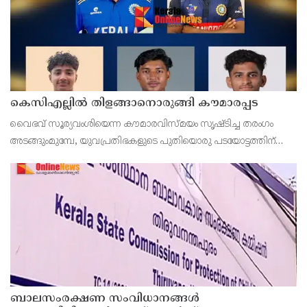
കെസിഎല്ലിൽ തിളങ്ങാനൊരുങ്ങി കൗമാരപ്പട
വൈഭവ് സൂര്യവംശിയെന്ന കൗമാരവിസ്മയം സൃഷ്ടിച്ച തരംഗം
അടങ്ങുംമുമ്പേ, യുവപ്രതിഭകളുടെ പുതിയൊരു പടയോട്ടത്തിന്
വേദിയാകാൻ ഒരുങ്ങുകയാണ് കേരള ക്രിക്കറ്റ് ലീഗിന്റെ മൂന്നാം
സീസൺ
ബാലസംരക്ഷണ സംവിധാനങ്ങൾ