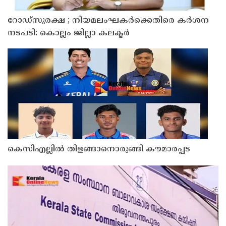
റോഡ്‌സുരക്ഷ ; നിയമലംഘകർക്കെതിരെ കർശന
നടപടി: കൊല്ലം ജില്ലാ കലക്ടർ
കെസിഎല്ലിൽ തിളങ്ങാനൊരുങ്ങി കൗമാരപ്പട