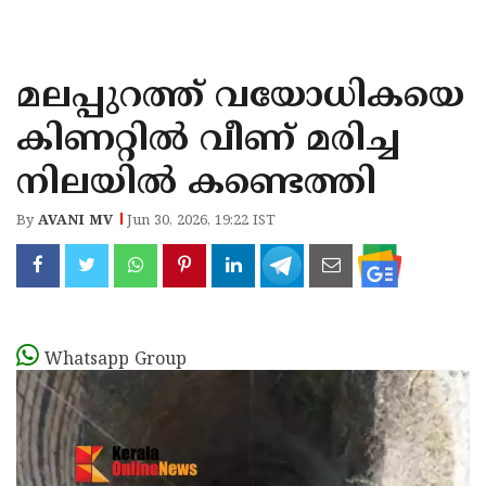
KOZHIKODE
WAYANAD
മലപ്പുറത്ത് വയോധികയെ
KANNUR
കിണറ്റിൽ വീണ് മരിച്ച
KASARAGOD
നിലയിൽ കണ്ടെത്തി
By
AVANI MV
Jun 30, 2026, 19:22 IST
Whatsapp Group