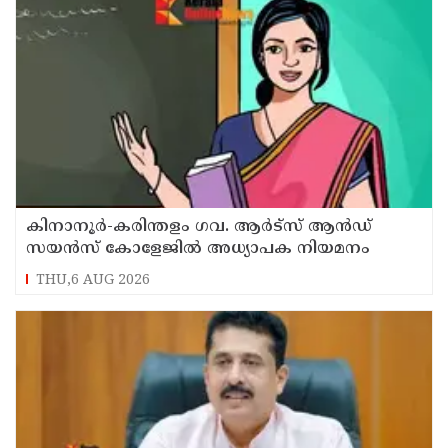
കിനാനൂർ-കരിന്തളം ഗവ. ആർട്‌സ് ആൻഡ്
സയൻസ് കോളേജിൽ അധ്യാപക നിയമനം
THU,6 AUG 2026