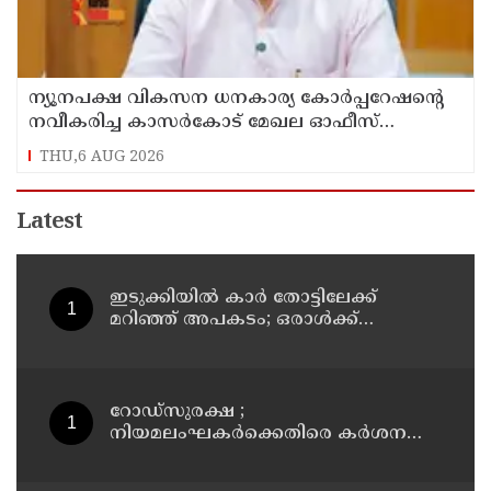
ന്യൂനപക്ഷ വികസന ധനകാര്യ കോർപ്പറേഷന്റെ
നവീകരിച്ച കാസർകോട് മേഖല ഓഫീസ്
ആഗസ്ത് 10ന് മന്ത്രി എൻ.ഷംസുദ്ദീൻ നാടിന്
THU,6 AUG 2026
സമർപ്പിക്കും
Latest
ഇടുക്കിയിൽ കാർ തോട്ടിലേക്ക്
മറിഞ്ഞ് അപകടം; ഒരാൾക്ക്
ദാരുണാന്ത്യം
റോഡ്‌സുരക്ഷ ;
നിയമലംഘകർക്കെതിരെ കർശന
നടപടി: കൊല്ലം ജില്ലാ കലക്ടർ