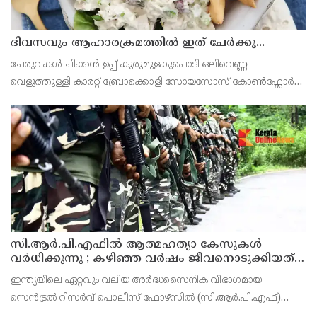
ദിവസവും ആഹാരക്രമത്തിൽ ഇത് ചേർക്കൂ...
ചേരുവകൾ ചിക്കൻ ഉപ്പ് കുരുമുളകുപൊടി ഒലിവെണ്ണ
വെളുത്തുള്ളി കാരറ്റ് ബ്രോക്കൊളി സോയസോസ് കോൺഫ്ലോർ
ഉപ്പ് തയ്യാറാക്കുന്ന വിധം ചിക്കൻ നന്നായി കഴുകി വൃത്തിയാക്കിയത്
ചെറിയ കഷ്ണങ്ങളാക്കി അര ടീസ്പൂൺ കുരുമുളകുപൊട
സി.ആർ.പി.എഫിൽ ആത്മഹത്യാ കേസുകൾ
വർധിക്കുന്നു ; കഴിഞ്ഞ വർഷം ജീവനൊടുക്കിയത്
59 പേർ
ഇന്ത്യയിലെ ഏറ്റവും വലിയ അർദ്ധസൈനിക വിഭാഗമായ
സെൻട്രൽ റിസർവ് പൊലീസ് ഫോഴ്‌സിൽ (സി.ആർ.പി.എഫ്)
ആത്മഹത്യാ കേസുകൾ വർധിക്കുന്നു. 2025-ൽ 59