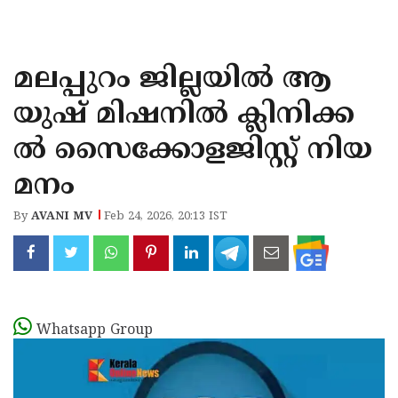
KOZHIKODE
WAYANAD
മലപ്പുറം ജില്ലയിൽ ആ
KANNUR
യുഷ് മിഷനിൽ ക്ലിനിക്ക
KASARAGOD
ൽ സൈക്കോളജിസ്റ്റ് നിയ
മനം
By
AVANI MV
Feb 24, 2026, 20:13 IST
Whatsapp Group