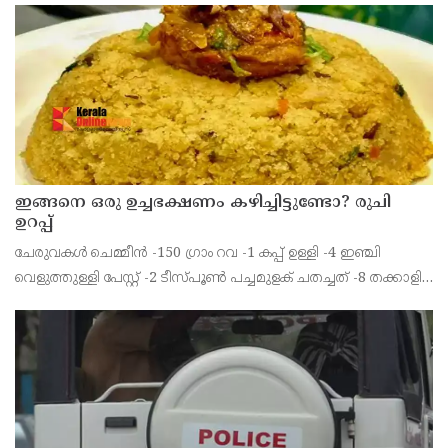
സി.ആർ.പി.എഫ് അംഗങ്ങളാണ് സ്വയം ജീവൻ അവസാനിപ്പിച്ചത്.
കഴിഞ്ഞ അഞ്ച് വർഷ
ഇങ്ങനെ ഒരു ഉച്ചഭക്ഷണം കഴിച്ചിട്ടുണ്ടോ? രുചി
ഉറപ്പ്
ചേരുവകൾ ചെമ്മീൻ -150 ഗ്രാം റവ -1 കപ്പ് ഉള്ളി -4 ഇഞ്ചി
വെളുത്തുള്ളി പേസ്റ്റ് -2 ടീസ്പൂൺ പച്ചമുളക് ചതച്ചത് -8 തക്കാളി
-2 ചുവന്ന മുളക് പൗഡി -1 ടീസ്പൂൺ മഞ്ഞൾ പൊടി -1/2
ടീസ്പൂൺ ഗരം മസാല -1/2 ടീസ്പൂൺ മല്ലി