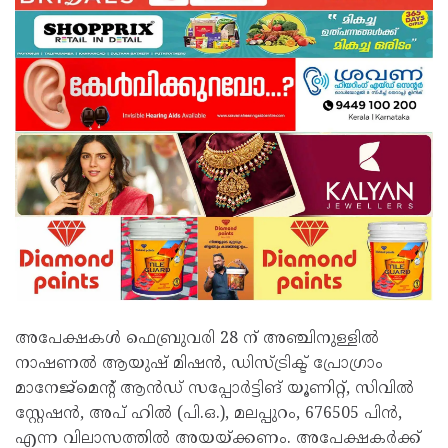
അപേക്ഷകൾ ഫെബ്രുവരി 28 ന് അഞ്ചിനുള്ളിൽ
നാഷണൽ ആയുഷ് മിഷൻ, ഡിസ്ട്രിക്ട് പ്രോഗ്രാം
മാനേജ്മെന്റ് ആൻഡ് സപ്പോർട്ടിങ് യൂണിറ്റ്, സിവിൽ
സ്റ്റേഷൻ, അപ് ഹിൽ (പി.ഒ.), മലപ്പുറം, 676505 പിൻ,
എന്ന വിലാസത്തിൽ അയയ്ക്കണം. അപേക്ഷകർക്ക്