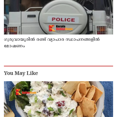
ഗുരുവായൂരിൽ രണ്ട് വ്യാപാര സ്ഥാപനങ്ങളിൽ
മോഷണം
You May Like