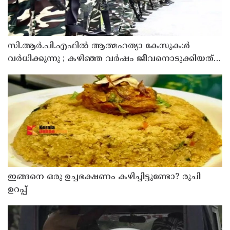
സി.ആർ.പി.എഫിൽ ആത്മഹത്യാ കേസുകൾ
വർധിക്കുന്നു ; കഴിഞ്ഞ വർഷം ജീവനൊടുക്കിയത്
59 പേർ
ഇങ്ങനെ ഒരു ഉച്ചഭക്ഷണം കഴിച്ചിട്ടുണ്ടോ? രുചി
ഉറപ്പ്