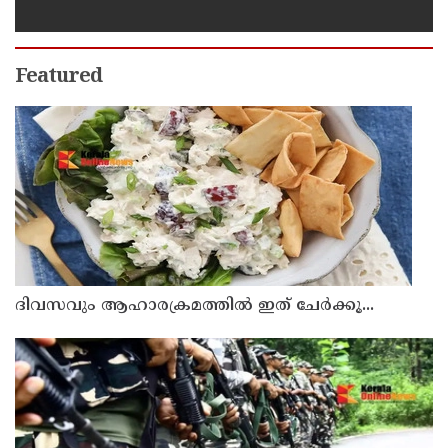
അറസ്റ്റില്‍; ഗര്‍ഭഛിദ്ര ഗുളികകളും
പിടിച്ചെടുത്തു
Featured
ദിവസവും ആഹാരക്രമത്തിൽ ഇത് ചേർക്കൂ...