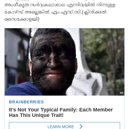
അംഗീകൃത സർവകലാശാല എന്നിവയിൽ നിന്നുള്ള
കോഴ്സ് അല്ലെങ്കിൽ എം.എസ്.സി.(ക്ലിനിക്കൽ
സൈക്കോളജി)