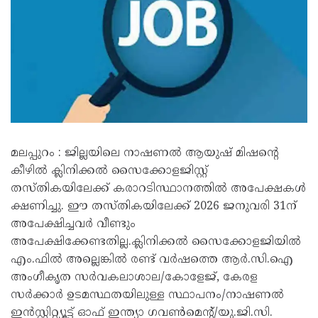
മലപ്പുറം : ജില്ലയിലെ നാഷണൽ ആയുഷ് മിഷന്റെ
കീഴിൽ ക്ലിനിക്കൽ സൈക്കോളജിസ്റ്റ്
തസ്തികയിലേക്ക് കരാറടിസ്ഥാനത്തിൽ അപേക്ഷകൾ
ക്ഷണിച്ചു. ഈ തസ്തികയിലേക്ക് 2026 ജനുവരി 31ന്
അപേക്ഷിച്ചവർ വീണ്ടും
അപേക്ഷിക്കേണ്ടതില്ല.ക്ലിനിക്കൽ സൈക്കോളജിയിൽ
എം.ഫിൽ അല്ലെങ്കിൽ രണ്ട് വർഷത്തെ ആർ.സി.ഐ
അംഗീകൃത സർവകലാശാല/കോളേജ്, കേരള
സർക്കാർ ഉടമസ്ഥതയിലുള്ള സ്ഥാപനം/നാഷണൽ
ഇൻസ്റ്റിറ്റ്യൂട്ട് ഓഫ് ഇന്ത്യാ ഗവൺമെന്റ്/യു.ജി.സി.