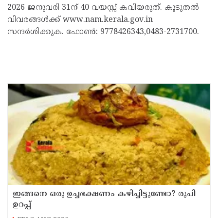
2026 ജനുവരി 31ന് 40 വയസ്സ് കവിയരുത്. കൂടുതൽ
വിവരങ്ങൾക്ക് www.nam.kerala.gov.in
സന്ദർശിക്കുക. ഫോൺ: 9778426343,0483-2731700.
ഇങ്ങനെ ഒരു ഉച്ചഭക്ഷണം കഴിച്ചിട്ടുണ്ടോ? രുചി
ഉറപ്പ്