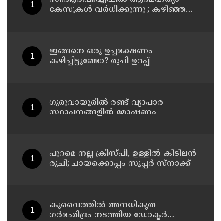
കേസുകൾ വർധിക്കുന്നു ; കഴിഞ്ഞ
വർഷം ജീവനൊടുക്കിയത് 59 പേർ
ഇങ്ങനെ ഒരു ഉച്ചഭക്ഷണം
കഴിച്ചിട്ടുണ്ടോ? രുചി ഉറപ്പ്
ഗുരുവായൂരിൽ രണ്ട് വ്യാപാര
സ്ഥാപനങ്ങളിൽ മോഷണം
പുറമെ നല്ല ക്രിസ്പി, ഉള്ളിൽ കിടിലൻ
രുചി; ചായക്കൊപ്പം സൂപ്പർ സ്നാക്ക്
കുവൈത്തില്‍ അനധികൃത
ഗര്‍ഭഛിദ്രം നടത്തിയ ഡോക്ടര്‍