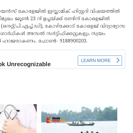
സയൻസ് കോളേജിൽ ഇസ്ലാമിക് ഹിസ്റ്ററി വിഷയത്തിൽ
ുഖം ജൂൺ 23 ന് ഉച്ചയ്ക്ക് രണ്ടിന് കോളെജിൽ
നെറ്റ്/പി.എച്ച്.ഡി), കോഴിക്കോട് കോളെജ് വിദ്യാഭ്യാസ
ദ്യോഗാർഥികൾ അസൽ സർട്ടിഫിക്കറ്റുകളും സ്വയം
തിന് ഹാജരാകണം. ഫോൺ- 9188900203.