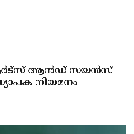
 ആർട്സ് ആൻഡ് സയൻസ്
്യാപക നിയമനം