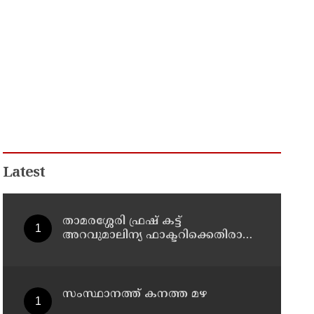
Latest
താമരശ്ശേരി ഫ്രഷ് കട്ട്
അറവുമാലിന്യ ഫാക്ടറിക്കെതിരായ
പ്രതിഷേധം ഇന്നും തുടരും
സംസ്ഥാനത്ത് കനത്ത മഴ