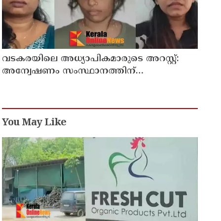
വടകരയിലെ അധ്യാപികമാരുടെ അറസ്റ്റ്:
അന്വേഷണം സംസ്ഥാനത്തിന്
പുറത്തേയ്ക്ക്
You May Like