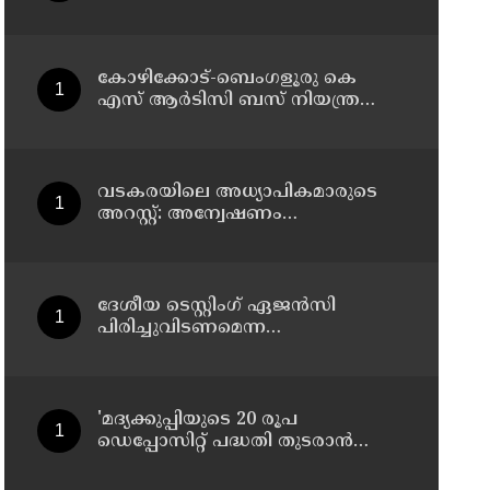
കോഴിക്കോട്-ബെംഗളൂരു കെ
എസ് ആര്‍ടിസി ബസ് നിയന്ത്രണം
വിട്ട് തലകീഴായി മറിഞ്ഞു;
ഡ്രൈവര്‍ക്കും കണ്ടക്ടര്‍ക്കും
ദാരുണാന്ത്യം
വടകരയിലെ അധ്യാപികമാരുടെ
അറസ്റ്റ്: അന്വേഷണം
സംസ്ഥാനത്തിന് പുറത്തേയ്ക്ക്
ദേശീയ ടെസ്റ്റിംഗ് ഏജന്‍സി
പിരിച്ചുവിടണമെന്ന
ആവശ്യവുമായി കോക്രോച്ച്
ജനതാ പാര്‍ട്ടി
'മദ്യക്കുപ്പിയുടെ 20 രൂപ
ഡെപ്പോസിറ്റ് പദ്ധതി തുടരാന്‍
തീരുമാനമെടുത്ത എക്സൈസ്
മന്ത്രി എം ലിജുവിന് നന്ദി';