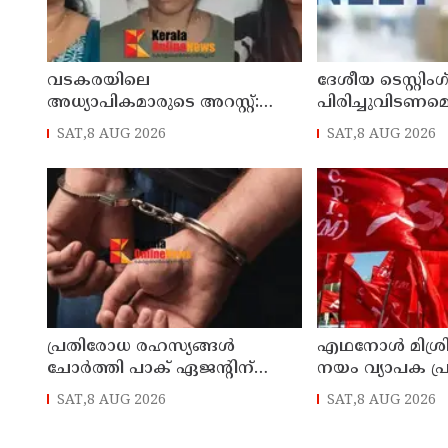
വടകരയിലെ
ദേശീയ ടെസ്റ്റി
അധ്യാപികമാരുടെ അറസ്റ്റ്:
പിരിച്ചുവിടണമെ
അന്വേഷണം സംസ്ഥാനത്തിന്
ആവശ്യവുമായി ക
SAT,8 AUG 2026
SAT,8 AUG 2026
പുറത്തേയ്ക്ക്
ജനതാ പാര്‍ട്ടി
പ്രതിരോധ രഹസ്യങ്ങള്‍
എഥനോള്‍ മിശ്
ചോര്‍ത്തി പാക് ഏജന്റിന്
നയം വ്യാപക പ്ര
നല്‍കി; വ്യോമസേനാ വിങ്
സൃഷ്ടിക്കും:
SAT,8 AUG 2026
SAT,8 AUG 2026
കമാന്‍ഡര്‍ അറസ്റ്റില്‍
പിന്‍വലിച്ചില്ലെ
പ്രതിഷേധമെന്