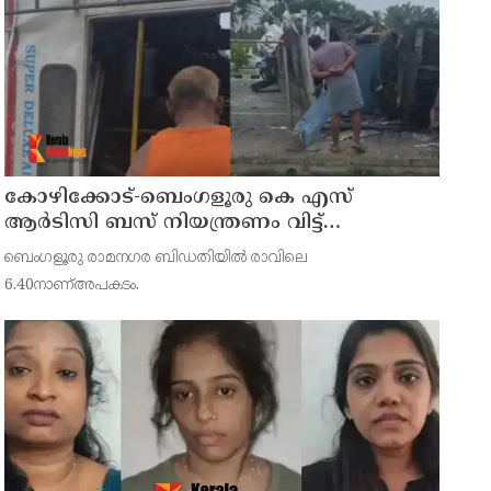
കോഴിക്കോട്-ബെംഗളൂരു കെ എസ്
ആര്‍ടിസി ബസ് നിയന്ത്രണം വിട്ട്
തലകീഴായി മറിഞ്ഞു; ഡ്രൈവര്‍ക്കും
ബെംഗളൂരു രാമനഗര ബിഡതിയില്‍ രാവിലെ
കണ്ടക്ടര്‍ക്കും ദാരുണാന്ത്യം
6.40നാണ്അപകടം.