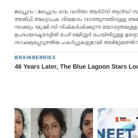
മലപ്പുറം : മലപ്പുറം ഗവ. വനിതാ ആർട്സ് ആൻഡ് 
അതിഥി അധ്യാപക നിയമനം നടത്തുന്നതിനുള്ള അഭിമ
നടക്കും യു.ജി.സി നിഷ്‌കർഷിക്കുന്ന യോഗ്യതയുള്ള (
ഉപഡയറക്ടറേറ്റിൽ പേര് രജിസ്റ്റർ ചെയ്തിട്ടുള്ള ഉ
സാക്ഷ്യപ്പെടുത്തിയ പകർപ്പുകളുമായി അഭിമുഖത്