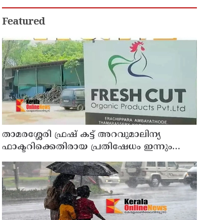
അഭിനന്ദിച്ച് മുന്‍ മന്ത്രി എം ബി
രാജേഷ്
Featured
താമരശ്ശേരി ഫ്രഷ് കട്ട് അറവുമാലിന്യ
ഫാക്ടറിക്കെതിരായ പ്രതിഷേധം ഇന്നും
തുടരും