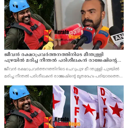
ജീവൻ രക്ഷാപ്രവർത്തനത്തിനിടെ മീന്തുള്ളി
പുഴയിൽ മരിച്ച നീന്തൽ പരിശീലകൻ രാജേഷിൻ്റെ
മൃതദേഹത്തോട് അനാദരവ് : റിപ്പോർട്ട് ലഭിച്ചാലുടൻ
ജീവൻ രക്ഷാപ്രവർത്തനത്തിനിടെ ചെറുപുഴ മീ ന്തുള്ളി പുഴയിൽ
നടപടിയെന്ന് കളക്ടർ
മരിച്ച നീന്തൽ പരിശീലകൻ രാജേഷിൻ്റെ മൃതദേഹം പരിയാരത്തെ
കണ്ണൂർ മെഡിക്കൽ കോളേജ് ആശുപത്രിയിൽ നിന്നും
പോസ്റ്റുമോർട്ടം നടപടികൾക്കു ശേഷം സ്വദേശമായ തിരുവ