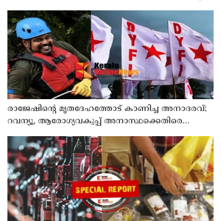
മൃതദേഹത്തോട് അനാദരവ് : റിപ്പോർട്ട് ലഭിച്ചാലുടൻ
നടപടിയെന്ന് കളക്ടർ
രാജേഷിന്റെ മൃതദേഹത്തോട് കാണിച്ച അനാദരവ്;
റവന്യൂ, ആരോഗ്യവകുപ്പ് അനാസ്ഥക്കെതിരെ
കടുത്ത നടപടി വേണം; ഡിവൈഎഫ്ഐ
ശക്തമായ പ്രതിഷേധത്തിലേക്ക്