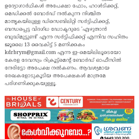
ഉദ്യോഗാർഥികൾ അപേക്ഷാ ഫോം, ഹാൾടിക്കറ്റ്,
മെഡിക്കൽ ബോർഡ് നൽകുന്ന നിശ്ചിത
മാതൃകയിലുള്ള ഡിസെബിലിറ്റി സർട്ടിഫിക്കറ്റ്,
ബന്ധപ്പെട്ട വിദഗ്ധ ഡോക്ടറുടെ 'എഴുതാൻ
ബുദ്ധിമുട്ടുണ്ട്' എന്ന സർട്ടിഫിക്കറ്റ് എന്നിവ സഹിതം
ജൂലൈ 13 വൈകിട്ട് 5 മണിക്കകം
kdrbrym@gmail.com എന്ന ഇ-മെയിലിലൂടെയോ
കേരള ദേവസ്വം റിക്രൂട്ട്മെന്റ് ബോർഡ് ഓഫീസിൽ
നേരിട്ടോ അപേക്ഷ നൽകണം. ആവശ്യമായ
രേഖകളോടുകൂടിയ അപേക്ഷകൾ മാത്രമേ
പരിഗണിക്കുകയുള്ളൂ.