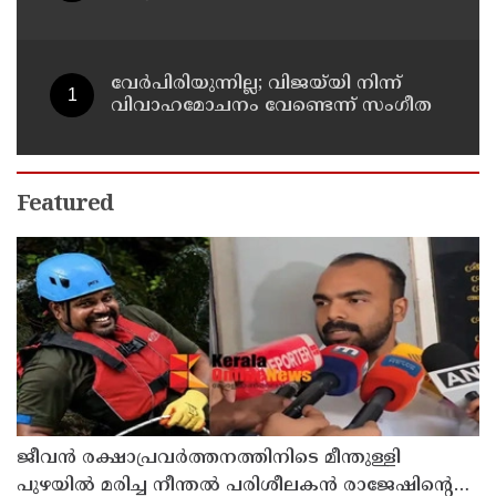
30 പേർക്ക് സഹായധനം അനുവദിച്ചു
വേർപിരിയുന്നില്ല; വിജയ്‍യി നിന്ന്
വിവാഹമോചനം വേണ്ടെന്ന് സംഗീത
Featured
ജീവൻ രക്ഷാപ്രവർത്തനത്തിനിടെ മീന്തുള്ളി
പുഴയിൽ മരിച്ച നീന്തൽ പരിശീലകൻ രാജേഷിൻ്റെ