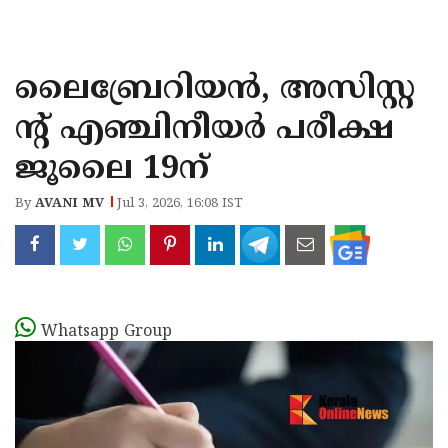
KOZHIKODE
WAYANAD
ലൈബ്രേറിയൻ, അസിസ്റ്റ
KANNUR
ന്റ് എഞ്ചിനീയർ പരീക്ഷ
KASARAGOD
ജൂലൈ 19ന്
By
AVANI MV
Jul 3, 2026, 16:08 IST
Whatsapp Group