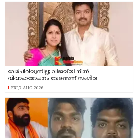
വേർപിരിയുന്നില്ല; വിജയ്‍യി നിന്ന്
വിവാഹമോചനം വേണ്ടെന്ന് സംഗീത
FRI,7 AUG 2026