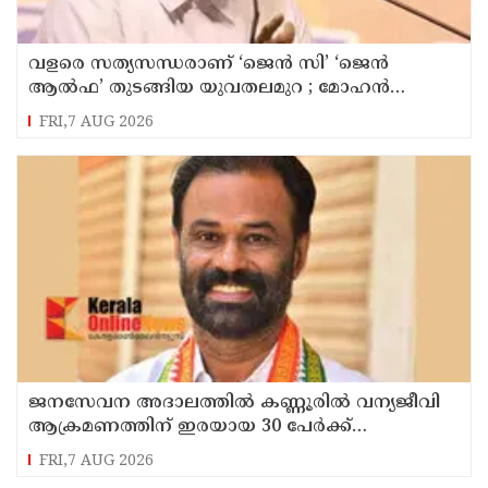
വളരെ സത്യസന്ധരാണ് ‘ജെൻ സി’ ‘ജെൻ
ആൽഫ’ തുടങ്ങിയ യുവതലമുറ ; മോഹൻ
ഭാഗവത്
FRI,7 AUG 2026
ജനസേവന അദാലത്തിൽ കണ്ണൂരിൽ വന്യജീവി
ആക്രമണത്തിന് ഇരയായ 30 പേർക്ക്
സഹായധനം അനുവദിച്ചു
FRI,7 AUG 2026