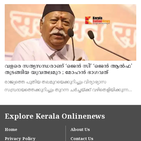
അപൂര്‍വമാണ്.
വളരെ സത്യസന്ധരാണ് ‘ജെൻ സി’ ‘ജെൻ ആൽഫ’
തുടങ്ങിയ യുവതലമുറ ; മോഹൻ ഭാഗവത്
രാജ്യത്തെ പുതിയ തലമുറയെക്കുറിച്ചും വിദ്യാഭ്യാസ
സമ്പ്രദായത്തെക്കുറിച്ചും തുറന്ന ചർച്ചയ്ക്ക് വഴിതെളിയിക്കുന്ന
നിർണ്ണായക പ്രസ്താവനയുമായി ആർ.എസ്.എസ് മേധാവി
മോഹൻ ഭാഗവത് രംഗത്ത്. നിലവിലെ തലമുറയെക്കാൾ വളരെ
Explore Kerala Onlinenews
Home
About Us
Privacy Policy
Contact Us