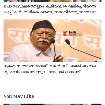
പൊതുസ്ഥലത്തെല്ലാം കുടിയന്മാര്‍ വലിച്ചെറിയുന്ന
കുപ്പികള്‍, തിരികെ വാങ്ങുന്നത് നിര്‍ത്തുന്നതോടെ
ഇത് ഇരട്ടിക്കും, കോടികളുടെ ലാഭമുള്ള പദ്ധതി
നിര്‍ത്തിയത് എന്തിന്? സര്‍ക്കാരിന്റേത് തലതിരിഞ്ഞ
തീരുമാനമോ?
വളരെ സത്യസന്ധരാണ് ‘ജെൻ സി’ ‘ജെൻ ആൽഫ’
തുടങ്ങിയ യുവതലമുറ ; മോഹൻ ഭാഗവത്
You May Like