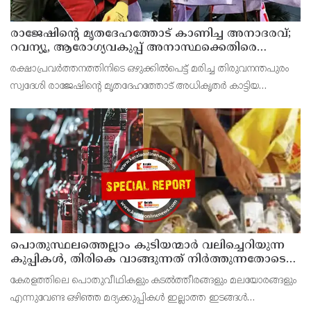
രാജേഷിന്റെ മൃതദേഹത്തോട് കാണിച്ച അനാദരവ്;
റവന്യൂ, ആരോഗ്യവകുപ്പ് അനാസ്ഥക്കെതിരെ
കടുത്ത നടപടി വേണം; ഡിവൈഎഫ്ഐ
രക്ഷാപ്രവർത്തനത്തിനിടെ ഒഴുക്കിൽപെട്ട് മരിച്ച തിരുവനന്തപുരം
ശക്തമായ പ്രതിഷേധത്തിലേക്ക്
സ്വദേശി രാജേഷിന്റെ മൃതദേഹത്തോട് അധികൃതർ കാട്ടിയ
മനുഷ്യത്വരഹിതമായ അനാദരവിനെതിരെ ഡിവൈഎഫ്ഐ
കണ്ണൂർ ജില്ലാ സെക്രട്ടറിയേറ്റ് ശക്തമായി പ്രതിഷേധിക്ക
പൊതുസ്ഥലത്തെല്ലാം കുടിയന്മാര്‍ വലിച്ചെറിയുന്ന
കുപ്പികള്‍, തിരികെ വാങ്ങുന്നത് നിര്‍ത്തുന്നതോടെ
ഇത് ഇരട്ടിക്കും, കോടികളുടെ ലാഭമുള്ള പദ്ധതി
കേരളത്തിലെ പൊതുവീഥികളും കടല്‍ത്തീരങ്ങളും മലയോരങ്ങളും
നിര്‍ത്തിയത് എന്തിന്? സര്‍ക്കാരിന്റേത് തലതിരിഞ്ഞ
എന്നുവേണ്ട ഒഴിഞ്ഞ മദ്യക്കുപ്പികള്‍ ഇല്ലാത്ത ഇടങ്ങള്‍
തീരുമാനമോ?