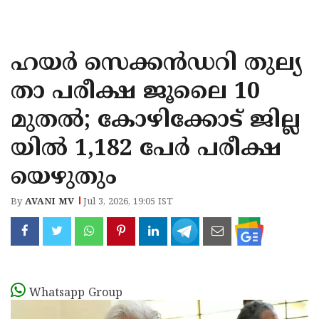
KOZHIKODE
WAYANAD
ഹയർ സെക്കൻഡറി തുല്യ
KANNUR
താ പരീക്ഷ ജൂലൈ 10
KASARAGOD
മുതൽ; കോഴിക്കോട് ജില്ല
യിൽ 1,182 പേർ പരീക്ഷ
യെഴുതും
By
AVANI MV
Jul 3, 2026, 19:05 IST
Whatsapp Group