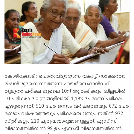
കോഴിക്കോട് : പൊതുവിദ്യാഭ്യാസ വകുപ്പ് സാക്ഷരതാ
മിഷൻ മുഖേന നടത്തുന്ന ഹയർസെക്കൻഡറി
തുല്യതാ പരീക്ഷ ജൂലൈ 10ന് ആരംഭിക്കും. ജില്ലയിൽ
10 പരീക്ഷാ കേന്ദ്രങ്ങളിലായി 1,182 പേരാണ് പരീക്ഷ
എഴുതുന്നത്. 510 പേർ ഒന്നാം വർഷത്തെയും 672 പേർ
രണ്ടാം വർഷത്തെയും പരീക്ഷയെഴുതും. ഇതിൽ 972
സ്ത്രീകളും 210 പുരുഷന്മാരുമാണുള്ളത്. എസ്.സി
വിഭാഗത്തിൽനിന്ന് 99 ഉം എസ്.ടി വിഭാഗത്തിൽനിന്ന്