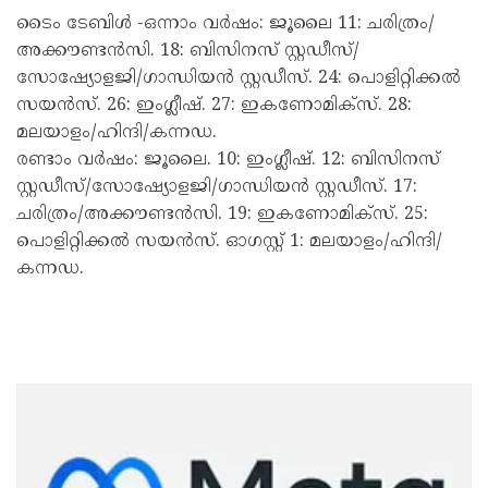
ടൈം ടേബിൾ -ഒന്നാം വർഷം: ജൂലൈ 11: ചരിത്രം/
അക്കൗണ്ടൻസി. 18: ബിസിനസ് സ്റ്റഡീസ്/
സോഷ്യോളജി/ഗാന്ധിയൻ സ്റ്റഡീസ്. 24: പൊളിറ്റിക്കൽ
സയൻസ്. 26: ഇംഗ്ലീഷ്. 27: ഇകണോമിക്‌സ്. 28:
മലയാളം/ഹിന്ദി/കന്നഡ.
രണ്ടാം വർഷം: ജൂലൈ. 10: ഇംഗ്ലീഷ്. 12: ബിസിനസ്
സ്റ്റഡീസ്/സോഷ്യോളജി/ഗാന്ധിയൻ സ്റ്റഡീസ്. 17:
ചരിത്രം/അക്കൗണ്ടൻസി. 19: ഇകണോമിക്‌സ്. 25:
പൊളിറ്റിക്കൽ സയൻസ്. ഓഗസ്റ്റ് 1: മലയാളം/ഹിന്ദി/
കന്നഡ.