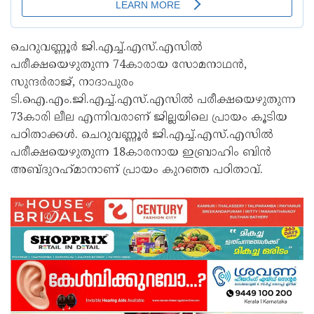
ചെറുവണ്ണൂർ ജി.എച്ച്.എസ്.എസിൽ
പരീക്ഷയെഴുതുന്ന 74കാരായ സോമനാഥൻ,
സുന്ദർരാജ്, നാദാപുരം
ടി.ഐ.എം.ജി.എച്ച്.എസ്.എസിൽ പരീക്ഷയെഴുതുന്ന
73കാരി ലീല എന്നിവരാണ് ജില്ലയിലെ പ്രായം കൂടിയ
പഠിതാക്കൾ. ചെറുവണ്ണൂർ ജി.എച്ച്.എസ്.എസിൽ
പരീക്ഷയെഴുതുന്ന 18കാരനായ ഇബ്രാഹിം ബിൻ
അബ്ദുറഹ്‌മാനാണ് പ്രായം കുറഞ്ഞ പഠിതാവ്.