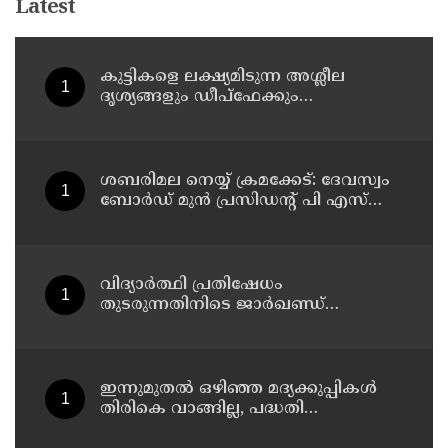
Latest
കുട്ടികളെ ലക്ഷ്യമിടുന്ന അശ്ലീല
ദൃശ്യങ്ങളും ഡീപ്ഫേക്കും
പ്രചരിപ്പിക്കുന്നതില്‍ മെറ്റ
കേന്ദ്രത്തോട് മാപ്പ് പറഞ്ഞു
ശബരിമല നെയ്യ് ക്രമക്കേട്: ദേവസ്വം
ബോര്‍ഡ് മുന്‍ പ്രസിഡന്റ് പി എസ്
പ്രശാന്തിനെ പ്രതിയാക്കും: ദേവസ്വം
വിജിലന്‍സ്
വിദ്യാര്‍ത്ഥി പ്രതിഷേധം
തുടരുന്നതിനിടെ ജാര്‍ഖണ്ഡ്
നിയമസഭാ പരിസരത്ത്
നിരോധനാജ്ഞ
ഇന്നുമുതല്‍ ഒഴിഞ്ഞ മദ്യക്കുപ്പികള്‍
തിരികെ വാങ്ങില്ല, പദ്ധതി
നിര്‍ത്തലാക്കിയെന്ന് നോട്ടീസ്