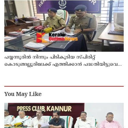
പയ്യന്നൂരിൽ നിന്നും പിടികൂടിയ സ്പിരിറ്റ്
കൊടുങ്ങല്ലൂരിലേക്ക് എത്തിക്കാൻ പദ്ധതിയിട്ടുവെന്ന്
എക്സൈസ് ഡെപ്യൂട്ടി കമ്മിഷണർ
You May Like