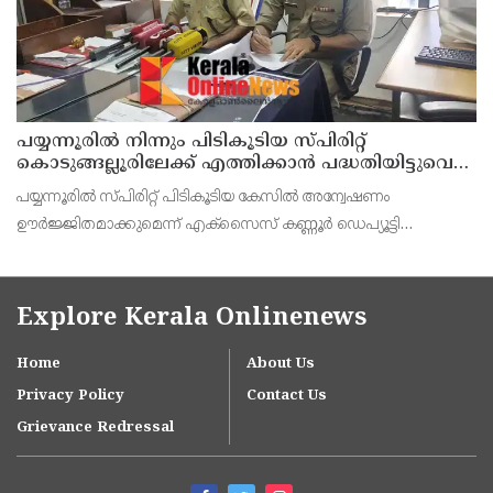
പയ്യന്നൂരിൽ നിന്നും പിടികൂടിയ സ്പിരിറ്റ്
കൊടുങ്ങല്ലൂരിലേക്ക് എത്തിക്കാൻ പദ്ധതിയിട്ടുവെന്ന്
എക്സൈസ് ഡെപ്യൂട്ടി കമ്മിഷണർ
പയ്യന്നൂരിൽ സ്പിരിറ്റ് പിടികൂടിയ കേസിൽ അന്വേഷണം
ഊർജ്ജിതമാക്കുമെന്ന് എക്സൈസ് കണ്ണൂർ ഡെപ്യൂട്ടി
കമ്മീഷണർ ടിഎം ശ്രീനിവാസൻ കണ്ണൂർ എക്സൈസ് അസി.
കമ്മീഷണർ പി. സജിത്ത് കുമാർ എന്നിവർ കണ്ണൂരിൽവാർത്താ
സമ്മേളനത്
Explore Kerala Onlinenews
Home
About Us
Privacy Policy
Contact Us
Grievance Redressal