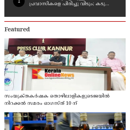
പ്രവാസികളെ പിരിച്ചു വിടും; കടുത്ത
നിലപാടുമായി കുവൈത്ത്
Featured
സംയുക്‌തകർഷക തൊഴിലാളികളുടെജയിൽ
നിറക്കൽ സമരം ഓഗസ്ത് 10 ന്