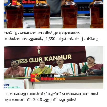
ലക്‌ഷ്യം ഓണക്കാല വിൽപ്പന; വ്യാജമദ്യം
നിർമിക്കാൻ എത്തിച്ച 1,350 ലിറ്റർ സ്പിരിറ്റ് പിടികൂടി;
രണ്ട് പേർ അറസ്റ്റിൽ
ഓൾ കേരള ഡാൻസ് ടീച്ചേഴ്സ് ഓർഗനൈസേഷൻ
നൃത്തോത്സവ് - 2026 എട്ടിന് കണ്ണൂരിൽ