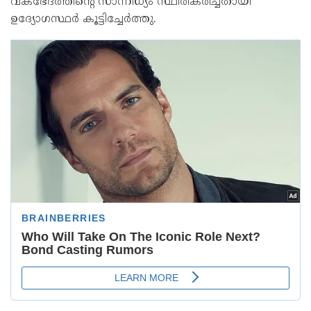
വകഭേദത്തിന്റെ സാന്നിധ്യം സ്ഥിരീകരിച്ചതായി
ഉദ്യോഗസ്ഥർ കൂട്ടിച്ചേർത്തു.