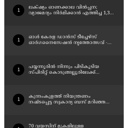
ലക്‌ഷ്യം ഓണക്കാല വിൽപ്പന;
വ്യാജമദ്യം നിർമിക്കാൻ എത്തിച്ച 1,350
ലിറ്റർ സ്പിരിറ്റ് പിടികൂടി; രണ്ട് പേർ
അറസ്റ്റിൽ
ഓൾ കേരള ഡാൻസ് ടീച്ചേഴ്സ്
ഓർഗനൈസേഷൻ നൃത്തോത്സവ് -
2026 എട്ടിന് കണ്ണൂരിൽ
പയ്യന്നൂരിൽ നിന്നും പിടികൂടിയ
സ്പിരിറ്റ് കൊടുങ്ങല്ലൂരിലേക്ക്
എത്തിക്കാൻ പദ്ധതിയിട്ടുവെന്ന്
എക്സൈസ് ഡെപ്യൂട്ടി കമ്മിഷണർ
കുന്നംകുളത്ത് നിയന്ത്രണം
നഷ്ടപ്പെട്ട സ്വകാര്യ ബസ് മറിഞ്ഞ
സംഭവം; മരണം രണ്ടായി,
എട്ടുപേർക്ക് പരിക്ക്
70 വയസിന് മുകളിലുള്ള