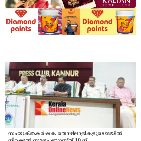
സംയുക്‌തകർഷക തൊഴിലാളികളുടെജയിൽ
നിറക്കൽ സമരം ഓഗസ്ത് 10 ന്