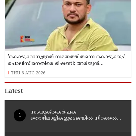
'കൊടുക്കാനുള്ളത് സമയത്ത് തന്നെ കൊടുക്കും';
പൊലീസിനെതിരെ ഭീഷണി; അർജുൻ
ആയങ്കിക്കെതിരെ കേസെടുത്തു
THU,6 AUG 2026
Latest
സംയുക്‌തകർഷക
തൊഴിലാളികളുടെജയിൽ നിറക്കൽ
സമരം ഓഗസ്ത് 10 ന്