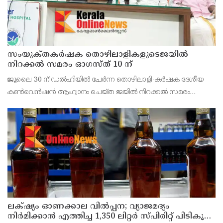
സംയുക്‌തകർഷക തൊഴിലാളികളുടെജയിൽ
നിറക്കൽ സമരം ഓഗസ്ത് 10 ന്
ജൂലൈ 30 ന് ഡൽഹിയിൽ ചേർന്ന തൊഴിലാളി-കർഷക ദേശീയ
കൺവെൻഷൻ ആഹ്വാനം ചെയ്ത ജയിൽ നിറക്കൽ സമരം
ജില്ലയിൽ വൻ വിജയമാക്കാൻ തൊഴിലാളി, കർഷക, കർഷക
തൊഴിലാളി സംഘടനകളുടെ സംയുക്ത ജില്ലാ സമിതി
തീരുമാനിച്ചു.ഇതിന്റെ ഭാഗമായ
ലക്‌ഷ്യം ഓണക്കാല വിൽപ്പന; വ്യാജമദ്യം
നിർമിക്കാൻ എത്തിച്ച 1,350 ലിറ്റർ സ്പിരിറ്റ് പിടികൂടി;