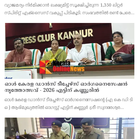
രണ്ട് പേർ അറസ്റ്റിൽ
വ്യാജമദ്യം നിർമിക്കാൻ ലക്ഷ്യമിട്ട് സൂക്ഷിച്ചിരുന്ന 1,350 ലിറ്റർ
സ്പിരിറ്റ് എക്സൈസ് വകുപ്പ് പിടികൂടി. സംഭവത്തിൽ രണ്ട് പേരെ
അറസ്റ്റ് ചെയ്തു. എറണാകുളം ജില്ലയിലെ അങ്കമാലിയിലെ
കോട്ടക്കുളങ്ങരയിലെ ഹോളോബ്രിക
ഓൾ കേരള ഡാൻസ് ടീച്ചേഴ്സ് ഓർഗനൈസേഷൻ
നൃത്തോത്സവ് - 2026 എട്ടിന് കണ്ണൂരിൽ
ഓൾ കേരള ഡാൻസ് ടീച്ചേഴ്സ് ഓർഗനൈസേഷൻ്റെ (എ കെ ഡി ടി
ഒ ) ആഭിമുഖ്യത്തിൽ ഓഗസ്റ്റ് എട്ടിന് കണ്ണുർ ശ്രീ സുന്ദരേശ്വര
ക്ഷേത്രത്തിൽ നൃത്തോത്സവ്_2026 സീസൺ 2 നടത്തുമെന്ന്
സംഘാടകർ കണ്ണൂർ പ്രസ് ക്ളബ്ബിൽ വാർത്താ സമ