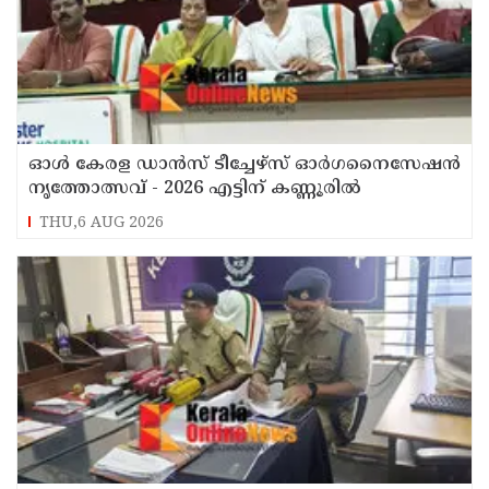
ഓൾ കേരള ഡാൻസ് ടീച്ചേഴ്സ് ഓർഗനൈസേഷൻ
നൃത്തോത്സവ് - 2026 എട്ടിന് കണ്ണൂരിൽ
THU,6 AUG 2026